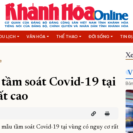
DU LỊCH
VĂN HÓA
THỂ THAO
ĐỜI SỐNG
TIN Đ
Xe
e
V
tầm soát Covid-19 tại
Bản
ất cao
mẫu tầm soát Covid-19 tại vùng có nguy cơ rất