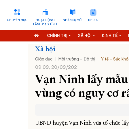
CHUYÊN MỤC
HOẠT ĐỘNG
NHÂN SỰ MỚI
MEDIA
LÃNH ĐẠO TỈNH
CHÍNH TRỊ
XÃ HỘI
KINH TẾ
Xã hội
Giáo dục
Môi trường – Đô thị
Y tế - Sức khỏ
09:09, 20/09/2021
Vạn Ninh lấy mẫu 
vùng có nguy cơ r
UBND huyện Vạn Ninh vừa tổ chức lấy 