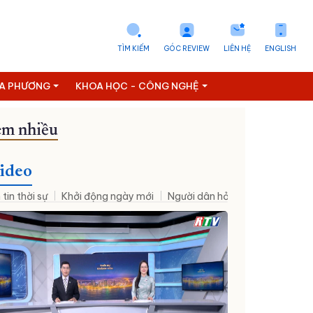
TÌM KIẾM
GÓC REVIEW
LIÊN HỆ
ENGLISH
ỊA PHƯƠNG
KHOA HỌC - CÔNG NGHỆ
m nhiều
ideo
 tin thời sự
Khởi động ngày mới
Người dân hỏi – Cơ quan nhà nư