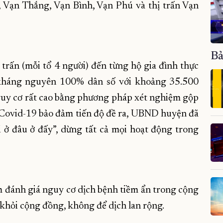
c, Vạn Thắng, Vạn Bình, Vạn Phú và thị trấn Vạn
Bả
 trấn (mỗi tổ 4 người) đến từng hộ gia đình thực
 kháng nguyên 100% dân số với khoảng 35.500
nguy cơ rất cao bằng phương pháp xét nghiệm gộp
 Covid-19 bảo đảm tiến độ đề ra, UBND huyện đã
i ở đâu ở đấy”, dừng tất cả mọi hoạt động trong
m đánh giá nguy cơ dịch bệnh tiềm ẩn trong cộng
a khỏi cộng đồng, không để dịch lan rộng.