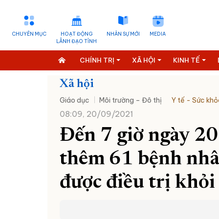
CHUYÊN MỤC
HOẠT ĐỘNG
NHÂN SỰ MỚI
MEDIA
LÃNH ĐẠO TỈNH
CHÍNH TRỊ
XÃ HỘI
KINH TẾ
Xã hội
Giáo dục
Môi trường – Đô thị
Y tế - Sức khỏ
08:09, 20/09/2021
Đến 7 giờ ngày 2
thêm 61 bệnh nhâ
được điều trị khỏ