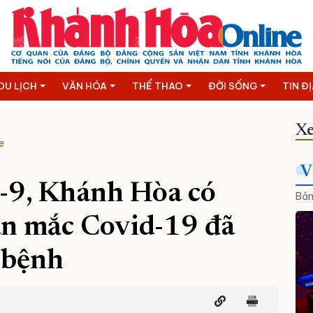
DU LỊCH
VĂN HÓA
THỂ THAO
ĐỜI SỐNG
TIN Đ
Xe
e
V
0-9, Khánh Hòa có
Bản
n mắc Covid-19 đã
i bệnh