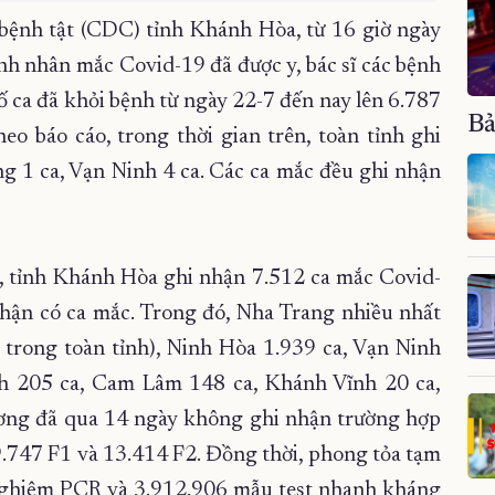
bệnh tật (CDC) tỉnh Khánh Hòa, từ 16 giờ ngày
nh nhân mắc Covid-19 đã được y, bác sĩ các bệnh
số ca đã khỏi bệnh từ ngày 22-7 đến nay lên 6.787
Bả
o báo cáo, trong thời gian trên, toàn tỉnh ghi
g 1 ca, Vạn Ninh 4 ca. Các ca mắc đều ghi nhận
9, tỉnh Khánh Hòa ghi nhận 7.512 ca mắc Covid-
nhận có ca mắc. Trong đó, Nha Trang nhiều nhất
 trong toàn tỉnh), Ninh Hòa 1.939 ca, Vạn Ninh
h 205 ca, Cam Lâm 148 ca, Khánh Vĩnh 20 ca,
ương đã qua 14 ngày không ghi nhận trường hợp
9.747 F1 và 13.414 F2. Đồng thời, phong tỏa tạm
 nghiệm PCR và 3.912.906 mẫu test nhanh kháng