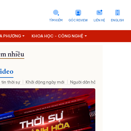
TÌM KIẾM
GÓC REVIEW
LIÊN HỆ
ENGLISH
ỊA PHƯƠNG
KHOA HỌC - CÔNG NGHỆ
m nhiều
ideo
 tin thời sự
Khởi động ngày mới
Người dân hỏi – Cơ quan nhà nư