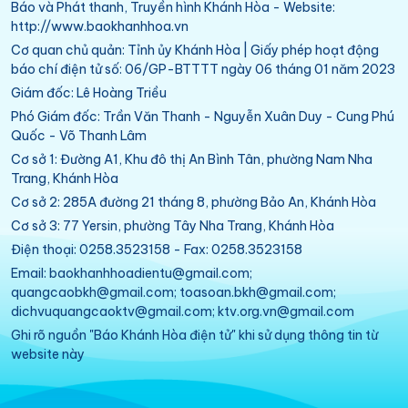
Báo và Phát thanh, Truyền hình Khánh Hòa - Website:
http://www.baokhanhhoa.vn
Cơ quan chủ quản: Tỉnh ủy Khánh Hòa | Giấy phép hoạt động
báo chí điện tử số: 06/GP-BTTTT ngày 06 tháng 01 năm 2023
Giám đốc: Lê Hoàng Triều
Phó Giám đốc: Trần Văn Thanh - Nguyễn Xuân Duy - Cung Phú
Quốc - Võ Thanh Lâm
Cơ sở 1: Đường A1, Khu đô thị An Bình Tân, phường Nam Nha
Trang, Khánh Hòa
Cơ sở 2: 285A đường 21 tháng 8, phường Bảo An, Khánh Hòa
Cơ sở 3: 77 Yersin, phường Tây Nha Trang, Khánh Hòa
Điện thoại: 0258.3523158 - Fax: 0258.3523158
Email: baokhanhhoadientu@gmail.com;
quangcaobkh@gmail.com; toasoan.bkh@gmail.com;
dichvuquangcaoktv@gmail.com; ktv.org.vn@gmail.com
Ghi rõ nguồn "Báo Khánh Hòa điện tử" khi sử dụng thông tin từ
website này