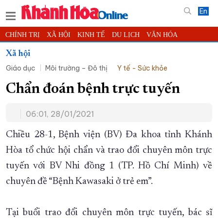
En
CHÍNH TRỊ
XÃ HỘI
KINH TẾ
DU LỊCH
VĂN HÓA
THỂ THAO
ĐỜI SỐNG
TIN ĐỊA PHƯƠNG
Xã hội
Giáo dục
Môi trường – Đô thị
Y tế - Sức khỏe
KHOA HỌC - CÔNG NGHỆ
PHÁP LUẬT
BẠN ĐỌC
PHÓNG SỰ
THẾ GIỚI
MULTIMEDIA
VIDEO
ĐỌC BÁO ONLINE
Chẩn đoán bệnh trực tuyến
PODCAST
THÔNG TIN - QUẢNG CÁO
06:01, 28/01/2021
QUY HOẠCH TỈNH KHÁNH HÒA
Chiều 28-1, Bệnh viện (BV) Đa khoa tỉnh Khánh
TRƯỜNG SA BIỂN ĐẢO QUÊ HƯƠNG
Hòa tổ chức hội chẩn và trao đổi chuyên môn trực
CHUNG TAY CẢI CÁCH HÀNH CHÍNH
tuyến với BV Nhi đồng 1 (TP. Hồ Chí Minh) về
XÂY DỰNG NÔNG THÔN MỚI
LỊCH CẮT ĐIỆN
chuyên đề “Bệnh Kawasaki ở trẻ em”.
TÀU - XE - MÁY BAY
KỶ NIỆM 370 NĂM XÂY DỰNG VÀ PHÁT TRIỂN TỈNH KHÁNH HÒA
Tại buổi trao đổi chuyên môn trực tuyến, bác sĩ
KHOẢNH KHẮC ĐẸP XỨ TRẦM