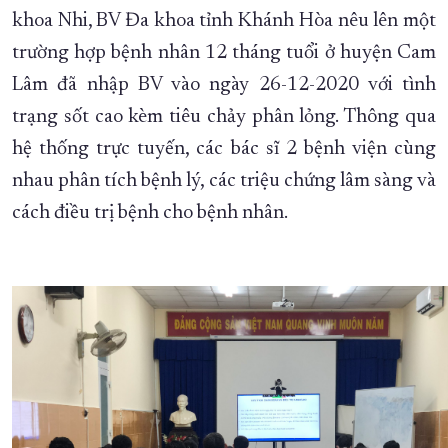
khoa Nhi, BV Đa khoa tỉnh Khánh Hòa nêu lên một
XÂY DỰNG KHÁNH HÒA TRỞ THÀNH THÀNH PHỐ TRỰC THUỘC 
trường hợp bệnh nhân 12 tháng tuổi ở huyện Cam
ĐẠI HỘI ĐẢNG CÁC CẤP
TRANG CHỦ
VỀ BÁO KHÁNH HÒA
Lâm đã nhập BV vào ngày 26-12-2020 với tình
trạng sốt cao kèm tiêu chảy phân lỏng. Thông qua
hệ thống trực tuyến, các bác sĩ 2 bệnh viện cùng
nhau phân tích bệnh lý, các triệu chứng lâm sàng và
cách điều trị bệnh cho bệnh nhân.