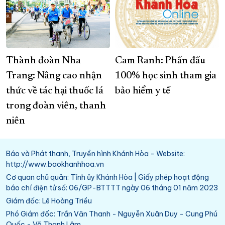
Thành đoàn Nha
Cam Ranh: Phấn đấu
Trang: Nâng cao nhận
100% học sinh tham gia
thức về tác hại thuốc lá
bảo hiểm y tế
trong đoàn viên, thanh
niên
Báo và Phát thanh, Truyền hình Khánh Hòa - Website:
http://www.baokhanhhoa.vn
Cơ quan chủ quản: Tỉnh ủy Khánh Hòa | Giấy phép hoạt động
báo chí điện tử số: 06/GP-BTTTT ngày 06 tháng 01 năm 2023
Giám đốc: Lê Hoàng Triều
Phó Giám đốc: Trần Văn Thanh - Nguyễn Xuân Duy - Cung Phú
Quốc - Võ Thanh Lâm