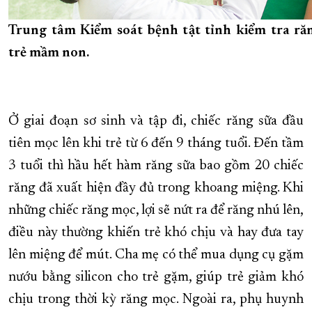
Trung tâm Kiểm soát bệnh tật tỉnh kiểm tra ră
trẻ mầm non.
Ở giai đoạn sơ sinh và tập đi, chiếc răng sữa đầu
tiên mọc lên khi trẻ từ 6 đến 9 tháng tuổi. Đến tầm
3 tuổi thì hầu hết hàm răng sữa bao gồm 20 chiếc
răng đã xuất hiện đầy đủ trong khoang miệng. Khi
những chiếc răng mọc, lợi sẽ nứt ra để răng nhú lên,
điều này thường khiến trẻ khó chịu và hay đưa tay
lên miệng để mút. Cha mẹ có thể mua dụng cụ gặm
nướu bằng silicon cho trẻ gặm, giúp trẻ giảm khó
chịu trong thời kỳ răng mọc. Ngoài ra, phụ huynh