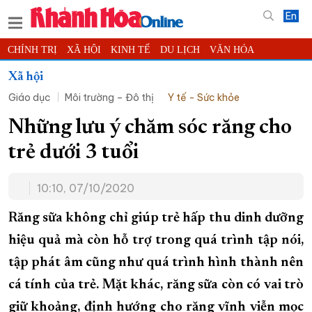
En
CHÍNH TRỊ
XÃ HỘI
KINH TẾ
DU LỊCH
VĂN HÓA
THỂ THAO
ĐỜI SỐNG
TIN ĐỊA PHƯƠNG
Xã hội
Giáo dục
Môi trường – Đô thị
Y tế - Sức khỏe
KHOA HỌC - CÔNG NGHỆ
PHÁP LUẬT
BẠN ĐỌC
PHÓNG SỰ
THẾ GIỚI
MULTIMEDIA
VIDEO
ĐỌC BÁO ONLINE
Những lưu ý chăm sóc răng cho
PODCAST
THÔNG TIN - QUẢNG CÁO
trẻ dưới 3 tuổi
QUY HOẠCH TỈNH KHÁNH HÒA
10:10, 07/10/2020
TRƯỜNG SA BIỂN ĐẢO QUÊ HƯƠNG
CHUNG TAY CẢI CÁCH HÀNH CHÍNH
Răng sữa không chỉ giúp trẻ hấp thu dinh dưỡng
hiệu quả mà còn hỗ trợ trong quá trình tập nói,
XÂY DỰNG NÔNG THÔN MỚI
LỊCH CẮT ĐIỆN
tập phát âm cũng như quá trình hình thành nên
TÀU - XE - MÁY BAY
cá tính của trẻ. Mặt khác, răng sữa còn có vai trò
KỶ NIỆM 370 NĂM XÂY DỰNG VÀ PHÁT TRIỂN TỈNH KHÁNH HÒA
giữ khoảng, định hướng cho răng vĩnh viễn mọc
KHOẢNH KHẮC ĐẸP XỨ TRẦM