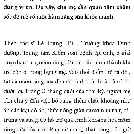
đúng vị trí. Do vậy, cha mẹ cần quan tâm chăm
XÂY DỰNG KHÁNH HÒA TRỞ THÀNH THÀNH PHỐ TRỰC THUỘC 
sóc để trẻ có một hàm răng sữa khỏe mạnh.
ĐẠI HỘI ĐẢNG CÁC CẤP
TRANG CHỦ
VỀ BÁO KHÁNH HÒA
Theo bác sĩ Lê Trung Hải - Trưởng khoa Dinh
dưỡng, Trung tâm Kiểm soát bệnh tật tỉnh, ở giai
đoạn bào thai, mầm răng sữa bắt đầu hình thành khi
trẻ còn ở trong bụng mẹ. Vào thời điểm trẻ ra đời,
tất cả mầm răng sữa đều đã hình thành và nằm bên
dưới lợi. Trong 3 tháng cuối của thai kỳ, người mẹ
cần chú ý đến việc bổ sung thêm chất khoáng như
ăn các loại đồ ăn, thức uống giàu canxi như thịt, cá,
trứng và sữa giúp hỗ trợ quá trình khoáng hóa mầm
răng sữa của con. Phụ nữ mang thai cũng nên giữ