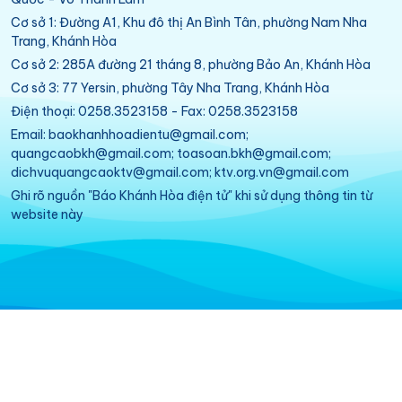
Cơ sở 1: Đường A1, Khu đô thị An Bình Tân, phường Nam Nha
Trang, Khánh Hòa
Cơ sở 2: 285A đường 21 tháng 8, phường Bảo An, Khánh Hòa
Cơ sở 3: 77 Yersin, phường Tây Nha Trang, Khánh Hòa
Điện thoại: 0258.3523158 - Fax: 0258.3523158
Email: baokhanhhoadientu@gmail.com;
quangcaobkh@gmail.com; toasoan.bkh@gmail.com;
dichvuquangcaoktv@gmail.com; ktv.org.vn@gmail.com
Ghi rõ nguồn "Báo Khánh Hòa điện tử" khi sử dụng thông tin từ
website này