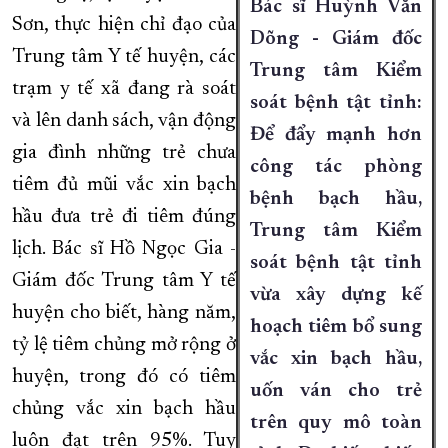
Bác sĩ Huỳnh Văn
Sơn, thực hiện chỉ đạo của
Dõng - Giám đốc
Trung tâm Y tế huyện, các
Trung tâm Kiểm
trạm y tế xã đang rà soát
soát bệnh tật tỉnh:
và lên danh sách, vận động
Để đẩy mạnh hơn
gia đình những trẻ chưa
công tác phòng
tiêm đủ mũi vắc xin bạch
bệnh bạch hầu,
hầu đưa trẻ đi tiêm đúng
Trung tâm Kiểm
lịch. Bác sĩ Hồ Ngọc Gia -
soát bệnh tật tỉnh
Giám đốc Trung tâm Y tế
vừa xây dựng kế
huyện cho biết, hàng năm,
hoạch tiêm bổ sung
tỷ lệ tiêm chủng mở rộng ở
vắc xin bạch hầu,
huyện, trong đó có tiêm
uốn ván cho trẻ
chủng vắc xin bạch hầu
trên quy mô toàn
luôn đạt trên 95%. Tuy