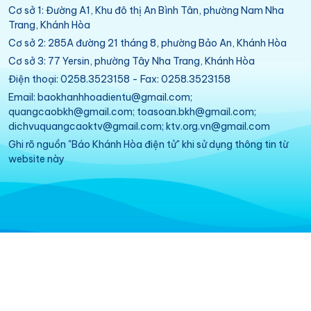
Cơ sở 1: Đường A1, Khu đô thị An Bình Tân, phường Nam Nha
Trang, Khánh Hòa
Cơ sở 2: 285A đường 21 tháng 8, phường Bảo An, Khánh Hòa
Cơ sở 3: 77 Yersin, phường Tây Nha Trang, Khánh Hòa
Điện thoại: 0258.3523158 - Fax: 0258.3523158
Email: baokhanhhoadientu@gmail.com;
quangcaobkh@gmail.com; toasoan.bkh@gmail.com;
dichvuquangcaoktv@gmail.com; ktv.org.vn@gmail.com
Ghi rõ nguồn "Báo Khánh Hòa điện tử" khi sử dụng thông tin từ
website này