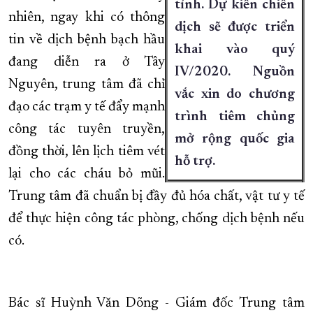
tỉnh. Dự kiến chiến
nhiên, ngay khi có thông
dịch sẽ được triển
tin về dịch bệnh bạch hầu
khai vào quý
đang diễn ra ở Tây
IV/2020. Nguồn
Nguyên, trung tâm đã chỉ
vắc xin do chương
đạo các trạm y tế đẩy mạnh
trình tiêm chủng
công tác tuyên truyền,
mở rộng quốc gia
đồng thời, lên lịch tiêm vét
hỗ trợ.
lại cho các cháu bỏ mũi.
Trung tâm đã chuẩn bị đầy đủ hóa chất, vật tư y tế
để thực hiện công tác phòng, chống dịch bệnh nếu
có.
Bác sĩ Huỳnh Văn Dõng - Giám đốc Trung tâm