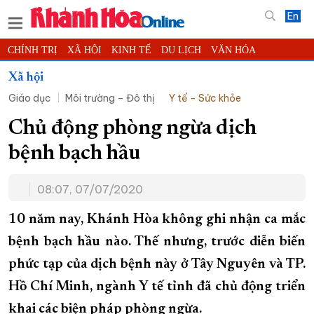
En
CHÍNH TRỊ
XÃ HỘI
KINH TẾ
DU LỊCH
VĂN HÓA
THỂ THAO
ĐỜI SỐNG
TIN ĐỊA PHƯƠNG
Xã hội
Giáo dục
Môi trường – Đô thị
Y tế - Sức khỏe
KHOA HỌC - CÔNG NGHỆ
PHÁP LUẬT
BẠN ĐỌC
PHÓNG SỰ
THẾ GIỚI
MULTIMEDIA
VIDEO
ĐỌC BÁO ONLINE
Chủ động phòng ngừa dịch
PODCAST
THÔNG TIN - QUẢNG CÁO
bệnh bạch hầu
QUY HOẠCH TỈNH KHÁNH HÒA
08:07, 07/07/2020
TRƯỜNG SA BIỂN ĐẢO QUÊ HƯƠNG
CHUNG TAY CẢI CÁCH HÀNH CHÍNH
10 năm nay, Khánh Hòa không ghi nhận ca mắc
bệnh bạch hầu nào. Thế nhưng, trước diễn biến
XÂY DỰNG NÔNG THÔN MỚI
LỊCH CẮT ĐIỆN
phức tạp của dịch bệnh này ở Tây Nguyên và TP.
TÀU - XE - MÁY BAY
Hồ Chí Minh, ngành Y tế tỉnh đã chủ động triển
KỶ NIỆM 370 NĂM XÂY DỰNG VÀ PHÁT TRIỂN TỈNH KHÁNH HÒA
khai các biện pháp phòng ngừa.
KHOẢNH KHẮC ĐẸP XỨ TRẦM