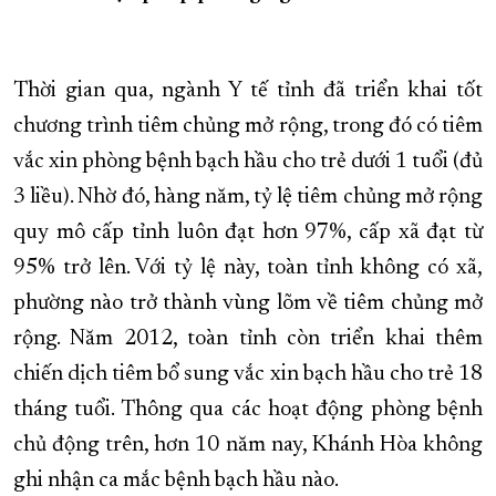
XÂY DỰNG KHÁNH HÒA TRỞ THÀNH THÀNH PHỐ TRỰC THUỘC 
ĐẠI HỘI ĐẢNG CÁC CẤP
TRANG CHỦ
VỀ BÁO KHÁNH HÒA
Thời gian qua, ngành Y tế tỉnh đã triển khai tốt
chương trình tiêm chủng mở rộng, trong đó có tiêm
vắc xin phòng bệnh bạch hầu cho trẻ dưới 1 tuổi (đủ
3 liều). Nhờ đó, hàng năm, tỷ lệ tiêm chủng mở rộng
quy mô cấp tỉnh luôn đạt hơn 97%, cấp xã đạt từ
95% trở lên. Với tỷ lệ này, toàn tỉnh không có xã,
phường nào trở thành vùng lõm về tiêm chủng mở
rộng. Năm 2012, toàn tỉnh còn triển khai thêm
chiến dịch tiêm bổ sung vắc xin bạch hầu cho trẻ 18
tháng tuổi. Thông qua các hoạt động phòng bệnh
chủ động trên, hơn 10 năm nay, Khánh Hòa không
ghi nhận ca mắc bệnh bạch hầu nào.