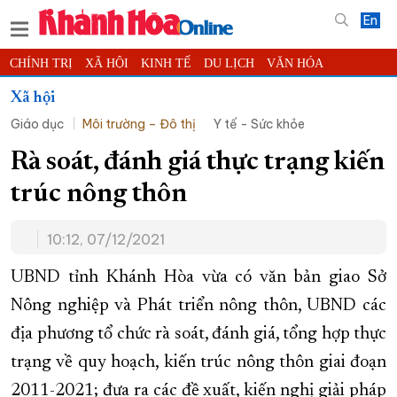
En
CHÍNH TRỊ
XÃ HỘI
KINH TẾ
DU LỊCH
VĂN HÓA
THỂ THAO
ĐỜI SỐNG
TIN ĐỊA PHƯƠNG
Xã hội
Giáo dục
Môi trường – Đô thị
Y tế - Sức khỏe
KHOA HỌC - CÔNG NGHỆ
PHÁP LUẬT
BẠN ĐỌC
PHÓNG SỰ
THẾ GIỚI
MULTIMEDIA
VIDEO
ĐỌC BÁO ONLINE
Rà soát, đánh giá thực trạng kiến
PODCAST
THÔNG TIN - QUẢNG CÁO
trúc nông thôn
QUY HOẠCH TỈNH KHÁNH HÒA
10:12, 07/12/2021
TRƯỜNG SA BIỂN ĐẢO QUÊ HƯƠNG
CHUNG TAY CẢI CÁCH HÀNH CHÍNH
UBND tỉnh Khánh Hòa vừa có văn bản giao Sở
Nông nghiệp và Phát triển nông thôn, UBND các
XÂY DỰNG NÔNG THÔN MỚI
LỊCH CẮT ĐIỆN
địa phương tổ chức rà soát, đánh giá, tổng hợp thực
TÀU - XE - MÁY BAY
trạng về quy hoạch, kiến trúc nông thôn giai đoạn
KỶ NIỆM 370 NĂM XÂY DỰNG VÀ PHÁT TRIỂN TỈNH KHÁNH HÒA
2011-2021; đưa ra các đề xuất, kiến nghị giải pháp
KHOẢNH KHẮC ĐẸP XỨ TRẦM