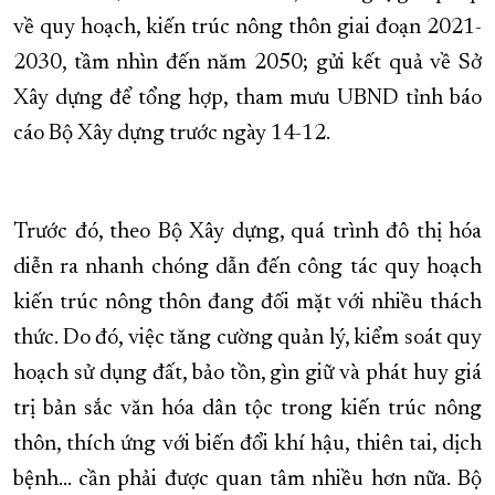
về quy hoạch, kiến trúc nông thôn giai đoạn 2021-
XÂY DỰNG KHÁNH HÒA TRỞ THÀNH THÀNH PHỐ TRỰC THUỘC 
2030, tầm nhìn đến năm 2050; gửi kết quả về Sở
ĐẠI HỘI ĐẢNG CÁC CẤP
TRANG CHỦ
VỀ BÁO KHÁNH HÒA
Xây dựng để tổng hợp, tham mưu UBND tỉnh báo
cáo Bộ Xây dựng trước ngày 14-12.
Trước đó, theo Bộ Xây dựng, quá trình đô thị hóa
diễn ra nhanh chóng dẫn đến công tác quy hoạch
kiến trúc nông thôn đang đối mặt với nhiều thách
thức. Do đó, việc tăng cường quản lý, kiểm soát quy
hoạch sử dụng đất, bảo tồn, gìn giữ và phát huy giá
trị bản sắc văn hóa dân tộc trong kiến trúc nông
thôn, thích ứng với biến đổi khí hậu, thiên tai, dịch
bệnh… cần phải được quan tâm nhiều hơn nữa. Bộ