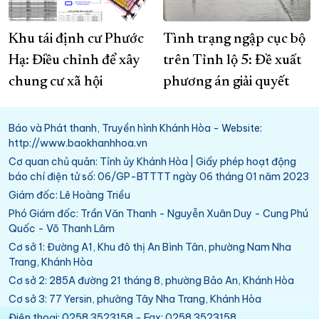
Khu tái định cư Phước
Tình trạng ngập cục bộ
Hạ: Điều chỉnh để xây
trên Tỉnh lộ 5: Đề xuất
chung cư xã hội
phương án giải quyết
Báo và Phát thanh, Truyền hình Khánh Hòa - Website:
http://www.baokhanhhoa.vn
Cơ quan chủ quản: Tỉnh ủy Khánh Hòa | Giấy phép hoạt động
báo chí điện tử số: 06/GP-BTTTT ngày 06 tháng 01 năm 2023
Giám đốc: Lê Hoàng Triều
Phó Giám đốc: Trần Văn Thanh - Nguyễn Xuân Duy - Cung Phú
Quốc - Võ Thanh Lâm
Cơ sở 1: Đường A1, Khu đô thị An Bình Tân, phường Nam Nha
Trang, Khánh Hòa
Cơ sở 2: 285A đường 21 tháng 8, phường Bảo An, Khánh Hòa
Cơ sở 3: 77 Yersin, phường Tây Nha Trang, Khánh Hòa
Điện thoại: 0258.3523158 - Fax: 0258.3523158