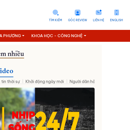
TÌM KIẾM
GÓC REVIEW
LIÊN HỆ
ENGLISH
ỊA PHƯƠNG
KHOA HỌC - CÔNG NGHỆ
m nhiều
ideo
 tin thời sự
Khởi động ngày mới
Người dân hỏi – Cơ quan nhà nư