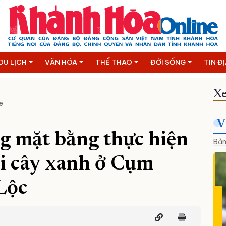
DU LỊCH
VĂN HÓA
THỂ THAO
ĐỜI SỐNG
TIN Đ
Xe
e
V
g mặt bằng thực hiện
Bản
̉i cây xanh ở Cụm
Lộc