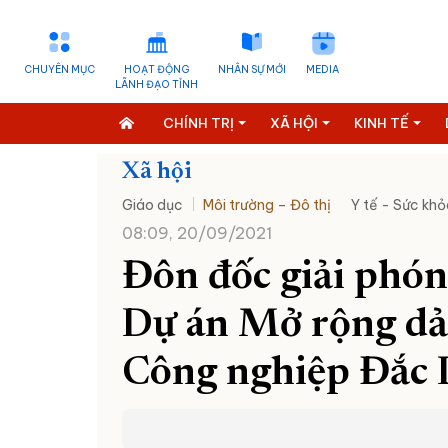
CHUYÊN MỤC
HOẠT ĐỘNG
NHÂN SỰ MỚI
MEDIA
LÃNH ĐẠO TỈNH
CHÍNH TRỊ
XÃ HỘI
KINH TẾ
Xã hội
Giáo dục
Môi trường – Đô thị
Y tế - Sức khỏ
08:09, 20/09/2021
Đôn đốc giải phón
Dự án Mở rộng da
Công nghiệp Đắc 