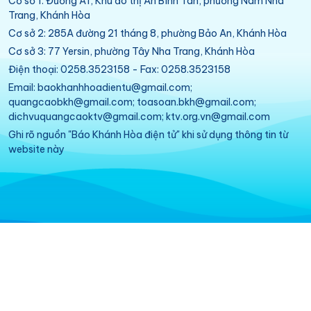
Cơ sở 1: Đường A1, Khu đô thị An Bình Tân, phường Nam Nha
Trang, Khánh Hòa
Cơ sở 2: 285A đường 21 tháng 8, phường Bảo An, Khánh Hòa
Cơ sở 3: 77 Yersin, phường Tây Nha Trang, Khánh Hòa
Điện thoại: 0258.3523158 - Fax: 0258.3523158
Email: baokhanhhoadientu@gmail.com;
quangcaobkh@gmail.com; toasoan.bkh@gmail.com;
dichvuquangcaoktv@gmail.com; ktv.org.vn@gmail.com
Ghi rõ nguồn "Báo Khánh Hòa điện tử" khi sử dụng thông tin từ
website này