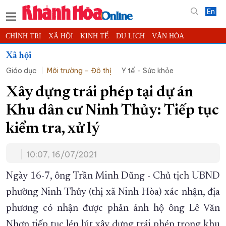
En
CHÍNH TRỊ
XÃ HỘI
KINH TẾ
DU LỊCH
VĂN HÓA
THỂ THAO
ĐỜI SỐNG
TIN ĐỊA PHƯƠNG
Xã hội
Giáo dục
Môi trường – Đô thị
Y tế - Sức khỏe
KHOA HỌC - CÔNG NGHỆ
PHÁP LUẬT
BẠN ĐỌC
PHÓNG SỰ
THẾ GIỚI
MULTIMEDIA
VIDEO
ĐỌC BÁO ONLINE
Xây dựng trái phép tại dự án
PODCAST
THÔNG TIN - QUẢNG CÁO
Khu dân cư Ninh Thủy: Tiếp tục
QUY HOẠCH TỈNH KHÁNH HÒA
kiểm tra, xử lý
TRƯỜNG SA BIỂN ĐẢO QUÊ HƯƠNG
10:07, 16/07/2021
CHUNG TAY CẢI CÁCH HÀNH CHÍNH
XÂY DỰNG NÔNG THÔN MỚI
LỊCH CẮT ĐIỆN
Ngày 16-7, ông Trần Minh Dũng - Chủ tịch UBND
TÀU - XE - MÁY BAY
phường Ninh Thủy (thị xã Ninh Hòa) xác nhận, địa
phương có nhận được phản ánh hộ ông Lê Văn
KỶ NIỆM 370 NĂM XÂY DỰNG VÀ PHÁT TRIỂN TỈNH KHÁNH HÒA
Nhơn tiếp tục lén lút xây dựng trái phép trong khu
KHOẢNH KHẮC ĐẸP XỨ TRẦM