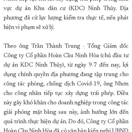
vực dự án Khu dân cư (KDC) Ninh Thủy. Địa
XÂY DỰNG KHÁNH HÒA TRỞ THÀNH THÀNH PHỐ TRỰC THUỘC 
phương đã cử lực lượng kiểm tra thực tế, nếu phát
ĐẠI HỘI ĐẢNG CÁC CẤP
TRANG CHỦ
VỀ BÁO KHÁNH HÒA
hiện vi phạm sẽ xử lý.
Theo ông Trần Thành Trung - Tổng Giám đốc
Công ty Cổ phần Hoàn Cầu Ninh Hòa (chủ đầu tư
dự án KDC Ninh Thủy), từ ngày 9-7 đến nay, lợi
dụng chính quyền địa phương đang tập trung cho
công tác phòng, chống dịch Covid-19, ông Nhơn
cho công nhân tiếp tục xây dựng trái phép. Điều
này gây khó khăn cho doanh nghiệp trong công tác
giải phóng mặt bằng sau này, ảnh hưởng lớn đến
quá trình thực hiện dự án. Do đó, Công ty Cổ phần
Hoàn Cầu Ninh Hòa đã có văn bản kiến nghị UBND