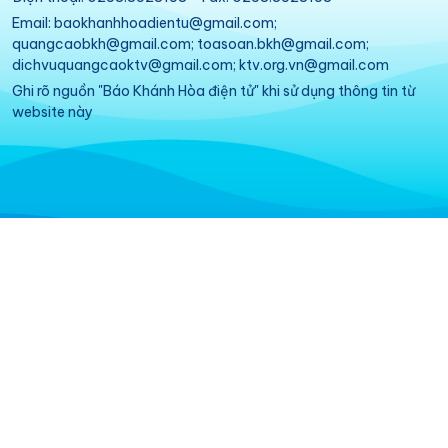
Email: baokhanhhoadientu@gmail.com;
quangcaobkh@gmail.com; toasoan.bkh@gmail.com;
dichvuquangcaoktv@gmail.com; ktv.org.vn@gmail.com
Ghi rõ nguồn "Báo Khánh Hòa điện tử" khi sử dụng thông tin từ
website này