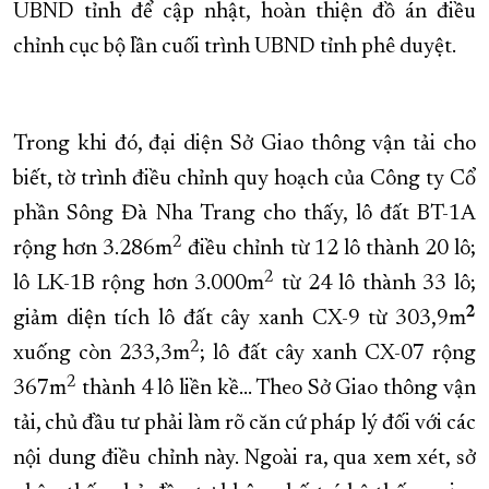
UBND tỉnh để cập nhật, hoàn thiện đồ án điều
chỉnh cục bộ lần cuối trình UBND tỉnh phê duyệt.
Trong khi đó, đại diện Sở Giao thông vận tải cho
biết, tờ trình điều chỉnh quy hoạch của Công ty Cổ
phần Sông Đà Nha Trang cho thấy, lô đất BT-1A
2
rộng hơn 3.286m
điều chỉnh từ 12 lô thành 20 lô;
2
lô LK-1B rộng hơn 3.000m
từ 24 lô thành 33 lô;
2
giảm diện tích lô đất cây xanh CX-9 từ 303,9m
2
xuống còn 233,3m
; lô đất cây xanh CX-07 rộng
2
367m
thành 4 lô liền kề… Theo Sở Giao thông vận
tải, chủ đầu tư phải làm rõ căn cứ pháp lý đối với các
nội dung điều chỉnh này. Ngoài ra, qua xem xét, sở