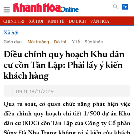
En
CHÍNH TRỊ
XÃ HỘI
KINH TẾ
DU LỊCH
VĂN HÓA
THỂ THAO
ĐỜI SỐNG
TIN ĐỊA PHƯƠNG
Xã hội
Giáo dục
Môi trường – Đô thị
Y tế - Sức khỏe
KHOA HỌC - CÔNG NGHỆ
PHÁP LUẬT
BẠN ĐỌC
PHÓNG SỰ
THẾ GIỚI
MULTIMEDIA
VIDEO
ĐỌC BÁO ONLINE
Điều chỉnh quy hoạch Khu dân
PODCAST
THÔNG TIN - QUẢNG CÁO
cư cồn Tân Lập: Phải lấy ý kiến
QUY HOẠCH TỈNH KHÁNH HÒA
khách hàng
TRƯỜNG SA BIỂN ĐẢO QUÊ HƯƠNG
09:11, 18/11/2019
CHUNG TAY CẢI CÁCH HÀNH CHÍNH
XÂY DỰNG NÔNG THÔN MỚI
LỊCH CẮT ĐIỆN
Qua rà soát, cơ quan chức năng phát hiện việc
TÀU - XE - MÁY BAY
điều chỉnh quy hoạch chi tiết 1/500 dự án Khu
dân cư (KDC) cồn Tân Lập của Công ty Cổ phần
KỶ NIỆM 370 NĂM XÂY DỰNG VÀ PHÁT TRIỂN TỈNH KHÁNH HÒA
Sông Đà Nha Trang không có ý kiến của khách
KHOẢNH KHẮC ĐẸP XỨ TRẦM