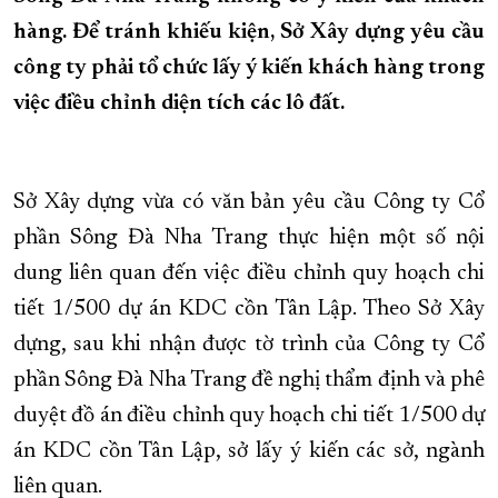
hàng. Để tránh khiếu kiện, Sở Xây dựng yêu cầu
XÂY DỰNG KHÁNH HÒA TRỞ THÀNH THÀNH PHỐ TRỰC THUỘC 
công ty phải tổ chức lấy ý kiến khách hàng trong
ĐẠI HỘI ĐẢNG CÁC CẤP
TRANG CHỦ
VỀ BÁO KHÁNH HÒA
việc điều chỉnh diện tích các lô đất.
Sở Xây dựng vừa có văn bản yêu cầu Công ty Cổ
phần Sông Đà Nha Trang thực hiện một số nội
dung liên quan đến việc điều chỉnh quy hoạch chi
tiết 1/500 dự án KDC cồn Tân Lập. Theo Sở Xây
dựng, sau khi nhận được tờ trình của Công ty Cổ
phần Sông Đà Nha Trang đề nghị thẩm định và phê
duyệt đồ án điều chỉnh quy hoạch chi tiết 1/500 dự
án KDC cồn Tân Lập, sở lấy ý kiến các sở, ngành
liên quan.