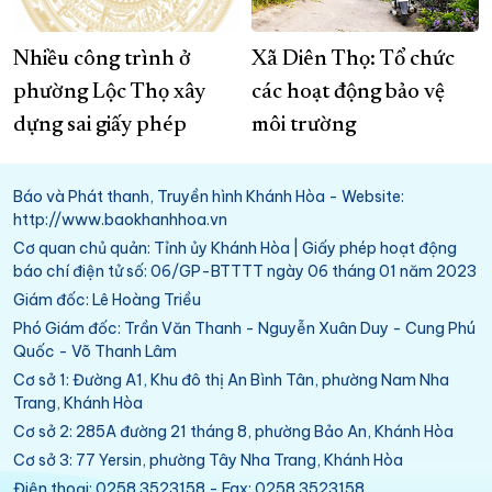
Nhiều công trình ở
Xã Diên Thọ: Tổ chức
phường Lộc Thọ xây
các hoạt động bảo vệ
dựng sai giấy phép
môi trường
Báo và Phát thanh, Truyền hình Khánh Hòa - Website:
http://www.baokhanhhoa.vn
Cơ quan chủ quản: Tỉnh ủy Khánh Hòa | Giấy phép hoạt động
báo chí điện tử số: 06/GP-BTTTT ngày 06 tháng 01 năm 2023
Giám đốc: Lê Hoàng Triều
Phó Giám đốc: Trần Văn Thanh - Nguyễn Xuân Duy - Cung Phú
Quốc - Võ Thanh Lâm
Cơ sở 1: Đường A1, Khu đô thị An Bình Tân, phường Nam Nha
Trang, Khánh Hòa
Cơ sở 2: 285A đường 21 tháng 8, phường Bảo An, Khánh Hòa
Cơ sở 3: 77 Yersin, phường Tây Nha Trang, Khánh Hòa
Điện thoại: 0258.3523158 - Fax: 0258.3523158