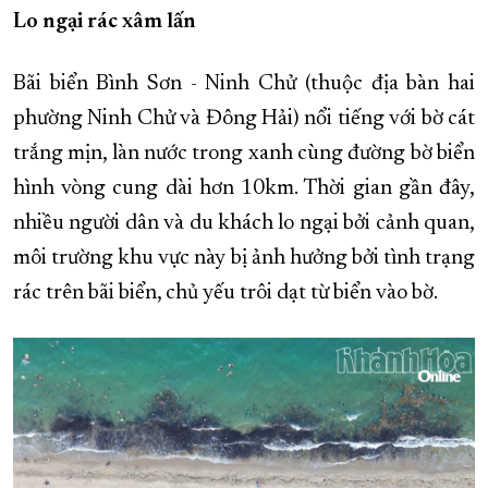
Lo ngại rác xâm lấn
XÂY DỰNG KHÁNH HÒA TRỞ THÀNH THÀNH PHỐ TRỰC THUỘC 
ĐẠI HỘI ĐẢNG CÁC CẤP
TRANG CHỦ
VỀ BÁO KHÁNH HÒA
Bãi biển Bình Sơn - Ninh Chử (thuộc địa bàn hai
phường Ninh Chử và Đông Hải) nổi tiếng với bờ cát
trắng mịn, làn nước trong xanh cùng đường bờ biển
hình vòng cung dài hơn 10km. Thời gian gần đây,
nhiều người dân và du khách lo ngại bởi cảnh quan,
môi trường khu vực này bị ảnh hưởng bởi tình trạng
rác trên bãi biển, chủ yếu trôi dạt từ biển vào bờ.