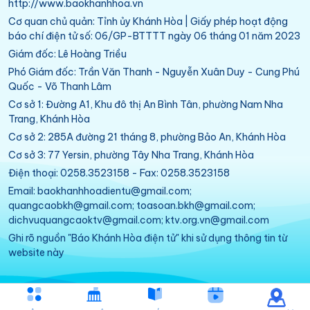
http://www.baokhanhhoa.vn
Cơ quan chủ quản: Tỉnh ủy Khánh Hòa | Giấy phép hoạt động
báo chí điện tử số: 06/GP-BTTTT ngày 06 tháng 01 năm 2023
Giám đốc: Lê Hoàng Triều
Phó Giám đốc: Trần Văn Thanh - Nguyễn Xuân Duy - Cung Phú
Quốc - Võ Thanh Lâm
Cơ sở 1: Đường A1, Khu đô thị An Bình Tân, phường Nam Nha
Trang, Khánh Hòa
Cơ sở 2: 285A đường 21 tháng 8, phường Bảo An, Khánh Hòa
Cơ sở 3: 77 Yersin, phường Tây Nha Trang, Khánh Hòa
Điện thoại: 0258.3523158 - Fax: 0258.3523158
Email: baokhanhhoadientu@gmail.com;
quangcaobkh@gmail.com; toasoan.bkh@gmail.com;
dichvuquangcaoktv@gmail.com; ktv.org.vn@gmail.com
Ghi rõ nguồn "Báo Khánh Hòa điện tử" khi sử dụng thông tin từ
website này