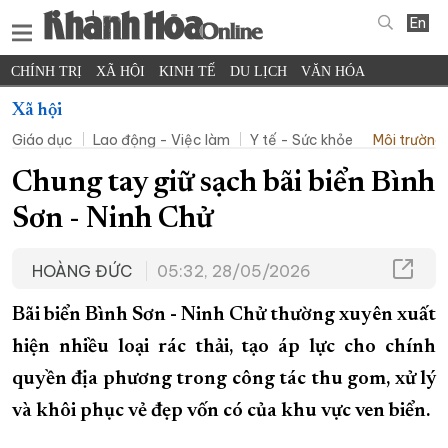
En
CHÍNH TRỊ
XÃ HỘI
KINH TẾ
DU LỊCH
VĂN HÓA
THỂ THAO
ĐỜI SỐNG
TIN ĐỊA PHƯƠNG
Xã hội
Giáo dục
Lao động - Việc làm
Y tế - Sức khỏe
Môi trường 
KHOA HỌC - CÔNG NGHỆ
PHÁP LUẬT
BẠN ĐỌC
PHÓNG SỰ
THẾ GIỚI
MULTIMEDIA
VIDEO
ĐỌC BÁO ONLINE
Chung tay giữ sạch bãi biển Bình
PODCAST
THÔNG TIN - QUẢNG CÁO
Sơn - Ninh Chử
QUY HOẠCH TỈNH KHÁNH HÒA
HOÀNG ĐỨC
05:32, 28/05/2026
TRƯỜNG SA BIỂN ĐẢO QUÊ HƯƠNG
CHUNG TAY CẢI CÁCH HÀNH CHÍNH
Bãi biển Bình Sơn - Ninh Chử thường xuyên xuất
XÂY DỰNG NÔNG THÔN MỚI
LỊCH CẮT ĐIỆN
hiện nhiều loại rác thải, tạo áp lực cho chính
quyền địa phương trong công tác thu gom, xử lý
TÀU - XE - MÁY BAY
và khôi phục vẻ đẹp vốn có của khu vực ven biển.
KỶ NIỆM 370 NĂM XÂY DỰNG VÀ PHÁT TRIỂN TỈNH KHÁNH HÒA
KHOẢNH KHẮC ĐẸP XỨ TRẦM