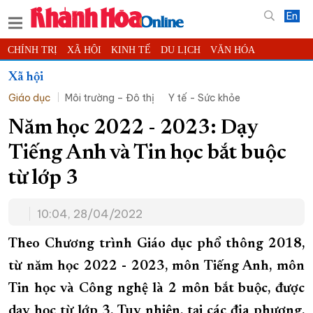
En
CHÍNH TRỊ
XÃ HỘI
KINH TẾ
DU LỊCH
VĂN HÓA
THỂ THAO
ĐỜI SỐNG
TIN ĐỊA PHƯƠNG
Xã hội
Giáo dục
Môi trường – Đô thị
Y tế - Sức khỏe
KHOA HỌC - CÔNG NGHỆ
PHÁP LUẬT
BẠN ĐỌC
PHÓNG SỰ
THẾ GIỚI
MULTIMEDIA
VIDEO
ĐỌC BÁO ONLINE
Năm học 2022 - 2023: Dạy
PODCAST
THÔNG TIN - QUẢNG CÁO
Tiếng Anh và Tin học bắt buộc
QUY HOẠCH TỈNH KHÁNH HÒA
từ lớp 3
TRƯỜNG SA BIỂN ĐẢO QUÊ HƯƠNG
10:04, 28/04/2022
CHUNG TAY CẢI CÁCH HÀNH CHÍNH
XÂY DỰNG NÔNG THÔN MỚI
LỊCH CẮT ĐIỆN
Theo Chương trình Giáo dục phổ thông 2018,
TÀU - XE - MÁY BAY
từ năm học 2022 - 2023, môn Tiếng Anh, môn
Tin học và Công nghệ là 2 môn bắt buộc, được
KỶ NIỆM 370 NĂM XÂY DỰNG VÀ PHÁT TRIỂN TỈNH KHÁNH HÒA
dạy học từ lớp 3. Tuy nhiên, tại các địa phương,
KHOẢNH KHẮC ĐẸP XỨ TRẦM