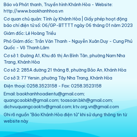
Báo và Phát thanh, Truyền hình Khánh Hòa - Website:
http://www.baokhanhhoa.vn
Cơ quan chủ quản: Tỉnh ủy Khánh Hòa | Giấy phép hoạt động
báo chí điện tử số: 06/GP-BTTTT ngày 06 tháng 01 năm 2023
Giám đốc: Lê Hoàng Triều
Phó Giám đốc: Trần Văn Thanh - Nguyễn Xuân Duy - Cung Phú
Quốc - Võ Thanh Lâm
Cơ sở 1: Đường A1, Khu đô thị An Bình Tân, phường Nam Nha
Trang, Khánh Hòa
Cơ sở 2: 285A đường 21 tháng 8, phường Bảo An, Khánh Hòa
Cơ sở 3: 77 Yersin, phường Tây Nha Trang, Khánh Hòa
Điện thoại: 0258.3523158 - Fax: 0258.3523158
Email: baokhanhhoadientu@gmail.com;
quangcaobkh@gmail.com; toasoan.bkh@gmail.com;
dichvuquangcaoktv@gmail.com; ktv.org.vn@gmail.com
Ghi rõ nguồn "Báo Khánh Hòa điện tử" khi sử dụng thông tin từ
website này