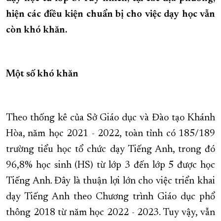
hiện các điều kiện chuẩn bị cho việc dạy học vẫn
XÂY DỰNG KHÁNH HÒA TRỞ THÀNH THÀNH PHỐ TRỰC THUỘC 
còn khó khăn.
ĐẠI HỘI ĐẢNG CÁC CẤP
TRANG CHỦ
VỀ BÁO KHÁNH HÒA
Một số khó khăn
Theo thống kê của Sở Giáo dục và Đào tạo Khánh
Hòa, năm học 2021 - 2022, toàn tỉnh có 185/189
trường tiểu học tổ chức dạy Tiếng Anh, trong đó
96,8% học sinh (HS) từ lớp 3 đến lớp 5 được học
Tiếng Anh. Đây là thuận lợi lớn cho việc triển khai
dạy Tiếng Anh theo Chương trình Giáo dục phổ
thông 2018 từ năm học 2022 - 2023. Tuy vậy, vẫn