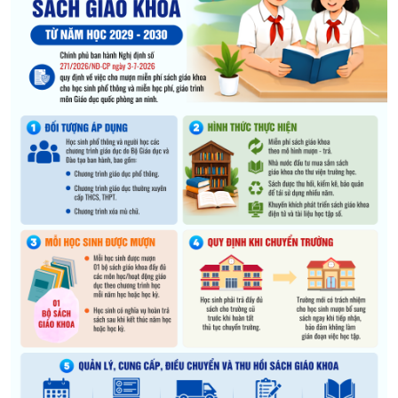
XÂY DỰNG KHÁNH HÒA TRỞ THÀNH THÀNH PHỐ TRỰC THUỘC 
ĐẠI HỘI ĐẢNG CÁC CẤP
TRANG CHỦ
VỀ BÁO KHÁNH HÒA