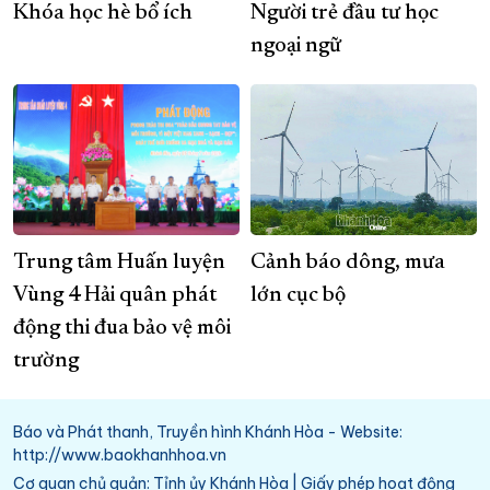
Khóa học hè bổ ích
Người trẻ đầu tư học
ngoại ngữ
Trung tâm Huấn luyện
Cảnh báo dông, mưa
Vùng 4 Hải quân phát
lớn cục bộ
động thi đua bảo vệ môi
trường
Báo và Phát thanh, Truyền hình Khánh Hòa - Website:
http://www.baokhanhhoa.vn
Cơ quan chủ quản: Tỉnh ủy Khánh Hòa | Giấy phép hoạt động