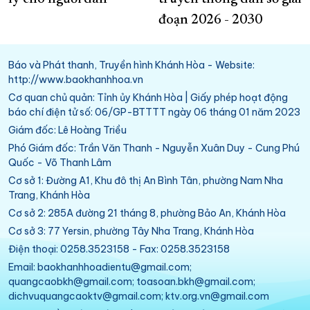
đoạn 2026 - 2030
Báo và Phát thanh, Truyền hình Khánh Hòa - Website:
http://www.baokhanhhoa.vn
Cơ quan chủ quản: Tỉnh ủy Khánh Hòa | Giấy phép hoạt động
báo chí điện tử số: 06/GP-BTTTT ngày 06 tháng 01 năm 2023
Giám đốc: Lê Hoàng Triều
Phó Giám đốc: Trần Văn Thanh - Nguyễn Xuân Duy - Cung Phú
Quốc - Võ Thanh Lâm
Cơ sở 1: Đường A1, Khu đô thị An Bình Tân, phường Nam Nha
Trang, Khánh Hòa
Cơ sở 2: 285A đường 21 tháng 8, phường Bảo An, Khánh Hòa
Cơ sở 3: 77 Yersin, phường Tây Nha Trang, Khánh Hòa
Điện thoại: 0258.3523158 - Fax: 0258.3523158
Email: baokhanhhoadientu@gmail.com;
quangcaobkh@gmail.com; toasoan.bkh@gmail.com;
dichvuquangcaoktv@gmail.com; ktv.org.vn@gmail.com