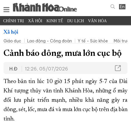
En
CHÍNH TRỊ
XÃ HỘI
KINH TẾ
DU LỊCH
VĂN HÓA
THỂ THAO
ĐỜI SỐNG
TIN ĐỊA PHƯƠNG
Xã hội
Giáo dục
Lao động - Công đoàn
Y tế - Sức khỏe
Môi trườ
KHOA HỌC - CÔNG NGHỆ
PHÁP LUẬT
BẠN ĐỌC
PHÓNG SỰ
THẾ GIỚI
MULTIMEDIA
VIDEO
ĐỌC BÁO ONLINE
Cảnh báo dông, mưa lớn cục bộ
PODCAST
THÔNG TIN - QUẢNG CÁO
H.Đ
12:26, 05/07/2026
QUY HOẠCH TỈNH KHÁNH HÒA
TRƯỜNG SA BIỂN ĐẢO QUÊ HƯƠNG
Theo bản tin lúc 10 giờ 15 phút ngày 5-7 của Đài
Khí tượng thủy văn tỉnh Khánh Hòa, những ổ mây
CHUNG TAY CẢI CÁCH HÀNH CHÍNH
đối lưu phát triển mạnh, nhiều khả năng gây ra
XÂY DỰNG NÔNG THÔN MỚI
LỊCH CẮT ĐIỆN
dông, sét, lốc, mưa đá và mưa lớn cục bộ trên địa bàn
TÀU - XE - MÁY BAY
tỉnh.
KỶ NIỆM 370 NĂM XÂY DỰNG VÀ PHÁT TRIỂN TỈNH KHÁNH HÒA
KHOẢNH KHẮC ĐẸP XỨ TRẦM