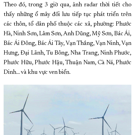
Theo đó, trong 3 giờ qua, ảnh radar thời tiết cho
XÂY DỰNG KHÁNH HÒA TRỞ THÀNH THÀNH PHỐ TRỰC THUỘC 
thấy những ổ mây đối lưu tiếp tục phát triển trên
ĐẠI HỘI ĐẢNG CÁC CẤP
TRANG CHỦ
VỀ BÁO KHÁNH HÒA
các thôn, tổ dân phố thuộc các xã, phường: Phước
Hà, Ninh Sơn, Lâm Sơn, Anh Dũng, Mỹ Sơn, Bác Ái,
Bác Ái Đông, Bác Ái Tây, Vạn Thắng, Vạn Ninh, Vạn
Hưng, Đại Lãnh, Tu Bông, Nha Trang, Ninh Phước,
Phước Hữu, Phước Hậu, Thuận Nam, Cà Ná, Phước
Dinh... và khu vực ven biển.