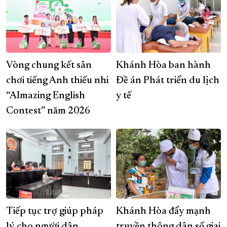
Vòng chung kết sân
Khánh Hòa ban hành
chơi tiếng Anh thiếu nhi
Đề án Phát triển du lịch
“AImazing English
y tế
Contest” năm 2026
Tiếp tục trợ giúp pháp
Khánh Hòa đẩy mạnh
lý cho người dân
truyền thông dân số giai