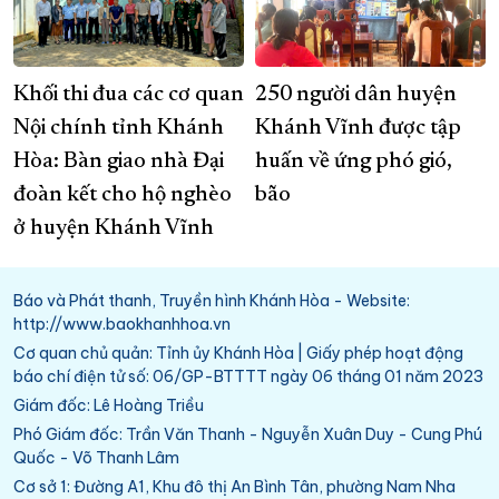
Khối thi đua các cơ quan
250 người dân huyện
Nội chính tỉnh Khánh
Khánh Vĩnh được tập
Hòa: Bàn giao nhà Đại
huấn về ứng phó gió,
đoàn kết cho hộ nghèo
bão
ở huyện Khánh Vĩnh
Báo và Phát thanh, Truyền hình Khánh Hòa - Website:
http://www.baokhanhhoa.vn
Cơ quan chủ quản: Tỉnh ủy Khánh Hòa | Giấy phép hoạt động
báo chí điện tử số: 06/GP-BTTTT ngày 06 tháng 01 năm 2023
Giám đốc: Lê Hoàng Triều
Phó Giám đốc: Trần Văn Thanh - Nguyễn Xuân Duy - Cung Phú
Quốc - Võ Thanh Lâm
Cơ sở 1: Đường A1, Khu đô thị An Bình Tân, phường Nam Nha