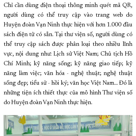
Chỉ cần dùng điện thoại thông minh quét mã QR,
XÂY DỰNG KHÁNH HÒA TRỞ THÀNH THÀNH PHỐ TRỰC THUỘC 
người dùng có thể truy cập vào trang web do
ĐẠI HỘI ĐẢNG CÁC CẤP
TRANG CHỦ
VỀ BÁO KHÁNH HÒA
Huyện đoàn Vạn Ninh thực hiện với hơn 1.000 đầu
sách điện tử có sẵn. Tại thư viện số, người dùng có
thể truy cập sách được phân loại theo nhiều lĩnh
vực, nội dung như: Lịch sử Việt Nam; Chủ tịch Hồ
Chí Minh; kỹ năng sống; kỹ năng giao tiếp; kỹ
năng làm việc; văn hóa - nghệ thuật; nghệ thuật
sống đẹp; tiểu sử - hồi ký; văn học Việt Nam... Đó là
những tiện ích thiết thực của mô hình Thư viện số
do Huyện đoàn Vạn Ninh thực hiện.