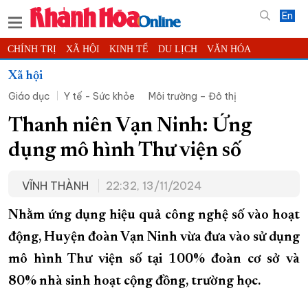
En
CHÍNH TRỊ
XÃ HỘI
KINH TẾ
DU LỊCH
VĂN HÓA
THỂ THAO
ĐỜI SỐNG
TIN ĐỊA PHƯƠNG
Xã hội
Giáo dục
Y tế - Sức khỏe
Môi trường – Đô thị
KHOA HỌC - CÔNG NGHỆ
PHÁP LUẬT
BẠN ĐỌC
PHÓNG SỰ
THẾ GIỚI
MULTIMEDIA
VIDEO
ĐỌC BÁO ONLINE
Thanh niên Vạn Ninh: Ứng
PODCAST
THÔNG TIN - QUẢNG CÁO
dụng mô hình Thư viện số
QUY HOẠCH TỈNH KHÁNH HÒA
VĨNH THÀNH
22:32, 13/11/2024
TRƯỜNG SA BIỂN ĐẢO QUÊ HƯƠNG
CHUNG TAY CẢI CÁCH HÀNH CHÍNH
Nhằm ứng dụng hiệu quả công nghệ số vào hoạt
động, Huyện đoàn Vạn Ninh vừa đưa vào sử dụng
XÂY DỰNG NÔNG THÔN MỚI
LỊCH CẮT ĐIỆN
mô hình Thư viện số tại 100% đoàn cơ sở và
TÀU - XE - MÁY BAY
80%
nhà sinh hoạt cộng đồng, trường học.
KỶ NIỆM 370 NĂM XÂY DỰNG VÀ PHÁT TRIỂN TỈNH KHÁNH HÒA
KHOẢNH KHẮC ĐẸP XỨ TRẦM