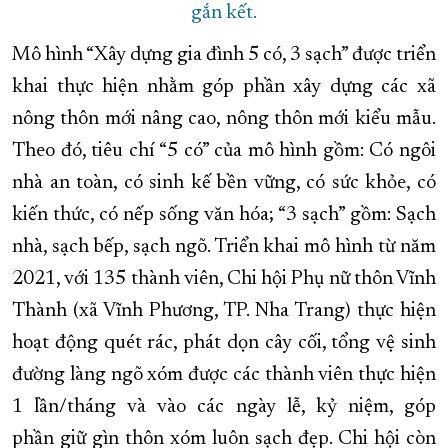
gắn kết.
Mô hình “Xây dựng gia đình 5 có, 3 sạch” được triển
khai thực hiện nhằm góp phần xây dựng các xã
nông thôn mới nâng cao, nông thôn mới kiểu mẫu.
Theo đó, tiêu chí “5 có” của mô hình gồm: Có ngôi
nhà an toàn, có sinh kế bền vững, có sức khỏe, có
kiến thức, có nếp sống văn hóa; “3 sạch” gồm: Sạch
nhà, sạch bếp, sạch ngõ. Triển khai mô hình từ năm
2021, với 135 thành viên, Chi hội Phụ nữ thôn Vĩnh
Thành (xã Vĩnh Phương, TP. Nha Trang) thực hiện
hoạt động quét rác, phát dọn cây cối, tổng vệ sinh
đường làng ngõ xóm được các thành viên thực hiện
1 lần/tháng và vào các ngày lễ, kỷ niệm, góp
phần giữ gìn thôn xóm luôn sạch đẹp. Chi hội còn