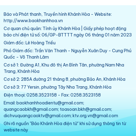
Báo và Phát thanh, Truyền hình Khánh Hòa - Website:
http://www.baokhanhhoa.vn
Cơ quan chủ quản: Tỉnh ủy Khánh Hòa | Giấy phép hoạt động
báo chí điện tử số: 06/GP-BTTTT ngày 06 tháng 01 năm 2023
Giám đốc: Lê Hoàng Triều
Phó Giám đốc: Trần Văn Thanh - Nguyễn Xuân Duy - Cung Phú
Quốc - Võ Thanh Lâm
Cơ sở 1: Đường A1, Khu đô thị An Bình Tân, phường Nam Nha
Trang, Khánh Hòa
Cơ sở 2: 285A đường 21 tháng 8, phường Bảo An, Khánh Hòa
Cơ sở 3: 77 Yersin, phường Tây Nha Trang, Khánh Hòa
Điện thoại: 0258.3523158 - Fax: 0258.3523158
Email: baokhanhhoadientu@gmail.com;
quangcaobkh@gmail.com; toasoan.bkh@gmail.com;
dichvuquangcaoktv@gmail.com; ktv.org.vn@gmail.com
Ghi rõ nguồn "Báo Khánh Hòa điện tử" khi sử dụng thông tin từ
website này