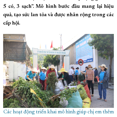
5 có, 3 sạch”. Mô hình bước đầu mang lại hiệu
XÂY DỰNG KHÁNH HÒA TRỞ THÀNH THÀNH PHỐ TRỰC THUỘC 
quả, tạo sức lan tỏa và được nhân rộng trong các
ĐẠI HỘI ĐẢNG CÁC CẤP
TRANG CHỦ
VỀ BÁO KHÁNH HÒA
cấp hội.
Các hoạt động triển khai mô hình giúp chị em thêm