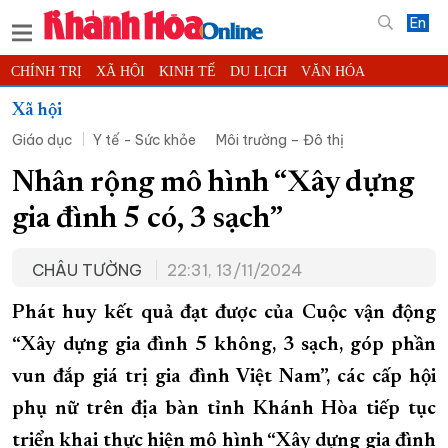
En
CHÍNH TRỊ
XÃ HỘI
KINH TẾ
DU LỊCH
VĂN HÓA
THỂ THAO
ĐỜI SỐNG
TIN ĐỊA PHƯƠNG
Xã hội
Giáo dục
Y tế - Sức khỏe
Môi trường – Đô thị
KHOA HỌC - CÔNG NGHỆ
PHÁP LUẬT
BẠN ĐỌC
PHÓNG SỰ
THẾ GIỚI
MULTIMEDIA
VIDEO
ĐỌC BÁO ONLINE
Nhân rộng mô hình “Xây dựng
PODCAST
THÔNG TIN - QUẢNG CÁO
gia đình 5 có, 3 sạch”
QUY HOẠCH TỈNH KHÁNH HÒA
CHÂU TƯỜNG
22:31, 13/11/2024
TRƯỜNG SA BIỂN ĐẢO QUÊ HƯƠNG
CHUNG TAY CẢI CÁCH HÀNH CHÍNH
Phát huy kết quả đạt được của Cuộc vận động
“Xây dựng gia đình 5 không, 3 sạch, góp phần
XÂY DỰNG NÔNG THÔN MỚI
LỊCH CẮT ĐIỆN
vun đắp giá trị gia đình Việt Nam”, các cấp hội
TÀU - XE - MÁY BAY
phụ nữ trên địa bàn tỉnh Khánh Hòa tiếp tục
KỶ NIỆM 370 NĂM XÂY DỰNG VÀ PHÁT TRIỂN TỈNH KHÁNH HÒA
triển khai thực hiện mô hình “Xây dựng gia đình
KHOẢNH KHẮC ĐẸP XỨ TRẦM