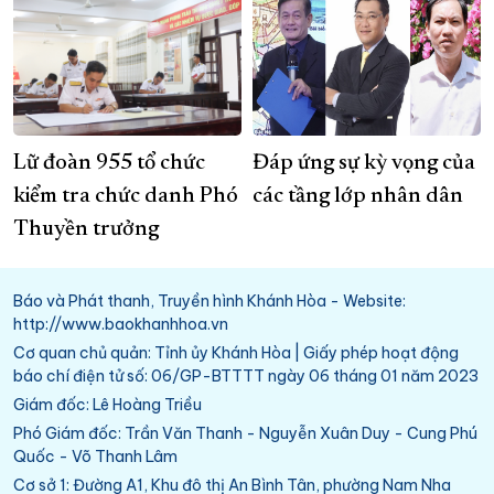
Lữ đoàn 955 tổ chức
Đáp ứng sự kỳ vọng của
kiểm tra chức danh Phó
các tầng lớp nhân dân
Thuyền trưởng
Báo và Phát thanh, Truyền hình Khánh Hòa - Website:
http://www.baokhanhhoa.vn
Cơ quan chủ quản: Tỉnh ủy Khánh Hòa | Giấy phép hoạt động
báo chí điện tử số: 06/GP-BTTTT ngày 06 tháng 01 năm 2023
Giám đốc: Lê Hoàng Triều
Phó Giám đốc: Trần Văn Thanh - Nguyễn Xuân Duy - Cung Phú
Quốc - Võ Thanh Lâm
Cơ sở 1: Đường A1, Khu đô thị An Bình Tân, phường Nam Nha