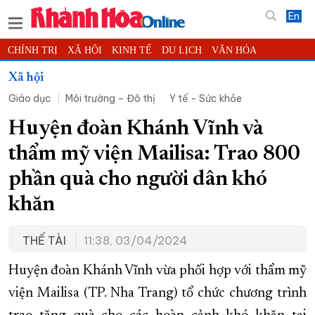
En
CHÍNH TRỊ
XÃ HỘI
KINH TẾ
DU LỊCH
VĂN HÓA
THỂ THAO
ĐỜI SỐNG
TIN ĐỊA PHƯƠNG
Xã hội
Giáo dục
Môi trường – Đô thị
Y tế - Sức khỏe
KHOA HỌC - CÔNG NGHỆ
PHÁP LUẬT
BẠN ĐỌC
PHÓNG SỰ
THẾ GIỚI
MULTIMEDIA
VIDEO
ĐỌC BÁO ONLINE
Huyện đoàn Khánh Vĩnh và
PODCAST
THÔNG TIN - QUẢNG CÁO
thẩm mỹ viện Mailisa: Trao 800
QUY HOẠCH TỈNH KHÁNH HÒA
phần quà cho người dân khó
TRƯỜNG SA BIỂN ĐẢO QUÊ HƯƠNG
khăn
CHUNG TAY CẢI CÁCH HÀNH CHÍNH
THẾ TÀI
11:38, 03/04/2024
XÂY DỰNG NÔNG THÔN MỚI
LỊCH CẮT ĐIỆN
TÀU - XE - MÁY BAY
Huyện đoàn Khánh Vĩnh vừa phối hợp với thẩm mỹ
KỶ NIỆM 370 NĂM XÂY DỰNG VÀ PHÁT TRIỂN TỈNH KHÁNH HÒA
viện Mailisa (TP. Nha Trang) tổ chức chương trình
KHOẢNH KHẮC ĐẸP XỨ TRẦM