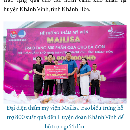
trao tặng quà cho các hoàn cảnh khó khăn tại
huyện Khánh Vĩnh, tỉnh Khánh Hòa.
XÂY DỰNG KHÁNH HÒA TRỞ THÀNH THÀNH PHỐ TRỰC THUỘC 
ĐẠI HỘI ĐẢNG CÁC CẤP
TRANG CHỦ
VỀ BÁO KHÁNH HÒA
Đại diện thẩm mỹ viện Mailisa trao biểu trưng hỗ
trợ 800 suất quà đến Huyện đoàn Khánh Vĩnh để
hỗ trợ người dân.