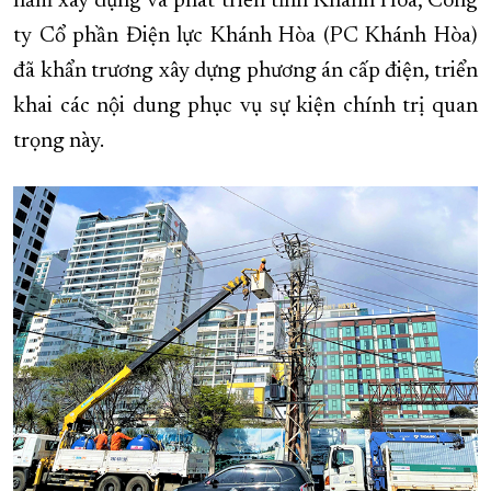
năm xây dựng và phát triển tỉnh Khánh Hòa, Công
ty Cổ phần Điện lực Khánh Hòa (PC Khánh Hòa)
XÂY DỰNG KHÁNH HÒA TRỞ THÀNH THÀNH PHỐ TRỰC THUỘC 
đã khẩn trương xây dựng phương án cấp điện, triển
ĐẠI HỘI ĐẢNG CÁC CẤP
TRANG CHỦ
VỀ BÁO KHÁNH HÒA
khai các nội dung phục vụ sự kiện chính trị quan
trọng này.