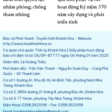
nhằm phòng, chống
hoạt động Kỷ niệm 370
tham nhũng
năm xây dựng và phát
triển tỉnh
Báo và Phát thanh, Truyền hình Khánh Hòa - Website:
http://www.baokhanhhoa.vn
Cơ quan chủ quản: Tỉnh ủy Khánh Hòa | Giấy phép hoạt động
báo chí điện tử số: 06/GP-BTTTT ngày 06 tháng 01 năm 2023
Giám đốc: Lê Hoàng Triều
Phó Giám đốc: Trần Văn Thanh - Nguyễn Xuân Duy - Cung Phú
Quốc - Võ Thanh Lâm
Cơ sở 1: Đường A1, Khu đô thị An Bình Tân, phường Nam Nha
Trang, Khánh Hòa
Cơ sở 2: 285A đường 21 tháng 8, phường Bảo An, Khánh Hòa
Cơ sở 3: 77 Yersin, phường Tây Nha Trang, Khánh Hòa
Điện thoại: 0258.3523158 - Fax: 0258.3523158
Email: baokhanhhoadientu@gmail.com;