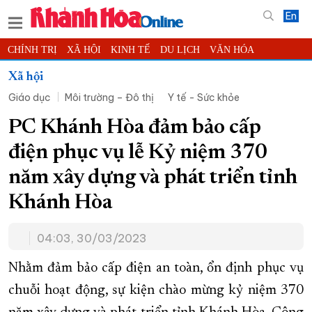
En
CHÍNH TRỊ
XÃ HỘI
KINH TẾ
DU LỊCH
VĂN HÓA
THỂ THAO
ĐỜI SỐNG
TIN ĐỊA PHƯƠNG
Xã hội
Giáo dục
Môi trường – Đô thị
Y tế - Sức khỏe
KHOA HỌC - CÔNG NGHỆ
PHÁP LUẬT
BẠN ĐỌC
PHÓNG SỰ
THẾ GIỚI
MULTIMEDIA
VIDEO
ĐỌC BÁO ONLINE
PC Khánh Hòa đảm bảo cấp
PODCAST
THÔNG TIN - QUẢNG CÁO
điện phục vụ lễ Kỷ niệm 370
QUY HOẠCH TỈNH KHÁNH HÒA
năm xây dựng và phát triển tỉnh
TRƯỜNG SA BIỂN ĐẢO QUÊ HƯƠNG
Khánh Hòa
CHUNG TAY CẢI CÁCH HÀNH CHÍNH
04:03, 30/03/2023
XÂY DỰNG NÔNG THÔN MỚI
LỊCH CẮT ĐIỆN
TÀU - XE - MÁY BAY
Nhằm đảm bảo cấp điện an toàn, ổn định phục vụ
KỶ NIỆM 370 NĂM XÂY DỰNG VÀ PHÁT TRIỂN TỈNH KHÁNH HÒA
chuỗi hoạt động, sự kiện chào mừng kỷ niệm 370
KHOẢNH KHẮC ĐẸP XỨ TRẦM