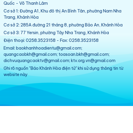
Quốc - Võ Thanh Lâm
Cơ sở 1: Đường A1, Khu đô thị An Bình Tân, phường Nam Nha
Trang, Khánh Hòa
Cơ sở 2: 285A đường 21 tháng 8, phường Bảo An, Khánh Hòa
Cơ sở 3: 77 Yersin, phường Tây Nha Trang, Khánh Hòa
Điện thoại: 0258.3523158 - Fax: 0258.3523158
Email: baokhanhhoadientu@gmail.com;
quangcaobkh@gmail.com; toasoan.bkh@gmail.com;
dichvuquangcaoktv@gmail.com; ktv.org.vn@gmail.com
Ghi rõ nguồn "Báo Khánh Hòa điện tử" khi sử dụng thông tin từ
website này