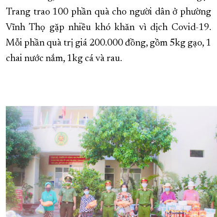
Trang trao 100 phần quà cho người dân ở phường
XÂY DỰNG KHÁNH HÒA TRỞ THÀNH THÀNH PHỐ TRỰC THUỘC 
Vĩnh Thọ gặp nhiều khó khăn vì dịch Covid-19.
ĐẠI HỘI ĐẢNG CÁC CẤP
TRANG CHỦ
VỀ BÁO KHÁNH HÒA
Mỗi phần quà trị giá 200.000 đồng, gồm 5kg gạo, 1
chai nước nắm, 1kg cá và rau.