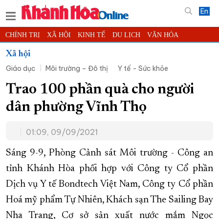
En
CHÍNH TRỊ
XÃ HỘI
KINH TẾ
DU LỊCH
VĂN HÓA
THỂ THAO
ĐỜI SỐNG
TIN ĐỊA PHƯƠNG
Xã hội
Giáo dục
Môi trường – Đô thị
Y tế - Sức khỏe
KHOA HỌC - CÔNG NGHỆ
PHÁP LUẬT
BẠN ĐỌC
PHÓNG SỰ
THẾ GIỚI
MULTIMEDIA
VIDEO
ĐỌC BÁO ONLINE
Trao 100 phần quà cho người
PODCAST
THÔNG TIN - QUẢNG CÁO
dân phường Vĩnh Thọ
QUY HOẠCH TỈNH KHÁNH HÒA
01:09, 09/09/2021
TRƯỜNG SA BIỂN ĐẢO QUÊ HƯƠNG
CHUNG TAY CẢI CÁCH HÀNH CHÍNH
Sáng 9-9, Phòng Cảnh sát Môi trường - Công an
tỉnh Khánh Hòa phối hợp với Công ty Cổ phần
XÂY DỰNG NÔNG THÔN MỚI
LỊCH CẮT ĐIỆN
Dịch vụ Y tế Bondtech Việt Nam, Công ty Cổ phần
TÀU - XE - MÁY BAY
Hoá mỹ phẩm Tự Nhiên, Khách sạn The Sailing Bay
KỶ NIỆM 370 NĂM XÂY DỰNG VÀ PHÁT TRIỂN TỈNH KHÁNH HÒA
Nha Trang, Cơ sở sản xuất nước mắm Ngọc
KHOẢNH KHẮC ĐẸP XỨ TRẦM