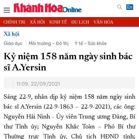
En
CHÍNH TRỊ
XÃ HỘI
KINH TẾ
DU LỊCH
VĂN HÓA
THỂ THAO
ĐỜI SỐNG
TIN ĐỊA PHƯƠNG
Xã hội
Giáo dục
Môi trường – Đô thị
Y tế - Sức khỏe
KHOA HỌC - CÔNG NGHỆ
PHÁP LUẬT
BẠN ĐỌC
PHÓNG SỰ
THẾ GIỚI
MULTIMEDIA
VIDEO
ĐỌC BÁO ONLINE
Kỷ niệm 158 năm ngày sinh bác
PODCAST
THÔNG TIN - QUẢNG CÁO
sĩ A.Yersin
QUY HOẠCH TỈNH KHÁNH HÒA
11:09, 22/09/2021
TRƯỜNG SA BIỂN ĐẢO QUÊ HƯƠNG
CHUNG TAY CẢI CÁCH HÀNH CHÍNH
Sáng 22-9, nhân dịp kỷ niệm 158 năm ngày sinh
bác sĩ A.Yersin (22-9-1863 – 22-9-2021), các ông:
XÂY DỰNG NÔNG THÔN MỚI
LỊCH CẮT ĐIỆN
Nguyễn Hải Ninh - Ủy viên Trung ương Đảng, Bí
TÀU - XE - MÁY BAY
thư Tỉnh ủy; Nguyễn Khắc Toàn – Phó Bí thư
KỶ NIỆM 370 NĂM XÂY DỰNG VÀ PHÁT TRIỂN TỈNH KHÁNH HÒA
Thường trực Tỉnh ủy, Chủ tịch HĐND tỉnh;
KHOẢNH KHẮC ĐẸP XỨ TRẦM