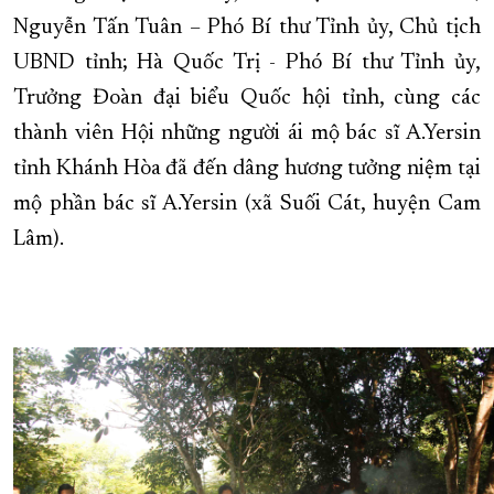
Nguyễn Tấn Tuân – Phó Bí thư Tỉnh ủy, Chủ tịch
XÂY DỰNG KHÁNH HÒA TRỞ THÀNH THÀNH PHỐ TRỰC THUỘC 
UBND tỉnh; Hà Quốc Trị - Phó Bí thư Tỉnh ủy,
ĐẠI HỘI ĐẢNG CÁC CẤP
TRANG CHỦ
VỀ BÁO KHÁNH HÒA
Trưởng Đoàn đại biểu Quốc hội tỉnh, cùng các
thành viên Hội những người ái mộ bác sĩ A.Yersin
tỉnh Khánh Hòa đã đến dâng hương tưởng niệm tại
mộ phần bác sĩ A.Yersin (xã Suối Cát, huyện Cam
Lâm).