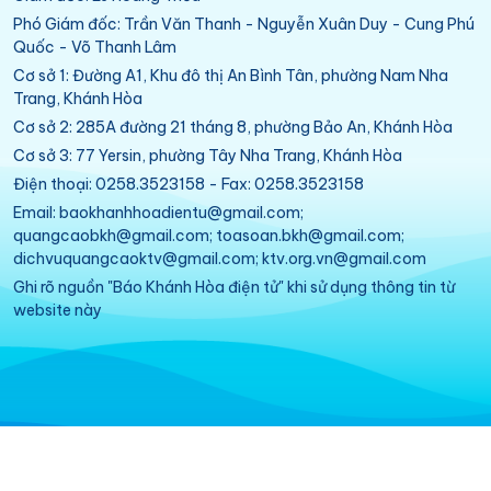
Phó Giám đốc: Trần Văn Thanh - Nguyễn Xuân Duy - Cung Phú
Quốc - Võ Thanh Lâm
Cơ sở 1: Đường A1, Khu đô thị An Bình Tân, phường Nam Nha
Trang, Khánh Hòa
Cơ sở 2: 285A đường 21 tháng 8, phường Bảo An, Khánh Hòa
Cơ sở 3: 77 Yersin, phường Tây Nha Trang, Khánh Hòa
Điện thoại: 0258.3523158 - Fax: 0258.3523158
Email: baokhanhhoadientu@gmail.com;
quangcaobkh@gmail.com; toasoan.bkh@gmail.com;
dichvuquangcaoktv@gmail.com; ktv.org.vn@gmail.com
Ghi rõ nguồn "Báo Khánh Hòa điện tử" khi sử dụng thông tin từ
website này