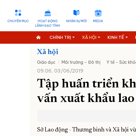
CHUYÊN MỤC
HOẠT ĐỘNG
NHÂN SỰ MỚI
MEDIA
LÃNH ĐẠO TỈNH
CHÍNH TRỊ
XÃ HỘI
KINH TẾ
Xã hội
Giáo dục
Môi trường – Đô thị
Y tế - Sức khỏ
09:06, 03/06/2019
Tập huấn triển kh
vấn xuất khẩu lao
Sở Lao động - Thương binh và Xã hội 