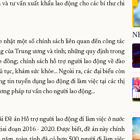
 và tư vấn xuất khẩu lao động cho các bí thư chi
Nh
ập nhật một số chính sách liên quan đến công tác
ộng của Trung ương và tỉnh; những quy định trong
 đồng; chính sách hỗ trợ người lao động về đào
ủ tục, khám sức khỏe… Ngoài ra, các đại biểu còn
g tin tuyển dụng lao động đi làm việc tại các thị
ương pháp tư vấn cho người lao động…
i Đề án Hỗ trợ người lao động đi làm việc ở nước
iai đoạn 2016 - 2020. Được biết, đề án này chính
 năm, toàn tỉnh đã có hơn 500 người đi làm việc