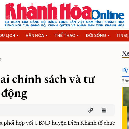
DU LỊCH
VĂN HÓA
THỂ THAO
ĐỜI SỐNG
TIN Đ
Xe
e
V
ai chính sách và tư
Bản
 động
vừa phối hợp với UBND huyện Diên Khánh tổ chức