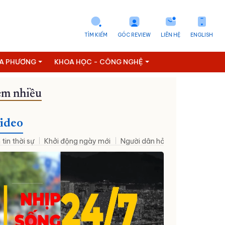
TÌM KIẾM
GÓC REVIEW
LIÊN HỆ
ENGLISH
ỊA PHƯƠNG
KHOA HỌC - CÔNG NGHỆ
m nhiều
ideo
 tin thời sự
Khởi động ngày mới
Người dân hỏi – Cơ quan nhà nư