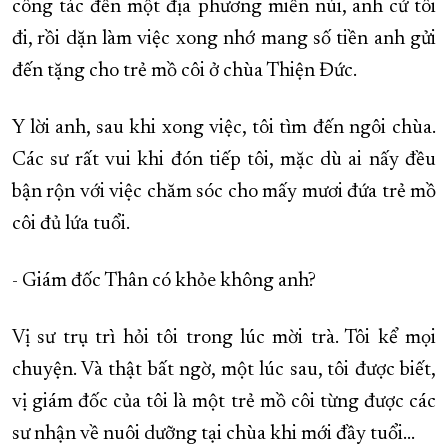
công tác đến một địa phương miền núi, anh cử tôi
đi, rồi dặn làm việc xong nhớ mang số tiền anh gửi
đến tặng cho trẻ mồ côi ở chùa Thiện Đức.
Y lời anh, sau khi xong việc, tôi tìm đến ngôi chùa.
Các sư rất vui khi đón tiếp tôi, mặc dù ai nấy đều
bận rộn với việc chăm sóc cho mấy mươi đứa trẻ mồ
côi đủ lứa tuổi.
- Giám đốc Thân có khỏe không anh?
Vị sư trụ trì hỏi tôi trong lúc mời trà. Tôi kể mọi
chuyện. Và thật bất ngờ, một lúc sau, tôi được biết,
vị giám đốc của tôi là một trẻ mồ côi từng được các
sư nhận về nuôi dưỡng tại chùa khi mới đầy tuổi...