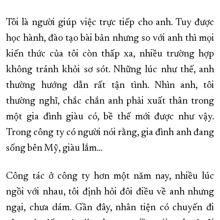
XÂY DỰNG KHÁNH HÒA TRỞ THÀNH THÀNH PHỐ TRỰC THUỘC 
Tôi là người giúp việc trực tiếp cho anh. Tuy được
ĐẠI HỘI ĐẢNG CÁC CẤP
TRANG CHỦ
VỀ BÁO KHÁNH HÒA
học hành, đào tạo bài bản nhưng so với anh thì mọi
kiến thức của tôi còn thấp xa, nhiều trường hợp
không tránh khỏi sơ sót. Những lúc như thế, anh
thường hướng dẫn rất tận tình. Nhìn anh, tôi
thường nghĩ, chắc chắn anh phải xuất thân trong
một gia đình giàu có, bề thế mới được như vậy.
Trong công ty có người nói rằng, gia đình anh đang
sống bên Mỹ, giàu lắm…
Công tác ở công ty hơn một năm nay, nhiều lúc
ngồi với nhau, tôi định hỏi đôi điều về anh nhưng
ngại, chưa dám. Gần đây, nhân tiện có chuyến đi