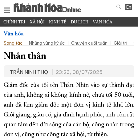
En
CHÍNH TRỊ
XÃ HỘI
KINH TẾ
DU LỊCH
VĂN HÓA
THỂ THAO
ĐỜI SỐNG
TIN ĐỊA PHƯƠNG
Văn hóa
Sáng tác
Những vùng ký ức
Chuyện cuối tuần
Giải trí
Cu
KHOA HỌC - CÔNG NGHỆ
PHÁP LUẬT
BẠN ĐỌC
PHÓNG SỰ
THẾ GIỚI
MULTIMEDIA
VIDEO
ĐỌC BÁO ONLINE
Nhân thân
PODCAST
THÔNG TIN - QUẢNG CÁO
TRẦN NINH THỌ
23:23, 08/07/2025
QUY HOẠCH TỈNH KHÁNH HÒA
Giám đốc của tôi tên Thân. Nhìn vào sự thành đạt
TRƯỜNG SA BIỂN ĐẢO QUÊ HƯƠNG
của anh, không ai không kính nể, chưa tới 50 tuổi,
CHUNG TAY CẢI CÁCH HÀNH CHÍNH
anh đã làm giám đốc một đơn vị kinh tế khá lớn.
XÂY DỰNG NÔNG THÔN MỚI
LỊCH CẮT ĐIỆN
Giỏi giang, giàu có, gia đình hạnh phúc, anh còn rất
TÀU - XE - MÁY BAY
quan tâm đến đời sống của cán bộ, công nhân trong
KỶ NIỆM 370 NĂM XÂY DỰNG VÀ PHÁT TRIỂN TỈNH KHÁNH HÒA
đơn vị, cũng như công tác xã hội, từ thiện.
KHOẢNH KHẮC ĐẸP XỨ TRẦM