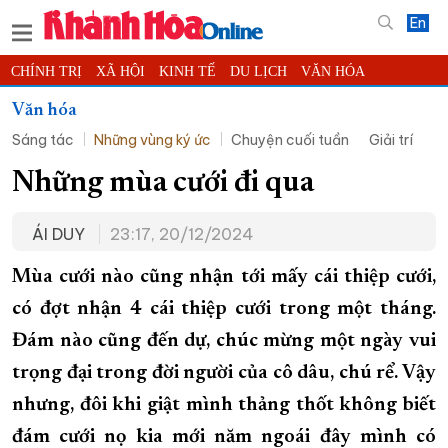
En
CHÍNH TRỊ
XÃ HỘI
KINH TẾ
DU LỊCH
VĂN HÓA
THỂ THAO
ĐỜI SỐNG
TIN ĐỊA PHƯƠNG
Văn hóa
Sáng tác
Những vùng ký ức
Chuyện cuối tuần
Giải trí
KHOA HỌC - CÔNG NGHỆ
PHÁP LUẬT
BẠN ĐỌC
PHÓNG SỰ
THẾ GIỚI
MULTIMEDIA
VIDEO
ĐỌC BÁO ONLINE
Những mùa cưới đi qua
PODCAST
THÔNG TIN - QUẢNG CÁO
ÁI DUY
23:17, 20/12/2024
QUY HOẠCH TỈNH KHÁNH HÒA
Mùa cưới nào cũng nhận tới mấy cái thiệp cưới,
TRƯỜNG SA BIỂN ĐẢO QUÊ HƯƠNG
có đợt nhận 4 cái thiệp cưới trong một tháng.
CHUNG TAY CẢI CÁCH HÀNH CHÍNH
Đám nào cũng đến dự, chúc mừng một ngày vui
XÂY DỰNG NÔNG THÔN MỚI
LỊCH CẮT ĐIỆN
trọng đại trong đời người của cô dâu, chú rể. Vậy
TÀU - XE - MÁY BAY
nhưng, đôi khi giật mình thảng thốt không biết
KỶ NIỆM 370 NĂM XÂY DỰNG VÀ PHÁT TRIỂN TỈNH KHÁNH HÒA
đám cưới nọ kia mới năm ngoái đây mình có
KHOẢNH KHẮC ĐẸP XỨ TRẦM