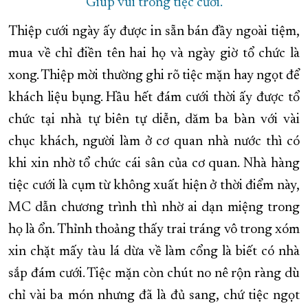
Giúp vui trong tiệc cưới.
Thiệp cưới ngày ấy được in sẵn bán đầy ngoài tiệm,
mua về chỉ điền tên hai họ và ngày giờ tổ chức là
xong. Thiệp mời thường ghi rõ tiệc mặn hay ngọt để
khách liệu bụng. Hầu hết đám cưới thời ấy được tổ
chức tại nhà tự biên tự diễn, dăm ba bàn với vài
chục khách, người làm ở cơ quan nhà nước thì có
khi xin nhờ tổ chức cái sân của cơ quan. Nhà hàng
tiệc cưới là cụm từ không xuất hiện ở thời điểm này,
MC dẫn chương trình thì nhờ ai dạn miệng trong
họ là ổn. Thỉnh thoảng thấy trai tráng vô trong xóm
xin chặt mấy tàu lá dừa về làm cổng là biết có nhà
sắp đám cưới. Tiệc mặn còn chút no nê rộn ràng dù
chỉ vài ba món nhưng đã là đủ sang, chứ tiệc ngọt