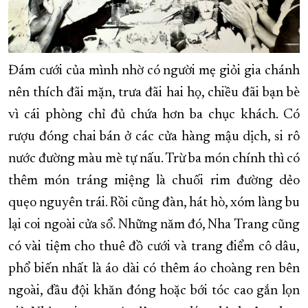
Đám cưới của mình nhờ có người mẹ giỏi gia chánh
nên thích đãi mặn, trưa đãi hai họ, chiều đãi bạn bè
vì cái phòng chỉ đủ chứa hơn ba chục khách. Có
rượu đóng chai bán ở các cửa hàng mậu dịch, si rô
nước đường màu mè tự nấu. Trừ ba món chính thì có
thêm món tráng miệng là chuối rim đường dẻo
quẹo nguyên trái. Rồi cũng đàn, hát hò, xóm làng bu
lại coi ngoài cửa sổ. Những năm đó, Nha Trang cũng
có vài tiệm cho thuê đồ cưới và trang điểm cô dâu,
phổ biến nhất là áo dài có thêm áo choàng ren bên
ngoài, đầu đội khăn đóng hoặc bới tóc cao gắn lọn