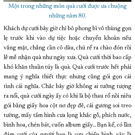
Một trong những món quà cưới được ưa chuộng
những năm 80.
Khách dự cưới bây giờ chỉ bỏ phong bì vô thùng gọn
lẹ trước khi vào dự tiệc hoặc chuyển khoản nếu
vắng mặt, chẳng cần cô dâu, chú rể ra chào đón rồi
lễ mễ nhận quà như ngày xưa. Quà cưới thời bao cấp
khó khăn thuần túy là quà. Quà cưới trước hết phải
mang ý nghĩa thiết thực nhưng cũng gói gọn cái
tình cái nghĩa. Chắc bây giờ không ai tưởng tượng
ra nổi, quà cưới ngày ấy có khi là bộ thau rổ nồi niêu
gói bằng giấy hoa cột nơ đẹp đẽ, cái gương soi treo
tường, mấy tấm hình cưa lọng khắc gỗ, phích nước,
bình hoa, chén bát, cuốn album giấy… Bạn kể, có lần
đám cưới của người bạn là cựu chiến binh, vậy là