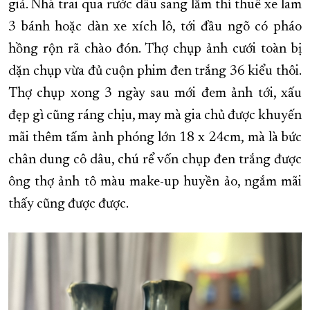
giả. Nhà trai qua rước dâu sang lắm thì thuê xe lam
3 bánh hoặc dàn xe xích lô, tới đầu ngõ có pháo
hồng rộn rã chào đón. Thợ chụp ảnh cưới toàn bị
dặn chụp vừa đủ cuộn phim đen trắng 36 kiểu thôi.
Thợ chụp xong 3 ngày sau mới đem ảnh tới, xấu
đẹp gì cũng ráng chịu, may mà gia chủ được khuyến
mãi thêm tấm ảnh phóng lớn 18 x 24cm, mà là bức
chân dung cô dâu, chú rể vốn chụp đen trắng được
ông thợ ảnh tô màu make-up huyền ảo, ngắm mãi
thấy cũng được được.