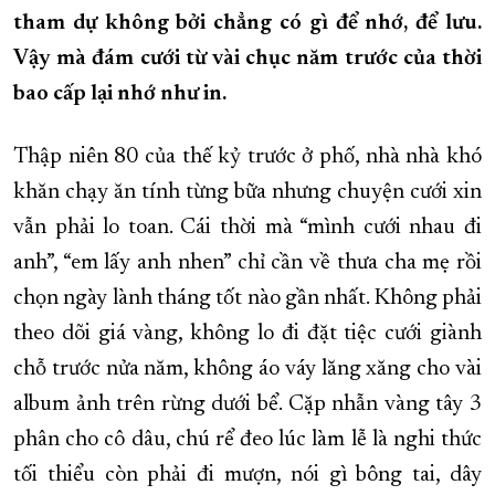
tham dự không bởi chẳng có gì để nhớ, để lưu.
XÂY DỰNG KHÁNH HÒA TRỞ THÀNH THÀNH PHỐ TRỰC THUỘC 
Vậy mà đám cưới từ vài chục năm trước của thời
ĐẠI HỘI ĐẢNG CÁC CẤP
TRANG CHỦ
VỀ BÁO KHÁNH HÒA
bao cấp lại nhớ như in.
Thập niên 80 của thế kỷ trước ở phố, nhà nhà khó
khăn chạy ăn tính từng bữa nhưng chuyện cưới xin
vẫn phải lo toan. Cái thời mà “mình cưới nhau đi
anh”, “em lấy anh nhen” chỉ cần về thưa cha mẹ rồi
chọn ngày lành tháng tốt nào gần nhất. Không phải
theo dõi giá vàng, không lo đi đặt tiệc cưới giành
chỗ trước nửa năm, không áo váy lăng xăng cho vài
album ảnh trên rừng dưới bể. Cặp nhẫn vàng tây 3
phân cho cô dâu, chú rể đeo lúc làm lễ là nghi thức
tối thiểu còn phải đi mượn, nói gì bông tai, dây