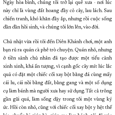
Ngày hòa bình, chúng tôi trở lại quê xưa - nơi lúc
này chỉ là vùng đất hoang đầy cỏ cây, lau lách. Sau
chiến tranh, khó khăn đầy ắp, nhưng rồi cuộc sống
dần dần hồi sinh, và chúng tôi lớn lên, vào đời.
Chủ nhật vừa rồi tôi đến Diên Khánh chơi, một anh
bạn rủ ra quán cà phê trò chuyện. Quán nhỏ, nhưng
ở tiền sảnh chủ nhân đã tạo được một tiểu cảnh
xinh xinh, khá ấn tượng, vì cạnh gốc cây mít lúc lắc
quả có đặt một chiếc cối xay bột bằng đá cùng mấy
cái lu, cái nồi bằng đất, bằng gang và một số dụng
cụ làm bánh mà người xưa hay sử dụng. Tất cả trông
gần gũi quá, làm sống dậy trong tôi một vùng ký
ức. Hồi còn nhỏ, cũng với chiếc cối xay bột y hệt thế