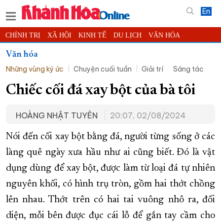
En
CHÍNH TRỊ
XÃ HỘI
KINH TẾ
DU LỊCH
VĂN HÓA
THỂ THAO
ĐỜI SỐNG
TIN ĐỊA PHƯƠNG
Văn hóa
Những vùng ký ức
Chuyện cuối tuần
Giải trí
Sáng tác
KHOA HỌC - CÔNG NGHỆ
PHÁP LUẬT
BẠN ĐỌC
PHÓNG SỰ
THẾ GIỚI
MULTIMEDIA
VIDEO
ĐỌC BÁO ONLINE
Chiếc cối đá xay bột của bà tôi
PODCAST
THÔNG TIN - QUẢNG CÁO
HOÀNG NHẬT TUYÊN
20:07, 02/08/2024
QUY HOẠCH TỈNH KHÁNH HÒA
Nói đến cối xay bột bằng đá, người từng sống ở các
TRƯỜNG SA BIỂN ĐẢO QUÊ HƯƠNG
làng quê ngày xưa hầu như ai cũng biết. Đó là vật
CHUNG TAY CẢI CÁCH HÀNH CHÍNH
dụng dùng để xay bột, được làm từ loại đá tự nhiên
XÂY DỰNG NÔNG THÔN MỚI
LỊCH CẮT ĐIỆN
nguyên khối, có hình trụ tròn, gồm hai thớt chồng
TÀU - XE - MÁY BAY
lên nhau. Thớt trên có hai tai vuông nhô ra, đối
KỶ NIỆM 370 NĂM XÂY DỰNG VÀ PHÁT TRIỂN TỈNH KHÁNH HÒA
diện, mỗi bên được đục cái lỗ để gắn tay cầm cho
KHOẢNH KHẮC ĐẸP XỨ TRẦM