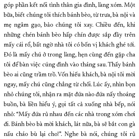
góp phần kết nối tình thân gia đình, làng xóm. Một
bữa, biết chúng tôi thích bánh bèo, từ trưa, bà nội và
mẹ ngâm gạo, bảo chúng tôi xay. Chiều đến, khi
những chén bánh bèo hấp chín được sắp đầy trên
mấy cái rổ, bất ngờ nhà tôi có bốn vị khách ghé tới.
Đó là mấy chú ở trong làng, hẹn cùng đến gặp cha
tôi để bàn việc cúng đình vào tháng sau. Thấy bánh
bèo ai cũng trầm trồ. Vốn hiếu khách, bà nội tôi mời
ngay, mấy chú cũng chẳng từ chối. Lúc ấy, nhìn bọn
nhỏ chúng tôi, nhận ra mặt đứa nào đứa nấy thoáng
buồn, bà liền hiểu ý, gọi tất cả xuống nhà bếp, nói
nhỏ: “Mấy đứa rủ nhau đến các nhà trong xóm chơi
đi. Bánh bèo bà mời khách, lát nữa, bà sẽ bắt con gà
nấu cháo bù lại cho!”. Nghe bà nói, chúng tôi rủ