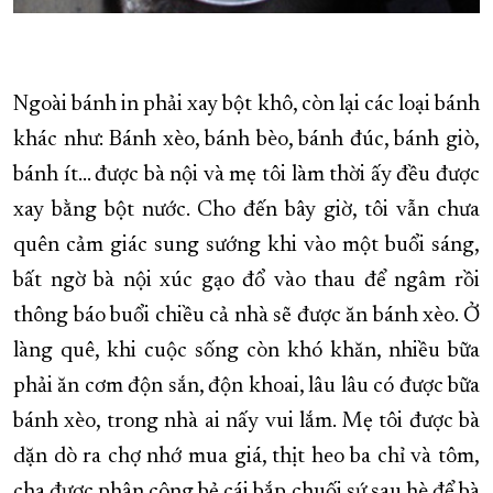
Ngoài bánh in phải xay bột khô, còn lại các loại bánh
khác như: Bánh xèo, bánh bèo, bánh đúc, bánh giò,
bánh ít… được bà nội và mẹ tôi làm thời ấy đều được
xay bằng bột nước. Cho đến bây giờ, tôi vẫn chưa
quên cảm giác sung sướng khi vào một buổi sáng,
bất ngờ bà nội xúc gạo đổ vào thau để ngâm rồi
thông báo buổi chiều cả nhà sẽ được ăn bánh xèo. Ở
làng quê, khi cuộc sống còn khó khăn, nhiều bữa
phải ăn cơm độn sắn, độn khoai, lâu lâu có được bữa
bánh xèo, trong nhà ai nấy vui lắm. Mẹ tôi được bà
dặn dò ra chợ nhớ mua giá, thịt heo ba chỉ và tôm,
cha được phân công bẻ cái bắp chuối sứ sau hè để bà