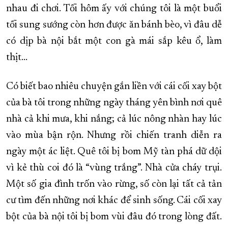
nhau đi chơi. Tối hôm ấy với chúng tôi là một buổi
tối sung sướng còn hơn được ăn bánh bèo, vì đâu dễ
có dịp bà nội bắt một con gà mái sắp kêu ổ, làm
thịt…
Có biết bao nhiêu chuyện gắn liền với cái cối xay bột
của bà tôi trong những ngày tháng yên bình nơi quê
nhà cả khi mưa, khi nắng; cả lúc nông nhàn hay lúc
vào mùa bận rộn. Nhưng rồi chiến tranh diễn ra
ngày một ác liệt. Quê tôi bị bom Mỹ tàn phá dữ dội
vì kẻ thù coi đó là “vùng trắng”. Nhà cửa cháy trụi.
Một số gia đình trốn vào rừng, số còn lại tất cả tản
cư tìm đến những nơi khác để sinh sống. Cái cối xay
bột của bà nội tôi bị bom vùi đâu đó trong lòng đất.