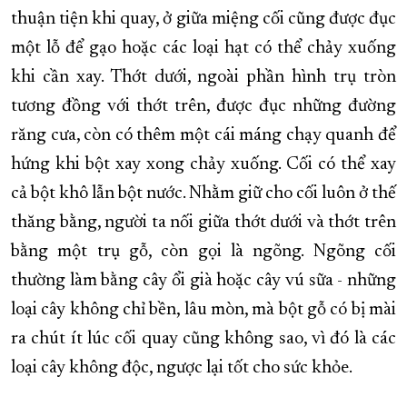
thuận tiện khi quay, ở giữa miệng cối cũng được đục
XÂY DỰNG KHÁNH HÒA TRỞ THÀNH THÀNH PHỐ TRỰC THUỘC 
một lỗ để gạo hoặc các loại hạt có thể chảy xuống
ĐẠI HỘI ĐẢNG CÁC CẤP
TRANG CHỦ
VỀ BÁO KHÁNH HÒA
khi cần xay. Thớt dưới, ngoài phần hình trụ tròn
tương đồng với thớt trên, được đục những đường
răng cưa, còn có thêm một cái máng chạy quanh để
hứng khi bột xay xong chảy xuống. Cối có thể xay
cả bột khô lẫn bột nước. Nhằm giữ cho cối luôn ở thế
thăng bằng, người ta nối giữa thớt dưới và thớt trên
bằng một trụ gỗ, còn gọi là ngõng. Ngõng cối
thường làm bằng cây ổi già hoặc cây vú sữa - những
loại cây không chỉ bền, lâu mòn, mà bột gỗ có bị mài
ra chút ít lúc cối quay cũng không sao, vì đó là các
loại cây không độc, ngược lại tốt cho sức khỏe.