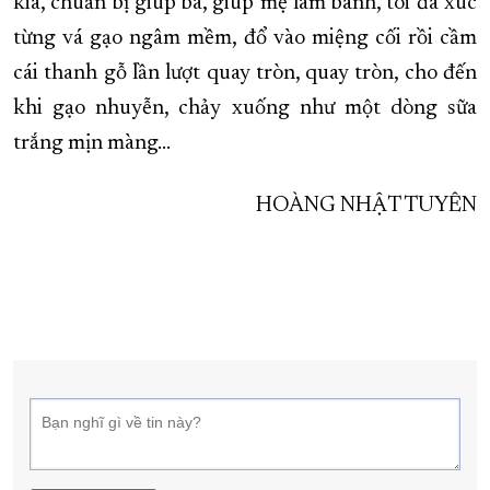
kia, chuẩn bị giúp bà, giúp mẹ làm bánh, tôi đã xúc
từng vá gạo ngâm mềm, đổ vào miệng cối rồi cầm
cái thanh gỗ lần lượt quay tròn, quay tròn, cho đến
khi gạo nhuyễn, chảy xuống như một dòng sữa
trắng mịn màng...
HOÀNG NHẬT TUYÊN