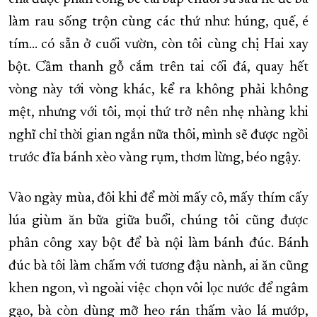
làm rau sống trộn cùng các thứ như: húng, quế, é
tím… có sẵn ở cuối vườn, còn tôi cùng chị Hai xay
bột. Cầm thanh gỗ cắm trên tai cối đá, quay hết
vòng này tới vòng khác, kể ra không phải không
mệt, nhưng với tôi, mọi thứ trở nên nhẹ nhàng khi
nghĩ chỉ thời gian ngắn nữa thôi, mình sẽ được ngồi
trước đĩa bánh xèo vàng rụm, thơm lừng, béo ngậy.
Vào ngày mùa, đôi khi để mời mấy cô, mấy thím cấy
lúa giùm ăn bữa giữa buổi, chúng tôi cũng được
phân công xay bột để bà nội làm bánh đúc. Bánh
đúc bà tôi làm chấm với tương đậu nành, ai ăn cũng
khen ngon, vì ngoài việc chọn vôi lọc nước để ngâm
gạo, bà còn dùng mỡ heo rán thấm vào lá mướp,