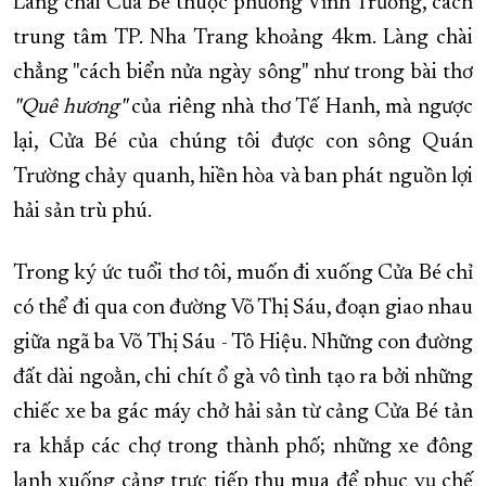
Làng chài Cửa Bé thuộc phường Vĩnh Trường, cách
trung tâm TP. Nha Trang khoảng 4km. Làng chài
chẳng "cách biển nửa ngày sông" như trong bài thơ
"Quê hương"
của riêng nhà thơ Tế Hanh, mà ngược
lại, Cửa Bé của chúng tôi được con sông Quán
Trường chảy quanh, hiền hòa và ban phát nguồn lợi
hải sản trù phú.
Trong ký ức tuổi thơ tôi, muốn đi xuống Cửa Bé chỉ
có thể đi qua con đường Võ Thị Sáu, đoạn giao nhau
giữa ngã ba Võ Thị Sáu - Tô Hiệu. Những con đường
đất dài ngoằn, chi chít ổ gà vô tình tạo ra bởi những
chiếc xe ba gác máy chở hải sản từ cảng Cửa Bé tản
ra khắp các chợ trong thành phố; những xe đông
lạnh xuống cảng trực tiếp thu mua để phục vụ chế