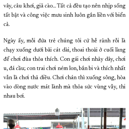
vây, câu khơi, giã cào... Tất cả đều tạo nên nhịp sống
tất bật và công việc mưu sinh luôn gắn liền với biển
cả.
Ngày ấy, mỗi đứa trẻ chúng tôi cứ hễ rảnh rỗi là
chạy xuống dưới bãi cát dài, thoai thoải ở cuối làng
để chơi đùa thỏa thích. Con gái chơi nhảy dây, chơi
u, đá cầu; con trai chơi ném lon, bắn bi và thích nhất
vẫn là chơi thả diều. Chơi chán thì xuống sông, hòa
vào dòng nước mát lành mà thỏa sức vùng vẫy, thi
nhau bơi.