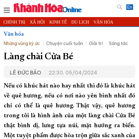
En
CHÍNH TRỊ
XÃ HỘI
KINH TẾ
DU LỊCH
VĂN HÓA
THỂ THAO
ĐỜI SỐNG
TIN ĐỊA PHƯƠNG
Văn hóa
Những vùng ký ức
Chuyện cuối tuần
Giải trí
Sáng tác
KHOA HỌC - CÔNG NGHỆ
PHÁP LUẬT
BẠN ĐỌC
PHÓNG SỰ
THẾ GIỚI
MULTIMEDIA
VIDEO
ĐỌC BÁO ONLINE
Làng chài Cửa Bé
PODCAST
THÔNG TIN - QUẢNG CÁO
LÊ ĐỨC BẢO
22:30, 05/04/2024
QUY HOẠCH TỈNH KHÁNH HÒA
Nếu có khúc hát nào hay nhất thì đó là khúc hát
TRƯỜNG SA BIỂN ĐẢO QUÊ HƯƠNG
về quê hương, nếu có nơi nào yên bình nhất đó
CHUNG TAY CẢI CÁCH HÀNH CHÍNH
chỉ có thể là quê hương. Thật vậy, quê hương
XÂY DỰNG NÔNG THÔN MỚI
LỊCH CẮT ĐIỆN
trong tôi là hình ảnh của một làng chài Cửa Bé
TÀU - XE - MÁY BAY
thật bình dị, lưng tựa núi, mặt hướng ra biển.
KỶ NIỆM 370 NĂM XÂY DỰNG VÀ PHÁT TRIỂN TỈNH KHÁNH HÒA
Một tuyệt phẩm được hòa trộn giữa sắc xanh của
KHOẢNH KHẮC ĐẸP XỨ TRẦM