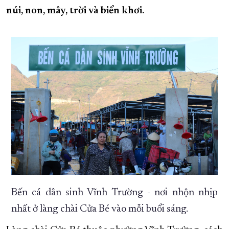
núi, non, mây, trời và biển khơi.
XÂY DỰNG KHÁNH HÒA TRỞ THÀNH THÀNH PHỐ TRỰC THUỘC 
ĐẠI HỘI ĐẢNG CÁC CẤP
TRANG CHỦ
VỀ BÁO KHÁNH HÒA
Bến cá dân sinh Vĩnh Trường - nơi nhộn nhịp
nhất ở làng chài Cửa Bé vào mỗi buổi sáng.