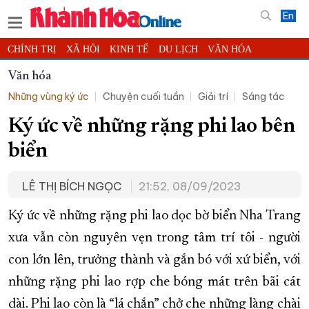
En
CHÍNH TRỊ
XÃ HỘI
KINH TẾ
DU LỊCH
VĂN HÓA
THỂ THAO
ĐỜI SỐNG
TIN ĐỊA PHƯƠNG
Văn hóa
Những vùng ký ức
Chuyện cuối tuần
Giải trí
Sáng tác
KHOA HỌC - CÔNG NGHỆ
PHÁP LUẬT
BẠN ĐỌC
PHÓNG SỰ
THẾ GIỚI
MULTIMEDIA
VIDEO
ĐỌC BÁO ONLINE
Ký ức về những rặng phi lao bên
PODCAST
THÔNG TIN - QUẢNG CÁO
biển
QUY HOẠCH TỈNH KHÁNH HÒA
LÊ THỊ BÍCH NGỌC
21:52, 08/09/2023
TRƯỜNG SA BIỂN ĐẢO QUÊ HƯƠNG
CHUNG TAY CẢI CÁCH HÀNH CHÍNH
Ký ức về những rặng phi lao dọc bờ biển Nha Trang
xưa vẫn còn nguyên vẹn trong tâm trí tôi - người
XÂY DỰNG NÔNG THÔN MỚI
LỊCH CẮT ĐIỆN
con lớn lên, trưởng thành và gắn bó với xứ biển, với
TÀU - XE - MÁY BAY
những rặng phi lao rợp che bóng mát trên bãi cát
KỶ NIỆM 370 NĂM XÂY DỰNG VÀ PHÁT TRIỂN TỈNH KHÁNH HÒA
dài. Phi lao còn là “lá chắn” chở che những làng chài
KHOẢNH KHẮC ĐẸP XỨ TRẦM