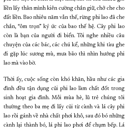
liền lấy thân mình kiên cường chắn giữ, chở che cho
đất liền. Bao nhiêu năm vẫn thế, rừng phi lao đã che
chắn, “ôm trọn” ký ức của bao thế hệ. Cây phi lao
còn là bạn của người đi biển. Tôi nghe nhiều câu
chuyện của các bác, các chú kể, những khi tàu ghe
đi gặp lúc sương mù, mưa bão thì nhìn hướng phi
lao mà vào bờ.
Thời ấy, cuộc sống còn khó khăn, hầu như các gia
đình đều tận dụng củi phi lao làm chất đốt trong
sinh hoạt gia đình. Mỗi mùa hè, lũ trẻ chúng tôi
thường theo ba mẹ đi lấy củi từ cành và lá cây phi
lao rồi gánh về nhà chất phơi khô, sau đó bó những
cành lại thành bó, lá phi lao phơi để chụm bếp. Lá