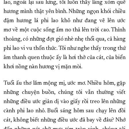
lao, ngoái lại sau lưng, tôi luôn thấy làng xóm quê
hương mình thật yên bình. Những ngọn khói chiều
đậm hương lá phi lao khô như đang vẽ lên ước
mơ về một cuộc sống ấm no thả lên trời cao. Thỉnh
thoảng, có những đợt gió nhè nhẹ thổi qua, cả hàng
phi lao vi vu thổn thức. Tôi như nghe thấy trong thứ
âm thanh quen thuộc ấy là hơi thở của cát, của biển
khơi nồng nàn hương vị mặn mòi.
Tuổi ấu thơ lắm mộng mị, ước mơ. Nhiều hôm, gặp
những chuyện buồn, chúng tôi vẫn thường viết
những điều ước giản dị vào giấy rồi treo lên những
cành phi lao nhỏ. Buổi sáng hôm sau chạy lên đồi
cát, không biết những điều ước đã bay về đâu? Nhớ