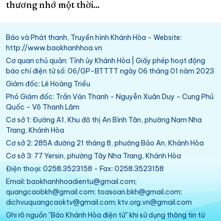
thương nhớ một thời…
Báo và Phát thanh, Truyền hình Khánh Hòa - Website:
http://www.baokhanhhoa.vn
Cơ quan chủ quản: Tỉnh ủy Khánh Hòa | Giấy phép hoạt động
báo chí điện tử số: 06/GP-BTTTT ngày 06 tháng 01 năm 2023
Giám đốc: Lê Hoàng Triều
Phó Giám đốc: Trần Văn Thanh - Nguyễn Xuân Duy - Cung Phú
Quốc - Võ Thanh Lâm
Cơ sở 1: Đường A1, Khu đô thị An Bình Tân, phường Nam Nha
Trang, Khánh Hòa
Cơ sở 2: 285A đường 21 tháng 8, phường Bảo An, Khánh Hòa
Cơ sở 3: 77 Yersin, phường Tây Nha Trang, Khánh Hòa
Điện thoại: 0258.3523158 - Fax: 0258.3523158
Email: baokhanhhoadientu@gmail.com;
quangcaobkh@gmail.com; toasoan.bkh@gmail.com;
dichvuquangcaoktv@gmail.com; ktv.org.vn@gmail.com
Ghi rõ nguồn "Báo Khánh Hòa điện tử" khi sử dụng thông tin từ