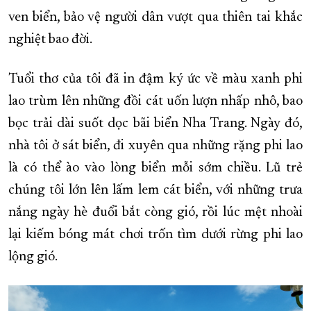
ven biển, bảo vệ người dân vượt qua thiên tai khắc
XÂY DỰNG KHÁNH HÒA TRỞ THÀNH THÀNH PHỐ TRỰC THUỘC 
nghiệt bao đời.
ĐẠI HỘI ĐẢNG CÁC CẤP
TRANG CHỦ
VỀ BÁO KHÁNH HÒA
Tuổi thơ của tôi đã in đậm ký ức về màu xanh phi
lao trùm lên những đồi cát uốn lượn nhấp nhô, bao
bọc trải dài suốt dọc bãi biển Nha Trang. Ngày đó,
nhà tôi ở sát biển, đi xuyên qua những rặng phi lao
là có thể ào vào lòng biển mỗi sớm chiều. Lũ trẻ
chúng tôi lớn lên lấm lem cát biển, với những trưa
nắng ngày hè đuổi bắt còng gió, rồi lúc mệt nhoài
lại kiếm bóng mát chơi trốn tìm dưới rừng phi lao
lộng gió.