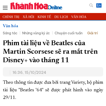
En
CHÍNH TRỊ
XÃ HỘI
KINH TẾ
DU LỊCH
VĂN HÓA
THỂ THAO
ĐỜI SỐNG
TIN ĐỊA PHƯƠNG
Văn hóa
Sáng tác
Những vùng ký ức
Chuyện cuối tuần
Giải trí
KHOA HỌC - CÔNG NGHỆ
PHÁP LUẬT
BẠN ĐỌC
PHÓNG SỰ
THẾ GIỚI
MULTIMEDIA
VIDEO
ĐỌC BÁO ONLINE
Phim tài liệu về Beatles của
PODCAST
THÔNG TIN - QUẢNG CÁO
Martin Scorsese sẽ ra mắt trên
QUY HOẠCH TỈNH KHÁNH HÒA
Disney+ vào tháng 11
TRƯỜNG SA BIỂN ĐẢO QUÊ HƯƠNG
16:36, 15/10/2024
CHUNG TAY CẢI CÁCH HÀNH CHÍNH
XÂY DỰNG NÔNG THÔN MỚI
LỊCH CẮT ĐIỆN
Theo thông tin được đưa bởi trang Variety, bộ phim
TÀU - XE - MÁY BAY
tài liệu "Beatles ’64" sẽ được phát hành vào ngày
29/11.
KỶ NIỆM 370 NĂM XÂY DỰNG VÀ PHÁT TRIỂN TỈNH KHÁNH HÒA
KHOẢNH KHẮC ĐẸP XỨ TRẦM