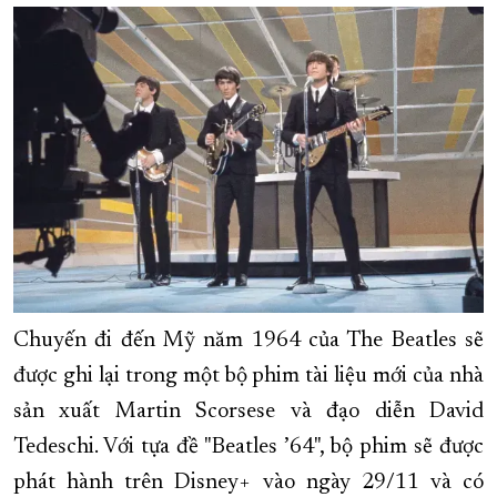
XÂY DỰNG KHÁNH HÒA TRỞ THÀNH THÀNH PHỐ TRỰC THUỘC 
ĐẠI HỘI ĐẢNG CÁC CẤP
TRANG CHỦ
VỀ BÁO KHÁNH HÒA
Chuyến đi đến Mỹ năm 1964 của The Beatles sẽ
được ghi lại trong một bộ phim tài liệu mới của nhà
sản xuất Martin Scorsese và đạo diễn David
Tedeschi. Với tựa đề "Beatles ’64", bộ phim sẽ được
phát hành trên Disney+ vào ngày 29/11 và có