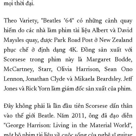
mọi thời đại.
Theo Variety, "Beatles ’64" có những cảnh quay
hiếm do các nhà làm phim tài liệu Albert và David
Maysles quay, được Park Road Post ở New Zealand
phục chế ở định dạng 4K. Đồng sản xuất với
Scorsese trong phim này là Margaret Bodde,
McCartney, Starr, Olivia Harrison, Sean Ono
Lennon, Jonathan Clyde và Mikaela Beardsley. Jeff
Jones và Rick Yorn làm giám đốc sản xuất của phim.
Đây không phải là lần đầu tiên Scorsese dấn thân
vào thế giới Beatle. Năm 2011, ông đã đạo diễn
"George Harrison: Living in the Material World",
một bộ phim tài liệu về cuộc sống của nghệ sĩ guitar