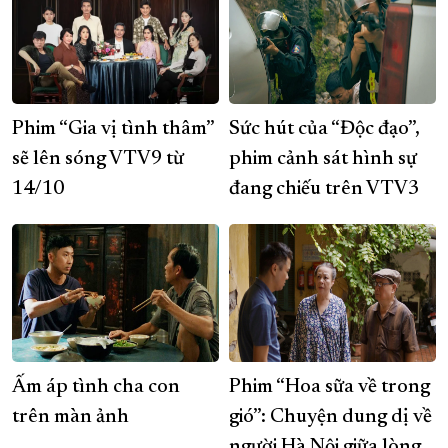
Phim “Gia vị tình thâm”
Sức hút của “Độc đạo”,
sẽ lên sóng VTV9 từ
phim cảnh sát hình sự
14/10
đang chiếu trên VTV3
Ấm áp tình cha con
Phim “Hoa sữa về trong
trên màn ảnh
gió”: Chuyện dung dị về
người Hà Nội giữa lòng