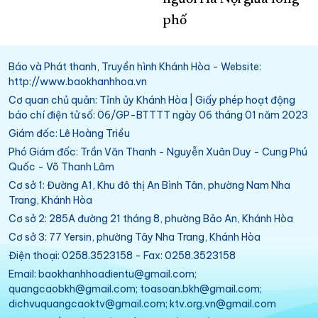
phố
Báo và Phát thanh, Truyền hình Khánh Hòa - Website:
http://www.baokhanhhoa.vn
Cơ quan chủ quản: Tỉnh ủy Khánh Hòa | Giấy phép hoạt động
báo chí điện tử số: 06/GP-BTTTT ngày 06 tháng 01 năm 2023
Giám đốc: Lê Hoàng Triều
Phó Giám đốc: Trần Văn Thanh - Nguyễn Xuân Duy - Cung Phú
Quốc - Võ Thanh Lâm
Cơ sở 1: Đường A1, Khu đô thị An Bình Tân, phường Nam Nha
Trang, Khánh Hòa
Cơ sở 2: 285A đường 21 tháng 8, phường Bảo An, Khánh Hòa
Cơ sở 3: 77 Yersin, phường Tây Nha Trang, Khánh Hòa
Điện thoại: 0258.3523158 - Fax: 0258.3523158
Email: baokhanhhoadientu@gmail.com;
quangcaobkh@gmail.com; toasoan.bkh@gmail.com;
dichvuquangcaoktv@gmail.com; ktv.org.vn@gmail.com