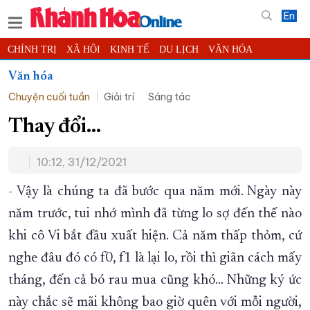
En
CHÍNH TRỊ
XÃ HỘI
KINH TẾ
DU LỊCH
VĂN HÓA
THỂ THAO
ĐỜI SỐNG
TIN ĐỊA PHƯƠNG
Văn hóa
Chuyện cuối tuần
Giải trí
Sáng tác
KHOA HỌC - CÔNG NGHỆ
PHÁP LUẬT
BẠN ĐỌC
PHÓNG SỰ
THẾ GIỚI
MULTIMEDIA
VIDEO
ĐỌC BÁO ONLINE
Thay đổi…
PODCAST
THÔNG TIN - QUẢNG CÁO
10:12, 31/12/2021
QUY HOẠCH TỈNH KHÁNH HÒA
- Vậy là chúng ta đã bước qua năm mới. Ngày này
TRƯỜNG SA BIỂN ĐẢO QUÊ HƯƠNG
năm trước, tui nhớ mình đã từng lo sợ đến thế nào
CHUNG TAY CẢI CÁCH HÀNH CHÍNH
khi cô Vi bắt đầu xuất hiện. Cả năm thấp thỏm, cứ
XÂY DỰNG NÔNG THÔN MỚI
LỊCH CẮT ĐIỆN
nghe đâu đó có f0, f1 là lại lo, rồi thì giãn cách mấy
TÀU - XE - MÁY BAY
tháng, đến cả bó rau mua cũng khó… Những ký ức
KỶ NIỆM 370 NĂM XÂY DỰNG VÀ PHÁT TRIỂN TỈNH KHÁNH HÒA
này chắc sẽ mãi không bao giờ quên với mỗi người,
KHOẢNH KHẮC ĐẸP XỨ TRẦM