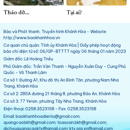
Tháo dỡ...
Tại ai?
Báo và Phát thanh, Truyền hình Khánh Hòa - Website:
http://www.baokhanhhoa.vn
Cơ quan chủ quản: Tỉnh ủy Khánh Hòa | Giấy phép hoạt động
báo chí điện tử số: 06/GP-BTTTT ngày 06 tháng 01 năm 2023
Giám đốc: Lê Hoàng Triều
Phó Giám đốc: Trần Văn Thanh - Nguyễn Xuân Duy - Cung Phú
Quốc - Võ Thanh Lâm
Cơ sở 1: Đường A1, Khu đô thị An Bình Tân, phường Nam Nha
Trang, Khánh Hòa
Cơ sở 2: 285A đường 21 tháng 8, phường Bảo An, Khánh Hòa
Cơ sở 3: 77 Yersin, phường Tây Nha Trang, Khánh Hòa
Điện thoại: 0258.3523158 - Fax: 0258.3523158
Email: baokhanhhoadientu@gmail.com;
quangcaobkh@gmail.com; toasoan.bkh@gmail.com;
dichvuquangcaoktv@gmail.com; ktv.org.vn@gmail.com