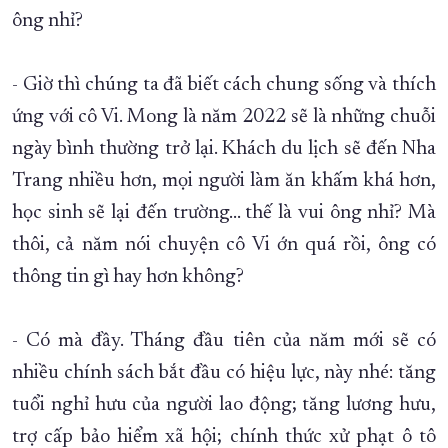
ông nhỉ?
XÂY DỰNG KHÁNH HÒA TRỞ THÀNH THÀNH PHỐ TRỰC THUỘC 
ĐẠI HỘI ĐẢNG CÁC CẤP
TRANG CHỦ
VỀ BÁO KHÁNH HÒA
- Giờ thì chúng ta đã biết cách chung sống và thích
ứng với cô Vi. Mong là năm 2022 sẽ là những chuỗi
ngày bình thường trở lại. Khách du lịch sẽ đến Nha
Trang nhiều hơn, mọi người làm ăn khấm khá hơn,
học sinh sẽ lại đến trường… thế là vui ông nhỉ? Mà
thôi, cả năm nói chuyện cô Vi ớn quá rồi, ông có
thông tin gì hay hơn không?
- Có mà đầy. Tháng đầu tiên của năm mới sẽ có
nhiều chính sách bắt đầu có hiệu lực, này nhé: tăng
tuổi nghỉ hưu của người lao động; tăng lương hưu,
trợ cấp bảo hiểm xã hội; chính thức xử phạt ô tô