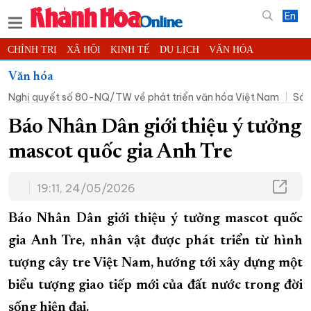
En
CHÍNH TRỊ
XÃ HỘI
KINH TẾ
DU LỊCH
VĂN HÓA
THỂ THAO
ĐỜI SỐNG
TIN ĐỊA PHƯƠNG
Văn hóa
Nghị quyết số 80-NQ/TW về phát triển văn hóa Việt Nam
Sán
KHOA HỌC - CÔNG NGHỆ
PHÁP LUẬT
BẠN ĐỌC
PHÓNG SỰ
THẾ GIỚI
MULTIMEDIA
VIDEO
ĐỌC BÁO ONLINE
Báo Nhân Dân giới thiệu ý tưởng
PODCAST
THÔNG TIN - QUẢNG CÁO
mascot quốc gia Anh Tre
QUY HOẠCH TỈNH KHÁNH HÒA
19:11, 24/05/2026
TRƯỜNG SA BIỂN ĐẢO QUÊ HƯƠNG
CHUNG TAY CẢI CÁCH HÀNH CHÍNH
Báo Nhân Dân giới thiệu ý tưởng mascot quốc
XÂY DỰNG NÔNG THÔN MỚI
LỊCH CẮT ĐIỆN
gia Anh Tre, nhân vật được phát triển từ hình
tượng cây tre Việt Nam, hướng tới xây dựng một
TÀU - XE - MÁY BAY
biểu tượng giao tiếp mới của đất nước trong đời
KỶ NIỆM 370 NĂM XÂY DỰNG VÀ PHÁT TRIỂN TỈNH KHÁNH HÒA
sống hiện đại.
KHOẢNH KHẮC ĐẸP XỨ TRẦM