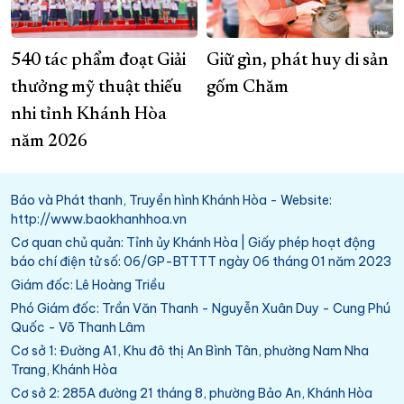
540 tác phẩm đoạt Giải
Giữ gìn, phát huy di sản
thưởng mỹ thuật thiếu
gốm Chăm
nhi tỉnh Khánh Hòa
năm 2026
Báo và Phát thanh, Truyền hình Khánh Hòa - Website:
http://www.baokhanhhoa.vn
Cơ quan chủ quản: Tỉnh ủy Khánh Hòa | Giấy phép hoạt động
báo chí điện tử số: 06/GP-BTTTT ngày 06 tháng 01 năm 2023
Giám đốc: Lê Hoàng Triều
Phó Giám đốc: Trần Văn Thanh - Nguyễn Xuân Duy - Cung Phú
Quốc - Võ Thanh Lâm
Cơ sở 1: Đường A1, Khu đô thị An Bình Tân, phường Nam Nha
Trang, Khánh Hòa
Cơ sở 2: 285A đường 21 tháng 8, phường Bảo An, Khánh Hòa