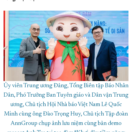
XÂY DỰNG KHÁNH HÒA TRỞ THÀNH THÀNH PHỐ TRỰC THUỘC 
ĐẠI HỘI ĐẢNG CÁC CẤP
TRANG CHỦ
VỀ BÁO KHÁNH HÒA
Ủy viên Trung ương Đảng, Tổng Biên tập Báo Nhân
Dân, Phó Trưởng Ban Tuyên giáo và Dân vận Trung
ương, Chủ tịch Hội Nhà báo Việt Nam Lê Quốc
Minh cùng ông Đào Trọng Huy, Chủ tịch Tập đoàn
AnnGroup chụp ảnh lưu niệm cùng bản demo