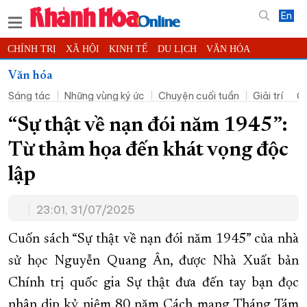
En
CHÍNH TRỊ
XÃ HỘI
KINH TẾ
DU LỊCH
VĂN HÓA
THỂ THAO
ĐỜI SỐNG
TIN ĐỊA PHƯƠNG
Văn hóa
Sáng tác
Những vùng ký ức
Chuyện cuối tuần
Giải trí
Cu
KHOA HỌC - CÔNG NGHỆ
PHÁP LUẬT
BẠN ĐỌC
PHÓNG SỰ
THẾ GIỚI
MULTIMEDIA
VIDEO
ĐỌC BÁO ONLINE
“Sự thật về nạn đói năm 1945”:
PODCAST
THÔNG TIN - QUẢNG CÁO
Từ thảm họa đến khát vọng độc
QUY HOẠCH TỈNH KHÁNH HÒA
lập
TRƯỜNG SA BIỂN ĐẢO QUÊ HƯƠNG
23:01, 31/07/2025
CHUNG TAY CẢI CÁCH HÀNH CHÍNH
XÂY DỰNG NÔNG THÔN MỚI
LỊCH CẮT ĐIỆN
Cuốn sách “Sự thật về nạn đói năm 1945” của nhà
TÀU - XE - MÁY BAY
sử học Nguyễn Quang Ân, được Nhà Xuất bản
Chính trị quốc gia Sự thật đưa đến tay bạn đọc
KỶ NIỆM 370 NĂM XÂY DỰNG VÀ PHÁT TRIỂN TỈNH KHÁNH HÒA
nhân dịp kỷ niệm 80 năm Cách mạng Tháng Tám
KHOẢNH KHẮC ĐẸP XỨ TRẦM