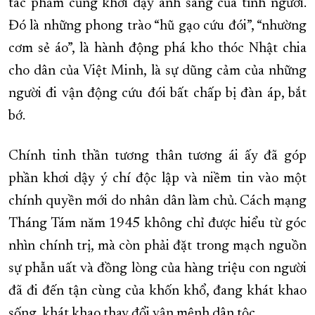
tác phẩm cũng khơi dậy ánh sáng của tình người.
Đó là những phong trào “hũ gạo cứu đói”, “nhường
cơm sẻ áo”, là hành động phá kho thóc Nhật chia
cho dân của Việt Minh, là sự dũng cảm của những
người đi vận động cứu đói bất chấp bị đàn áp, bắt
bớ.
Chính tinh thần tương thân tương ái ấy đã góp
phần khơi dậy ý chí độc lập và niềm tin vào một
chính quyền mới do nhân dân làm chủ. Cách mạng
Tháng Tám năm 1945 không chỉ được hiểu từ góc
nhìn chính trị, mà còn phải đặt trong mạch nguồn
sự phẫn uất và đồng lòng của hàng triệu con người
đã đi đến tận cùng của khốn khổ, đang khát khao
sống, khát khao thay đổi vận mệnh dân tộc.