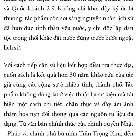
và Quốc khánh 2-9. Không chỉ khơi dậy ký ức bi
XÂY DỰNG KHÁNH HÒA TRỞ THÀNH THÀNH PHỐ TRỰC THUỘC 
thương, tác phẩm còn soi sáng nguyên nhân lịch sử
ĐẠI HỘI ĐẢNG CÁC CẤP
TRANG CHỦ
VỀ BÁO KHÁNH HÒA
đã hun đúc tinh thần yêu nước, ý chí độc lập dân
tộc trong thời khắc đất nước đứng trước bước ngoặt
lịch sử.
Với cách tiếp cận sử liệu kết hợp điều tra thực địa,
cuốn sách là kết quả hơn 30 năm khảo cứu của tác
giả cùng các cộng sự ở nhiều tỉnh, thành phố. Tác
phẩm không dừng lại ở việc thuật lại sự kiện mà tái
hiện một cách chi tiết, chân thực và đầy ám ảnh
thảm họa nạn đói thông qua các nguồn tư liệu đa
dạng: Từ văn bản chính thức của chính quyền Nhật
- Pháp và chính phủ bù nhìn Trần Trọng Kim, đến