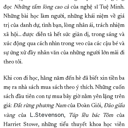
đọc
Những tấm lòng cao cả
của nghệ sĩ Tuệ Minh.
Những bài học làm người, những khái niệm về giá
trị của danh dự, tình bạn, lòng nhân ái, trách nhiệm
xã hội… được diễn tả hết sức giản dị, trong sáng và
xúc động qua cách nhìn trong veo của các cậu bé và
sự ứng xử đầy nhân văn của những người lớn mãi đi
theo tôi.
Khi con đi học, hằng năm đến hè đã biết xin tiền ba
mẹ ra nhà sách mua sách theo ý thích. Những cuốn
sách đầu tiên con tự mua bây giờ nằm yên lặng trên
giá:
Đất rừng phương Nam
của Đoàn Giỏi,
Đảo giấu
L.Stevenson
vàng
của
,
Túp lều bác Tôm
của
Harriet Stowe, những tiểu thuyết khoa học viễn