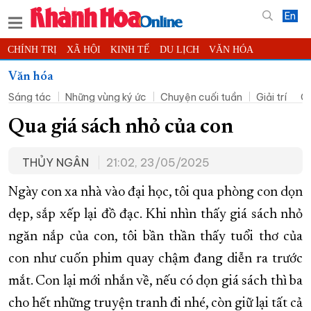
En
CHÍNH TRỊ
XÃ HỘI
KINH TẾ
DU LỊCH
VĂN HÓA
THỂ THAO
ĐỜI SỐNG
TIN ĐỊA PHƯƠNG
Văn hóa
Sáng tác
Những vùng ký ức
Chuyện cuối tuần
Giải trí
Cu
KHOA HỌC - CÔNG NGHỆ
PHÁP LUẬT
BẠN ĐỌC
PHÓNG SỰ
THẾ GIỚI
MULTIMEDIA
VIDEO
ĐỌC BÁO ONLINE
Qua giá sách nhỏ của con
PODCAST
THÔNG TIN - QUẢNG CÁO
THỦY NGÂN
21:02, 23/05/2025
QUY HOẠCH TỈNH KHÁNH HÒA
Ngày con xa nhà vào đại học, tôi qua phòng con dọn
TRƯỜNG SA BIỂN ĐẢO QUÊ HƯƠNG
dẹp, sắp xếp lại đồ đạc. Khi nhìn thấy giá sách nhỏ
CHUNG TAY CẢI CÁCH HÀNH CHÍNH
ngăn nắp của con, tôi bần thần thấy tuổi thơ của
XÂY DỰNG NÔNG THÔN MỚI
LỊCH CẮT ĐIỆN
con như cuốn phim quay chậm đang diễn ra trước
TÀU - XE - MÁY BAY
mắt. Con lại mới nhắn về, nếu có dọn giá sách thì ba
KỶ NIỆM 370 NĂM XÂY DỰNG VÀ PHÁT TRIỂN TỈNH KHÁNH HÒA
cho hết những truyện tranh đi nhé, còn giữ lại tất cả
KHOẢNH KHẮC ĐẸP XỨ TRẦM