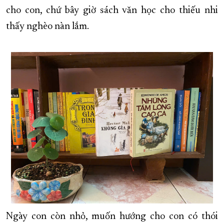
cho con, chứ bây giờ sách văn học cho thiếu nhi
XÂY DỰNG KHÁNH HÒA TRỞ THÀNH THÀNH PHỐ TRỰC THUỘC 
thấy nghèo nàn lắm.
ĐẠI HỘI ĐẢNG CÁC CẤP
TRANG CHỦ
VỀ BÁO KHÁNH HÒA
Ngày con còn nhỏ, muốn hướng cho con có thói