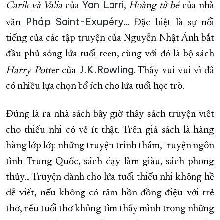
Yan Larri
Carik và Valia
của
,
Hoàng tử bé
của nhà
Pháp Saint-Exupéry
văn
... Đặc biệt là sự nổi
tiếng của các tập truyện của Nguyễn Nhật Ánh bắt
đầu phủ sóng lứa tuổi teen, cùng với đó là bộ sách
J.K.Rowling
Harry Potter
của
. Thấy vui vui vì đã
có nhiều lựa chọn bổ ích cho lứa tuổi học trò.
Đúng là ra nhà sách bây giờ thấy sách truyện viết
cho thiếu nhi có vẻ ít thật. Trên giá sách là hàng
hàng lớp lớp những truyện trinh thám, truyện ngôn
tình Trung Quốc, sách dạy làm giàu, sách phong
thủy… Truyện dành cho lứa tuổi thiếu nhi không hề
dễ viết, nếu không có tâm hồn đồng điệu với trẻ
thơ, nếu tuổi thơ không tìm thấy mình trong những