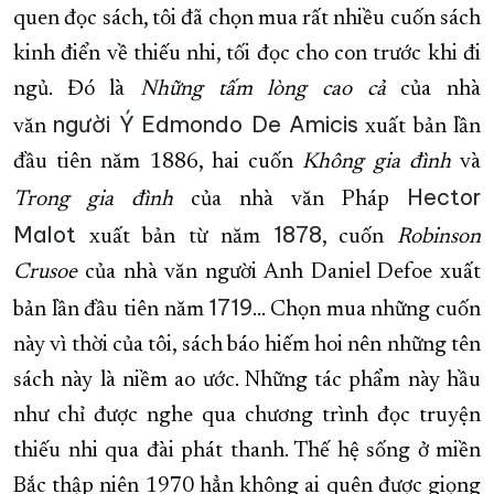
quen đọc sách, tôi đã chọn mua rất nhiều cuốn sách
kinh điển về thiếu nhi, tối đọc cho con trước khi đi
ngủ. Đó là
Những tấm lòng cao cả
của nhà
người Ý
Edmondo De Amicis
văn
xuất bản lần
đầu tiên năm 1886, hai cuốn
Không gia đình
và
Hector
Trong gia đình
của nhà văn Pháp
Malot
1878
xuất bản từ năm
, cuốn
Robinson
Crusoe
của nhà văn người Anh Daniel Defoe xuất
1719
bản lần đầu tiên năm
… Chọn mua những cuốn
này vì thời của tôi, sách báo hiếm hoi nên những tên
sách này là niềm ao ước. Những tác phẩm này hầu
như chỉ được nghe qua chương trình đọc truyện
thiếu nhi qua đài phát thanh. Thế hệ sống ở miền
Bắc thập niên 1970 hẳn không ai quên được giọng