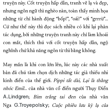
truyện này. Cốt truyện hấp dẫn, tranh vẽ lạ và đẹp,
nhưng ngôn ngữ thì nghèo nàn, toàn thấy minh họa
những từ chỉ hành động “bốp!”, “oái!” với “grrrừ”…
Cứ như thế này thì đọc sách nhiều có khi lại phản
tác dụng, bởi những truyện tranh này chỉ làm khoái
con mắt, thích thú với cốt truyện hấp dẫn, ngộ
nghĩnh chứ khả năng ngôn từ thì bằng không.
May mắn là khi con lớn lên, lúc này các nhà xuất
bản đã chú tâm chọn dịch những tác giả thiếu nhi
kinh điển của thế giới.
Pippi tất dài, Lại là thằng
nhóc Emil
… của nhà văn cổ điển người Thụy Điển
A.Lindgren
;
Bim trắng tai đen
của nhà văn
G.Troyepolsky
Nga
;
Cuộc phiêu lưu kỳ lạ của