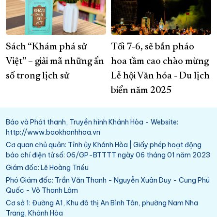
Sách “Khám phá sử
Tối 7-6, sẽ bắn pháo
Việt” – giải mã những ẩn
hoa tầm cao chào mừng
số trong lịch sử
Lễ hội Văn hóa - Du lịch
biển năm 2025
Báo và Phát thanh, Truyền hình Khánh Hòa - Website:
http://www.baokhanhhoa.vn
Cơ quan chủ quản: Tỉnh ủy Khánh Hòa | Giấy phép hoạt động
báo chí điện tử số: 06/GP-BTTTT ngày 06 tháng 01 năm 2023
Giám đốc: Lê Hoàng Triều
Phó Giám đốc: Trần Văn Thanh - Nguyễn Xuân Duy - Cung Phú
Quốc - Võ Thanh Lâm
Cơ sở 1: Đường A1, Khu đô thị An Bình Tân, phường Nam Nha
Trang, Khánh Hòa