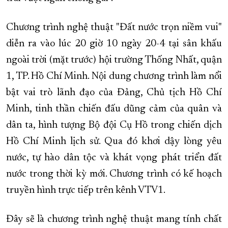
XÂY DỰNG KHÁNH HÒA TRỞ THÀNH THÀNH PHỐ TRỰC THUỘC 
Chương trình nghệ thuật "Đất nước trọn niềm vui"
ĐẠI HỘI ĐẢNG CÁC CẤP
TRANG CHỦ
VỀ BÁO KHÁNH HÒA
diễn ra vào lúc 20 giờ 10 ngày 20-4 tại sân khấu
ngoài trời (mặt trước) hội trường Thống Nhất, quận
1, TP. Hồ Chí Minh. Nội dung chương trình làm nổi
bật vai trò lãnh đạo của Đảng, Chủ tịch Hồ Chí
Minh, tinh thần chiến đấu dũng cảm của quân và
dân ta, hình tượng Bộ đội Cụ Hồ trong chiến dịch
Hồ Chí Minh lịch sử. Qua đó khơi dậy lòng yêu
nước, tự hào dân tộc và khát vọng phát triển đất
nước trong thời kỳ mới. Chương trình có kế hoạch
truyền hình trực tiếp trên kênh VTV1.
Đây sẽ là chương trình nghệ thuật mang tính chất