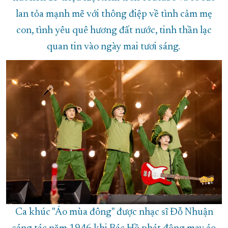
lan tỏa mạnh mẽ với thông điệp về tình cảm mẹ
con, tình yêu quê hương đất nước, tinh thần lạc
quan tin vào ngày mai tươi sáng.
Ca khúc "Áo mùa đông" được nhạc sĩ Đỗ Nhuận