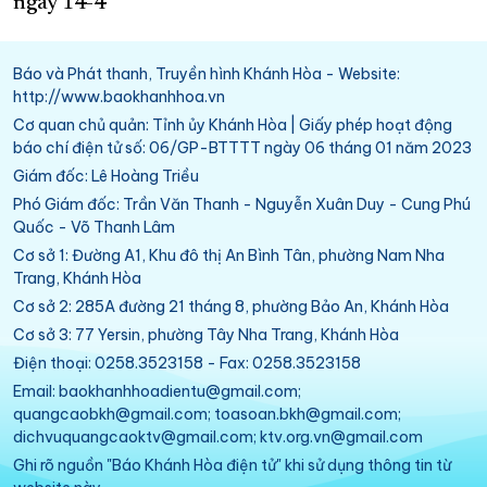
ngày 14-4
Báo và Phát thanh, Truyền hình Khánh Hòa - Website:
http://www.baokhanhhoa.vn
Cơ quan chủ quản: Tỉnh ủy Khánh Hòa | Giấy phép hoạt động
báo chí điện tử số: 06/GP-BTTTT ngày 06 tháng 01 năm 2023
Giám đốc: Lê Hoàng Triều
Phó Giám đốc: Trần Văn Thanh - Nguyễn Xuân Duy - Cung Phú
Quốc - Võ Thanh Lâm
Cơ sở 1: Đường A1, Khu đô thị An Bình Tân, phường Nam Nha
Trang, Khánh Hòa
Cơ sở 2: 285A đường 21 tháng 8, phường Bảo An, Khánh Hòa
Cơ sở 3: 77 Yersin, phường Tây Nha Trang, Khánh Hòa
Điện thoại: 0258.3523158 - Fax: 0258.3523158
Email: baokhanhhoadientu@gmail.com;
quangcaobkh@gmail.com; toasoan.bkh@gmail.com;
dichvuquangcaoktv@gmail.com; ktv.org.vn@gmail.com
Ghi rõ nguồn "Báo Khánh Hòa điện tử" khi sử dụng thông tin từ