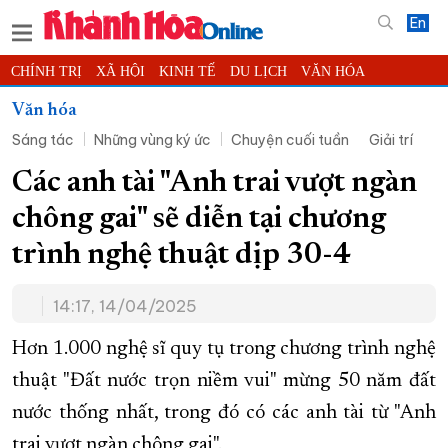
En
CHÍNH TRỊ
XÃ HỘI
KINH TẾ
DU LỊCH
VĂN HÓA
THỂ THAO
ĐỜI SỐNG
TIN ĐỊA PHƯƠNG
Văn hóa
Sáng tác
Những vùng ký ức
Chuyện cuối tuần
Giải trí
KHOA HỌC - CÔNG NGHỆ
PHÁP LUẬT
BẠN ĐỌC
PHÓNG SỰ
THẾ GIỚI
MULTIMEDIA
VIDEO
ĐỌC BÁO ONLINE
Các anh tài "Anh trai vượt ngàn
PODCAST
THÔNG TIN - QUẢNG CÁO
chông gai" sẽ diễn tại chương
QUY HOẠCH TỈNH KHÁNH HÒA
trình nghệ thuật dịp 30-4
TRƯỜNG SA BIỂN ĐẢO QUÊ HƯƠNG
14:17, 14/04/2025
CHUNG TAY CẢI CÁCH HÀNH CHÍNH
XÂY DỰNG NÔNG THÔN MỚI
LỊCH CẮT ĐIỆN
Hơn 1.000 nghệ sĩ quy tụ trong chương trình nghệ
TÀU - XE - MÁY BAY
thuật "Đất nước trọn niềm vui" mừng 50 năm đất
nước thống nhất, trong đó có các anh tài từ "Anh
KỶ NIỆM 370 NĂM XÂY DỰNG VÀ PHÁT TRIỂN TỈNH KHÁNH HÒA
trai vượt ngàn chông gai".
KHOẢNH KHẮC ĐẸP XỨ TRẦM