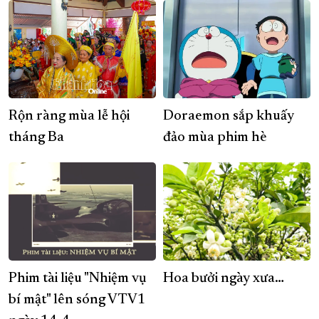
Rộn ràng mùa lễ hội
Doraemon sắp khuấy
tháng Ba
đảo mùa phim hè
Phim tài liệu "Nhiệm vụ
Hoa bưởi ngày xưa…
bí mật" lên sóng VTV1