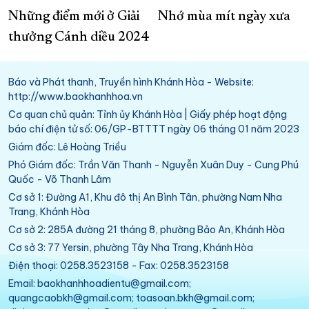
Những điểm mới ở Giải
Nhớ mùa mít ngày xưa
thưởng Cánh diều 2024
Báo và Phát thanh, Truyền hình Khánh Hòa - Website:
http://www.baokhanhhoa.vn
Cơ quan chủ quản: Tỉnh ủy Khánh Hòa | Giấy phép hoạt động
báo chí điện tử số: 06/GP-BTTTT ngày 06 tháng 01 năm 2023
Giám đốc: Lê Hoàng Triều
Phó Giám đốc: Trần Văn Thanh - Nguyễn Xuân Duy - Cung Phú
Quốc - Võ Thanh Lâm
Cơ sở 1: Đường A1, Khu đô thị An Bình Tân, phường Nam Nha
Trang, Khánh Hòa
Cơ sở 2: 285A đường 21 tháng 8, phường Bảo An, Khánh Hòa
Cơ sở 3: 77 Yersin, phường Tây Nha Trang, Khánh Hòa
Điện thoại: 0258.3523158 - Fax: 0258.3523158
Email: baokhanhhoadientu@gmail.com;
quangcaobkh@gmail.com; toasoan.bkh@gmail.com;