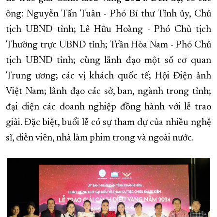
ông: Nguyễn Tấn Tuân - Phó Bí thư Tỉnh ủy, Chủ
XÂY DỰNG KHÁNH HÒA TRỞ THÀNH THÀNH PHỐ TRỰC THUỘC 
tịch UBND tỉnh; Lê Hữu Hoàng - Phó Chủ tịch
ĐẠI HỘI ĐẢNG CÁC CẤP
TRANG CHỦ
VỀ BÁO KHÁNH HÒA
Thường trực UBND tỉnh; Trần Hòa Nam - Phó Chủ
tịch UBND tỉnh; cùng lãnh đạo một số cơ quan
Trung ương; các vị khách quốc tế; Hội Điện ảnh
Việt Nam; lãnh đạo các sở, ban, ngành trong tỉnh;
đại diện các doanh nghiệp đồng hành với lễ trao
giải. Đặc biệt, buổi lễ có sự tham dự của nhiều nghệ
sĩ, diễn viên, nhà làm phim trong và ngoài nước.