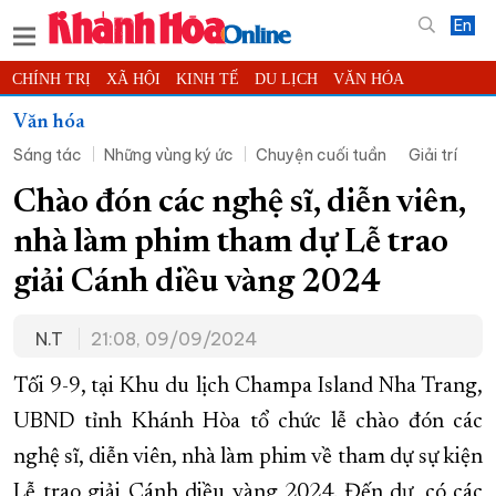
En
CHÍNH TRỊ
XÃ HỘI
KINH TẾ
DU LỊCH
VĂN HÓA
THỂ THAO
ĐỜI SỐNG
TIN ĐỊA PHƯƠNG
Văn hóa
Sáng tác
Những vùng ký ức
Chuyện cuối tuần
Giải trí
KHOA HỌC - CÔNG NGHỆ
PHÁP LUẬT
BẠN ĐỌC
PHÓNG SỰ
THẾ GIỚI
MULTIMEDIA
VIDEO
ĐỌC BÁO ONLINE
Chào đón các nghệ sĩ, diễn viên,
PODCAST
THÔNG TIN - QUẢNG CÁO
nhà làm phim tham dự Lễ trao
QUY HOẠCH TỈNH KHÁNH HÒA
giải Cánh diều vàng 2024
TRƯỜNG SA BIỂN ĐẢO QUÊ HƯƠNG
N.T
21:08, 09/09/2024
CHUNG TAY CẢI CÁCH HÀNH CHÍNH
XÂY DỰNG NÔNG THÔN MỚI
LỊCH CẮT ĐIỆN
Tối 9-9, tại Khu du lịch Champa Island Nha Trang,
TÀU - XE - MÁY BAY
UBND tỉnh Khánh Hòa tổ chức lễ chào đón các
nghệ sĩ, diễn viên, nhà làm phim về tham dự sự kiện
KỶ NIỆM 370 NĂM XÂY DỰNG VÀ PHÁT TRIỂN TỈNH KHÁNH HÒA
Lễ trao giải Cánh diều vàng 2024. Đến dự, có các
KHOẢNH KHẮC ĐẸP XỨ TRẦM