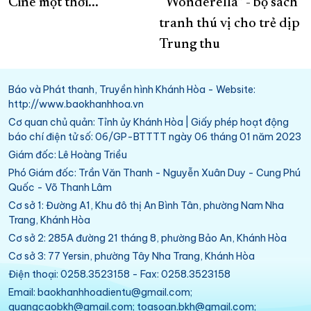
Cine một thời...
“Wonderella” - bộ sách
tranh thú vị cho trẻ dịp
Trung thu
Báo và Phát thanh, Truyền hình Khánh Hòa - Website:
http://www.baokhanhhoa.vn
Cơ quan chủ quản: Tỉnh ủy Khánh Hòa | Giấy phép hoạt động
báo chí điện tử số: 06/GP-BTTTT ngày 06 tháng 01 năm 2023
Giám đốc: Lê Hoàng Triều
Phó Giám đốc: Trần Văn Thanh - Nguyễn Xuân Duy - Cung Phú
Quốc - Võ Thanh Lâm
Cơ sở 1: Đường A1, Khu đô thị An Bình Tân, phường Nam Nha
Trang, Khánh Hòa
Cơ sở 2: 285A đường 21 tháng 8, phường Bảo An, Khánh Hòa
Cơ sở 3: 77 Yersin, phường Tây Nha Trang, Khánh Hòa
Điện thoại: 0258.3523158 - Fax: 0258.3523158
Email: baokhanhhoadientu@gmail.com;
quangcaobkh@gmail.com; toasoan.bkh@gmail.com;