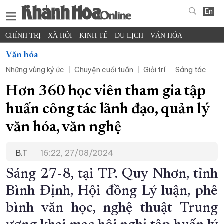
En
CHÍNH TRỊ
XÃ HỘI
KINH TẾ
DU LỊCH
VĂN HÓA
THỂ THAO
ĐỜI SỐNG
TIN ĐỊA PHƯƠNG
Văn hóa
Những vùng ký ức
Chuyện cuối tuần
Giải trí
Sáng tác
KHOA HỌC - CÔNG NGHỆ
PHÁP LUẬT
BẠN ĐỌC
PHÓNG SỰ
THẾ GIỚI
MULTIMEDIA
VIDEO
ĐỌC BÁO ONLINE
Hơn 360 học viên tham gia tập
PODCAST
THÔNG TIN - QUẢNG CÁO
huấn công tác lãnh đạo, quản lý
QUY HOẠCH TỈNH KHÁNH HÒA
văn hóa, văn nghệ
TRƯỜNG SA BIỂN ĐẢO QUÊ HƯƠNG
B.T
16:22, 27/08/2024
CHUNG TAY CẢI CÁCH HÀNH CHÍNH
Sáng 27-8, tại TP. Quy Nhơn, tỉnh
XÂY DỰNG NÔNG THÔN MỚI
LỊCH CẮT ĐIỆN
Bình Định, Hội đồng Lý luận, phê
TÀU - XE - MÁY BAY
bình văn học, nghệ thuật Trung
KỶ NIỆM 370 NĂM XÂY DỰNG VÀ PHÁT TRIỂN TỈNH KHÁNH HÒA
KHOẢNH KHẮC ĐẸP XỨ TRẦM