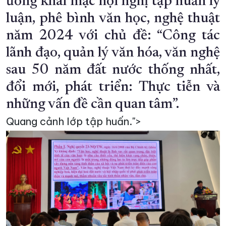
ương khai mạc hội nghị tập huấn lý
luận, phê bình văn học, nghệ thuật
XÂY DỰNG KHÁNH HÒA TRỞ THÀNH THÀNH PHỐ TRỰC THUỘC 
năm 2024 với chủ đề: “Công tác
ĐẠI HỘI ĐẢNG CÁC CẤP
TRANG CHỦ
VỀ BÁO KHÁNH HÒA
lãnh đạo, quản lý văn hóa, văn nghệ
sau 50 năm đất nước thống nhất,
đổi mới, phát triển: Thực tiễn và
những vấn đề cần quan tâm”.
Quang cảnh lớp tập huấn.">