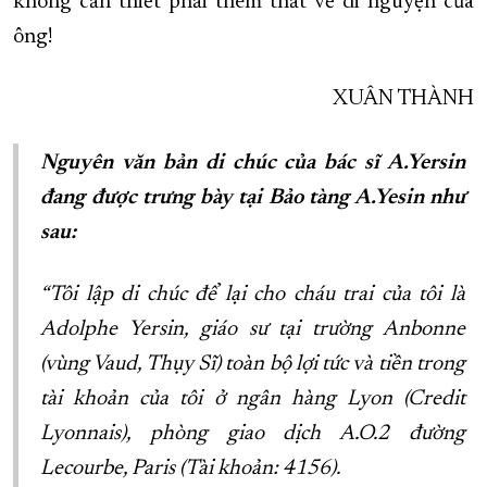
không cần thiết phải thêm thắt về di nguyện của
ông!
XUÂN THÀNH
Nguyên văn bản di chúc của bác sĩ A.Yersin
đang được trưng bày tại Bảo tàng A.Yesin như
sau:
“Tôi lập di chúc để lại cho cháu trai của tôi là
Adolphe Yersin, giáo sư tại trường Anbonne
(vùng Vaud, Thụy Sĩ) toàn bộ lợi tức và tiền trong
tài khoản của tôi ở ngân hàng Lyon (Credit
Lyonnais), phòng giao dịch A.O.2 đường
Lecourbe, Paris (Tài khoản: 4156).