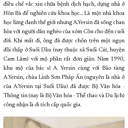
điều chế vắc xin chữa bệnh dịch hạch, dựng nhà ở
Hòn Bà để nghiên cứu khoa học… Là một nhà khoa
học lừng danh thế giới nhưng A.Yersin đã sống chan
hòa với người dân nghèo của xóm Cồn cho đến cuối
đời. Khi mất đi, ông đã được chôn trên một ngọn
đồi thấp ở Suối Dầu (nay thuộc xã Suối Cát, huyện
Cam Lâm) với mộ phần rất đơn giản. Năm 1990,
khu mộ của bác sĩ A. Yersin cùng với Bảo tàng
A.Yersin, chùa Linh Sơn Pháp Ấn (nguyên là nhà ở
của A.Yersin tại Suối Dầu) đã được Bộ Văn hóa -
Thông tin (nay là Bộ Văn hóa - Thể thao và Du lịch)
công nhận là di tích cấp quốc gia.