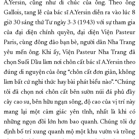
A.Yersin, cũng như di chúc của ông. Theo ông
Gallois, tang lễ của bác sĩ A.Yersin diễn ra vào lúc 8
giờ 30 sáng thứ Tư ngày 3-3 (1943) với sự tham gia
của đại diện chính quyền, đại diện Viện Pasteur
Paris, cùng đông đảo bạn bè, người dân Nha Trang
yêu mến ông. Khi ấy, Viện Pasteur Nha Trang đã
chọn Suối Dầu làm nơi chôn cất bác sĩ A.Yersin theo
đúng di nguyện của ông “chôn cất đơn giản, không
làm bất cứ nghi thức hay bài phát biểu nào”. “Chúng
tôi đã chọn nơi chôn cất bên sườn núi đá phủ đầy
cây cao su, bên hữu ngạn sông, độ cao của vị trí này
mang lại một cảm giác yên tĩnh, nhất là khi có
những ngọn đồi lớn hơn bao quanh. Chúng tôi dự
định bố trí xung quanh mộ một khu vườn và trồng