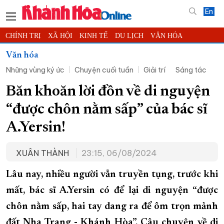
En
CHÍNH TRỊ
XÃ HỘI
KINH TẾ
DU LỊCH
VĂN HÓA
THỂ THAO
ĐỜI SỐNG
TIN ĐỊA PHƯƠNG
Văn hóa
Những vùng ký ức
Chuyện cuối tuần
Giải trí
Sáng tác
KHOA HỌC - CÔNG NGHỆ
PHÁP LUẬT
BẠN ĐỌC
PHÓNG SỰ
THẾ GIỚI
MULTIMEDIA
VIDEO
ĐỌC BÁO ONLINE
Băn khoăn lời đồn về di nguyện
PODCAST
THÔNG TIN - QUẢNG CÁO
“được chôn nằm sấp” của bác sĩ
QUY HOẠCH TỈNH KHÁNH HÒA
A.Yersin!
TRƯỜNG SA BIỂN ĐẢO QUÊ HƯƠNG
XUÂN THÀNH
23:15, 06/08/2024
CHUNG TAY CẢI CÁCH HÀNH CHÍNH
XÂY DỰNG NÔNG THÔN MỚI
LỊCH CẮT ĐIỆN
Lâu nay, nhiều người vẫn truyền tụng, trước khi
TÀU - XE - MÁY BAY
mất, bác sĩ A.Yersin có để lại di nguyện “được
chôn nằm sấp, hai tay dang ra để ôm trọn mảnh
KỶ NIỆM 370 NĂM XÂY DỰNG VÀ PHÁT TRIỂN TỈNH KHÁNH HÒA
đất Nha Trang - Khánh Hòa”. Câu chuyện về di
KHOẢNH KHẮC ĐẸP XỨ TRẦM