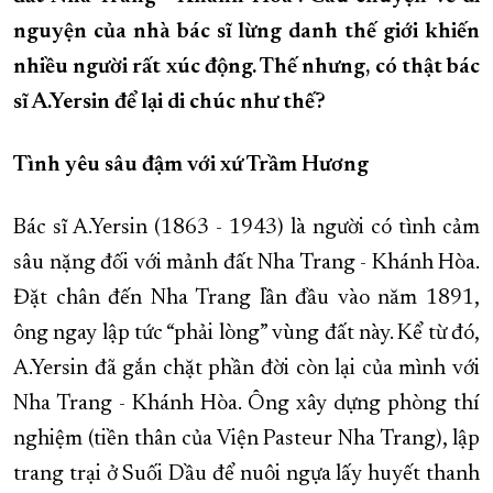
nguyện của nhà bác sĩ lừng danh thế giới khiến
XÂY DỰNG KHÁNH HÒA TRỞ THÀNH THÀNH PHỐ TRỰC THUỘC 
nhiều người rất xúc động. Thế nhưng, có thật bác
ĐẠI HỘI ĐẢNG CÁC CẤP
TRANG CHỦ
VỀ BÁO KHÁNH HÒA
sĩ A.Yersin để lại di chúc như thế?
Tình yêu sâu đậm với xứ Trầm Hương
Bác sĩ A.Yersin (1863 - 1943) là người có tình cảm
sâu nặng đối với mảnh đất Nha Trang - Khánh Hòa.
Đặt chân đến Nha Trang lần đầu vào năm 1891,
ông ngay lập tức “phải lòng” vùng đất này. Kể từ đó,
A.Yersin đã gắn chặt phần đời còn lại của mình với
Nha Trang - Khánh Hòa. Ông xây dựng phòng thí
nghiệm (tiền thân của Viện Pasteur Nha Trang), lập
trang trại ở Suối Dầu để nuôi ngựa lấy huyết thanh