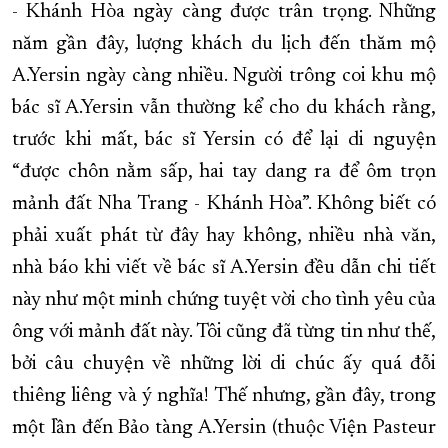
- Khánh Hòa ngày càng được trân trọng. Những
năm gần đây, lượng khách du lịch đến thăm mộ
A.Yersin ngày càng nhiều. Người trông coi khu mộ
bác sĩ A.Yersin vẫn thường kể cho du khách rằng,
trước khi mất, bác sĩ Yersin có để lại di nguyện
“được chôn nằm sấp, hai tay dang ra để ôm trọn
mảnh đất Nha Trang - Khánh Hòa”. Không biết có
phải xuất phát từ đây hay không, nhiều nhà văn,
nhà báo khi viết về bác sĩ A.Yersin đều dẫn chi tiết
này như một minh chứng tuyệt vời cho tình yêu của
ông với mảnh đất này. Tôi cũng đã từng tin như thế,
bởi câu chuyện về những lời di chúc ấy quá đỗi
thiêng liêng và ý nghĩa! Thế nhưng, gần đây, trong
một lần đến Bảo tàng A.Yersin (thuộc Viện Pasteur