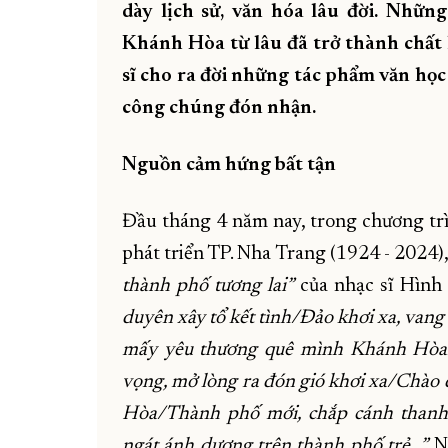
dày lịch sử, văn hóa lâu đời. Những
Khánh Hòa từ lâu đã trở thành chất 
sĩ cho ra đời những tác phẩm văn họ
công chúng đón nhận.
Nguồn cảm hứng bất tận
Đầu tháng 4 năm nay, trong chương tr
phát triển TP. Nha Trang (1924 - 2024)
thành phố tương lai”
của nhạc sĩ Hình P
duyên xây tổ kết tình/Đảo khơi xa, vang 
mấy yêu thương quê mình Khánh Hòa/N
vọng, mở lòng ra đón gió khơi xa/Chào
Hòa/Thành phố mới, chắp cánh thanh 
ngát ánh dương trên thành phố trẻ…”.
N