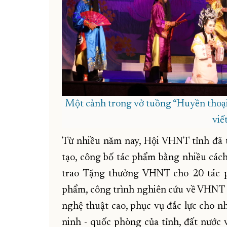
Một cảnh trong vở tuồng “Huyền thoại
viế
Từ nhiều năm nay, Hội VHNT tỉnh đã th
tạo, công bố tác phẩm bằng nhiều cá
trao Tặng thưởng VHNT cho 20 tác p
phẩm, công trình nghiên cứu về VHNT đ
nghệ thuật cao, phục vụ đắc lực cho nh
ninh - quốc phòng của tỉnh, đất nước 