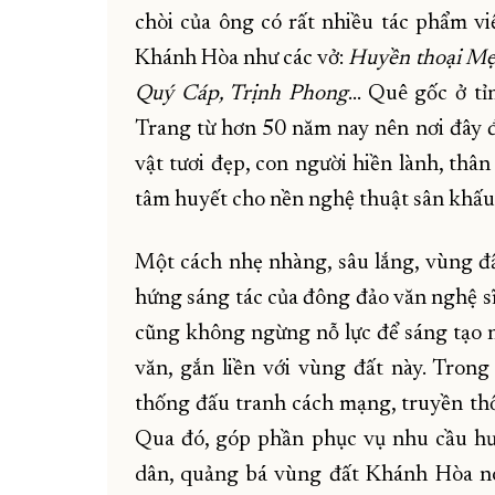
chòi của ông có rất nhiều tác phẩm v
Khánh Hòa như các vở:
Huyền thoại Mẹ 
Quý Cáp, Trịnh Phong
… Quê gốc ở tỉ
Trang từ hơn 50 năm nay nên nơi đây đ
vật tươi đẹp, con người hiền lành, thâ
tâm huyết cho nền nghệ thuật sân khấu 
Một cách nhẹ nhàng, sâu lắng, vùng đ
hứng sáng tác của đông đảo văn nghệ sĩ
cũng không ngừng nỗ lực để sáng tạo
văn, gắn liền với vùng đất này. Trong
thống đấu tranh cách mạng, truyền thố
Qua đó, góp phần phục vụ nhu cầu hư
dân, quảng bá vùng đất Khánh Hòa nó