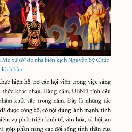
 Mẹ xứ sở” do nhà biên kịch Nguyễn Sỹ Chức
t kịch bản.
ực hiện hỗ trợ các hội viên trong việc sáng
ch thức khác nhau. Hàng năm, UBND tỉnh đều
hẩm xuất sắc trong năm. Đây là những tác
ã được công bố, có nội dung lành mạnh, tính
iệm vụ phát triển kinh tế, văn hóa, xã hội, an
và góp phần nâng cao đời sống tinh thần của