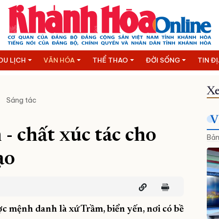
DU LỊCH
VĂN HÓA
THỂ THAO
ĐỜI SỐNG
TIN Đ
Xe
Sáng tác
V
- chất xúc tác cho
Bản
ạo
 mệnh danh là xứ Trầm, biển yến, nơi có bề