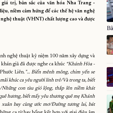
 giá trị, bản sắc của văn hóa Nha Trang -
liệu, niềm cảm hứng để các thế hệ văn nghệ
c nghệ thuật (VHNT) chất lượng cao và được
Bả
ình nghệ thuật kỷ niệm 100 năm xây dựng và
, khán giả đã được nghe ca khúc
“Khánh Hòa -
hước Liên. "...
Biển mênh mông, chim yến se
mãi khúc ca yêu người lính trẻ/Và trong ta, biết
hững con tàu gió lộng, thắp lên niềm khát
 quê hương, biết mấy yêu thương quê mẹ Khánh
xuân bay cùng ước mơ/Đường tương lai, bát
hững ca từ bay bổng kết hợp với giai điệu âm