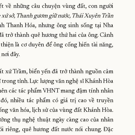
iết về những câu chuyện vùng đất, con người
xứ sở, Thanh gươm giữ nước, Thái Xuyên Trần
nh Thanh Hóa, nhưng ông sinh sống tại Nha
ã trở thành quê hương thứ hai của ông. Cảnh
n thiện là cơ duyên để ông cống hiến tài năng,
nơi đây.
ất xứ Trầm, biển yến đã trở thành nguồn cảm
 trong tỉnh. Lực lượng văn nghệ sĩ Khánh Hòa
 nên các tác phẩm VHNT mang đậm tính nhân
 đó, nhiều tác phẩm có giá trị cao về truyền
ng văn hóa, lịch sử của vùng đất Khánh Hòa.
ởng thụ nghệ thuật ngày càng cao của nhân
i riêng, quê hương đất nước nói chung. Đặc