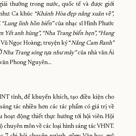
giải thưởng trong nước, quốc tế và được giới
 như: Ca khúc
“Khánh Hòa đẹp nắng xuân về”,
 “Lung linh hồn biển”
của nhạc sĩ Hình Phước
 Yết anh hùng”, “Nha Trang biển hẹn”, “Hang
h Vũ Ngọc Hoàng; truyện ký “
Nắng Cam Ranh”
 Nha Trang sóng tựa như mây”
của nhà văn Ái
 văn Phong Nguyên…
NT tỉnh, để khuyến khích, tạo điều kiện cho
 sáng tác nhiều hơn các tác phẩm có giá trị về
 hoạt động thiết thực hướng tới hội viên. Hội
 độ chuyên môn về các loại hình sáng tác VHNT.
ộc 7 chi hội chuyên ngành, gồm: Văn học, mỹ