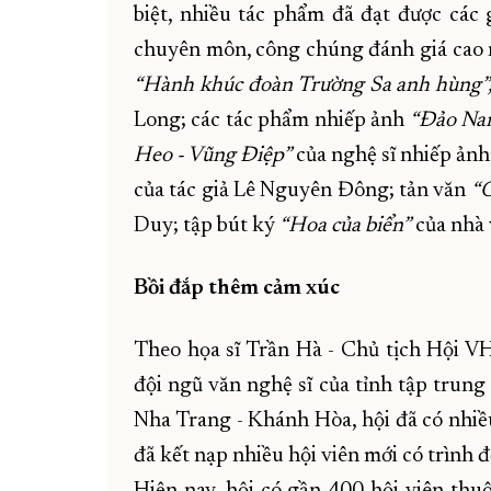
biệt, nhiều tác phẩm đã đạt được các 
chuyên môn, công chúng đánh giá cao
“Hành khúc đoàn Trường Sa anh hùng”,
Long; các tác phẩm nhiếp ảnh
“Đảo Nam
Heo - Vũng Điệp”
của nghệ sĩ nhiếp ản
của tác giả Lê Nguyên Đông; tản văn
“Ở
Duy; tập bút ký
“Hoa của biển”
của nhà
Bồi đắp thêm cảm xúc
Theo họa sĩ Trần Hà - Chủ tịch Hội VH
đội ngũ văn nghệ sĩ của tỉnh tập trung
Nha Trang - Khánh Hòa, hội đã có nhiều
đã kết nạp nhiều hội viên mới có trình
Hiện nay, hội có gần 400 hội viên thu