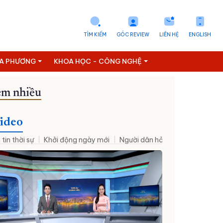
TÌM KIẾM
GÓC REVIEW
LIÊN HỆ
ENGLISH
ỊA PHƯƠNG
KHOA HỌC - CÔNG NGHỆ
m nhiều
ideo
 tin thời sự
Khởi động ngày mới
Người dân hỏi – Cơ quan nhà nư