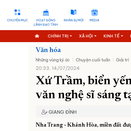
CHUYÊN MỤC
HOẠT ĐỘNG
NHÂN SỰ MỚI
MEDIA
LÃNH ĐẠO TỈNH
CHÍNH TRỊ
XÃ HỘI
KINH TẾ
Văn hóa
Những vùng ký ức
Chuyện cuối tuần
Giải trí
20:33, 14/07/2024
Xứ Trầm, biển yến 
văn nghệ sĩ sáng t
GIANG ĐÌNH
Nha Trang - Khánh Hòa, miền đất được