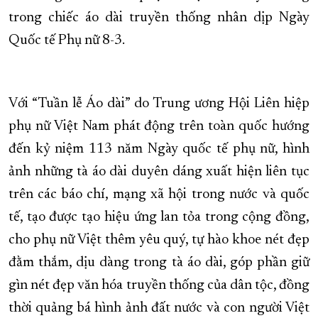
trong chiếc áo dài truyền thống nhân dịp Ngày
XÂY DỰNG KHÁNH HÒA TRỞ THÀNH THÀNH PHỐ TRỰC THUỘC 
Quốc tế Phụ nữ 8-3.
ĐẠI HỘI ĐẢNG CÁC CẤP
TRANG CHỦ
VỀ BÁO KHÁNH HÒA
Với “Tuần lễ Áo dài” do Trung ương Hội Liên hiệp
phụ nữ Việt Nam phát động trên toàn quốc hướng
đến kỷ niệm 113 năm Ngày quốc tế phụ nữ, hình
ảnh những tà áo dài duyên dáng xuất hiện liên tục
trên các báo chí, mạng xã hội trong nước và quốc
tế, tạo được tạo hiệu ứng lan tỏa trong cộng đồng,
cho phụ nữ Việt thêm yêu quý, tự hào khoe nét đẹp
đằm thắm, dịu dàng trong tà áo dài, góp phần giữ
gìn nét đẹp văn hóa truyền thống của dân tộc, đồng
thời quảng bá hình ảnh đất nước và con người Việt