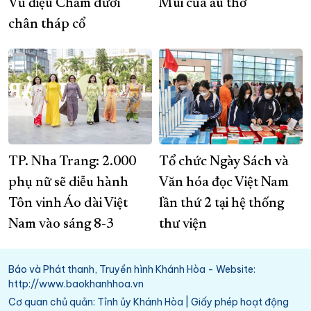
Vũ điệu Chăm dưới
Mùi của ấu thơ
chân tháp cổ
TP. Nha Trang: 2.000
Tổ chức Ngày Sách và
phụ nữ sẽ diễu hành
Văn hóa đọc Việt Nam
Tôn vinh Áo dài Việt
lần thứ 2 tại hệ thống
Nam vào sáng 8-3
thư viện
Báo và Phát thanh, Truyền hình Khánh Hòa - Website:
http://www.baokhanhhoa.vn
Cơ quan chủ quản: Tỉnh ủy Khánh Hòa | Giấy phép hoạt động