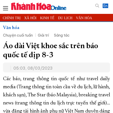
En
CHÍNH TRỊ
XÃ HỘI
KINH TẾ
DU LỊCH
VĂN HÓA
THỂ THAO
ĐỜI SỐNG
TIN ĐỊA PHƯƠNG
Văn hóa
Chuyện cuối tuần
Giải trí
Sáng tác
KHOA HỌC - CÔNG NGHỆ
PHÁP LUẬT
BẠN ĐỌC
PHÓNG SỰ
THẾ GIỚI
MULTIMEDIA
VIDEO
ĐỌC BÁO ONLINE
Áo dài Việt khoe sắc trên báo
PODCAST
THÔNG TIN - QUẢNG CÁO
quốc tế dịp 8-3
QUY HOẠCH TỈNH KHÁNH HÒA
05:03, 08/03/2023
TRƯỜNG SA BIỂN ĐẢO QUÊ HƯƠNG
CHUNG TAY CẢI CÁCH HÀNH CHÍNH
Các báo, trang thông tin quốc tế như travel daily
media (Trang thông tin toàn cầu về du lịch, lữ hành,
XÂY DỰNG NÔNG THÔN MỚI
LỊCH CẮT ĐIỆN
khách sạn), The Star (báo Malaysia), breaking travel
TÀU - XE - MÁY BAY
news (trang thông tin du lịch trực tuyến thế giới)...
KỶ NIỆM 370 NĂM XÂY DỰNG VÀ PHÁT TRIỂN TỈNH KHÁNH HÒA
vừa đăng tải hình ảnh phụ nữ Việt Nam duyên dáng
KHOẢNH KHẮC ĐẸP XỨ TRẦM