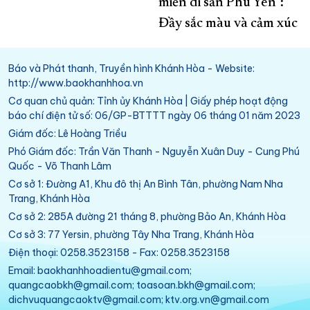
miền di sản Phú Yên":
Đầy sắc màu và cảm xúc
Báo và Phát thanh, Truyền hình Khánh Hòa - Website:
http://www.baokhanhhoa.vn
Cơ quan chủ quản: Tỉnh ủy Khánh Hòa | Giấy phép hoạt động
báo chí điện tử số: 06/GP-BTTTT ngày 06 tháng 01 năm 2023
Giám đốc: Lê Hoàng Triều
Phó Giám đốc: Trần Văn Thanh - Nguyễn Xuân Duy - Cung Phú
Quốc - Võ Thanh Lâm
Cơ sở 1: Đường A1, Khu đô thị An Bình Tân, phường Nam Nha
Trang, Khánh Hòa
Cơ sở 2: 285A đường 21 tháng 8, phường Bảo An, Khánh Hòa
Cơ sở 3: 77 Yersin, phường Tây Nha Trang, Khánh Hòa
Điện thoại: 0258.3523158 - Fax: 0258.3523158
Email: baokhanhhoadientu@gmail.com;
quangcaobkh@gmail.com; toasoan.bkh@gmail.com;
dichvuquangcaoktv@gmail.com; ktv.org.vn@gmail.com