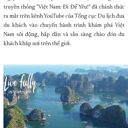
truyền thông "Việt Nam: Đi Để Yêu!" đã chính thức
XÂY DỰNG KHÁNH HÒA TRỞ THÀNH THÀNH PHỐ TRỰC THUỘC 
ra mắt trên kênh YouTube của Tổng cục Du lịch đưa
ĐẠI HỘI ĐẢNG CÁC CẤP
TRANG CHỦ
VỀ BÁO KHÁNH HÒA
du khách vào chuyến hành trình khám phá Việt
Nam sôi động, hấp dẫn và sẵn sàng chào đón du
khách khắp nơi trên thế giới.