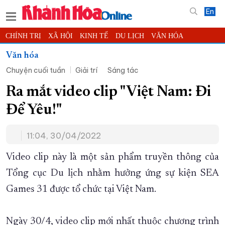
En
CHÍNH TRỊ
XÃ HỘI
KINH TẾ
DU LỊCH
VĂN HÓA
THỂ THAO
ĐỜI SỐNG
TIN ĐỊA PHƯƠNG
Văn hóa
Chuyện cuối tuần
Giải trí
Sáng tác
KHOA HỌC - CÔNG NGHỆ
PHÁP LUẬT
BẠN ĐỌC
PHÓNG SỰ
THẾ GIỚI
MULTIMEDIA
VIDEO
ĐỌC BÁO ONLINE
Ra mắt video clip "Việt Nam: Đi
PODCAST
THÔNG TIN - QUẢNG CÁO
Để Yêu!"
QUY HOẠCH TỈNH KHÁNH HÒA
11:04, 30/04/2022
TRƯỜNG SA BIỂN ĐẢO QUÊ HƯƠNG
CHUNG TAY CẢI CÁCH HÀNH CHÍNH
Video clip này là một sản phẩm truyền thông của
Tổng cục Du lịch nhằm hưởng ứng sự kiện SEA
XÂY DỰNG NÔNG THÔN MỚI
LỊCH CẮT ĐIỆN
Games 31 được tổ chức tại Việt Nam.
TÀU - XE - MÁY BAY
KỶ NIỆM 370 NĂM XÂY DỰNG VÀ PHÁT TRIỂN TỈNH KHÁNH HÒA
Ngày 30/4, video clip mới nhất thuộc chương trình
KHOẢNH KHẮC ĐẸP XỨ TRẦM