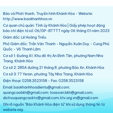
Báo và Phát thanh, Truyền hình Khánh Hòa - Website:
http://www.baokhanhhoa.vn
Cơ quan chủ quản: Tỉnh ủy Khánh Hòa | Giấy phép hoạt động
báo chí điện tử số: 06/GP-BTTTT ngày 06 tháng 01 năm 2023
Giám đốc: Lê Hoàng Triều
Phó Giám đốc: Trần Văn Thanh - Nguyễn Xuân Duy - Cung Phú
Quốc - Võ Thanh Lâm
Cơ sở 1: Đường A1, Khu đô thị An Bình Tân, phường Nam Nha
Trang, Khánh Hòa
Cơ sở 2: 285A đường 21 tháng 8, phường Bảo An, Khánh Hòa
Cơ sở 3: 77 Yersin, phường Tây Nha Trang, Khánh Hòa
Điện thoại: 0258.3523158 - Fax: 0258.3523158
Email: baokhanhhoadientu@gmail.com;
quangcaobkh@gmail.com; toasoan.bkh@gmail.com;
dichvuquangcaoktv@gmail.com; ktv.org.vn@gmail.com
Ghi rõ nguồn "Báo Khánh Hòa điện tử" khi sử dụng thông tin từ
website này