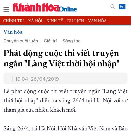
En
CHÍNH TRỊ
XÃ HỘI
KINH TẾ
DU LỊCH
VĂN HÓA
THỂ THAO
ĐỜI SỐNG
TIN ĐỊA PHƯƠNG
Văn hóa
Chuyện cuối tuần
Giải trí
Sáng tác
KHOA HỌC - CÔNG NGHỆ
PHÁP LUẬT
BẠN ĐỌC
PHÓNG SỰ
THẾ GIỚI
MULTIMEDIA
VIDEO
ĐỌC BÁO ONLINE
Phát động cuộc thi viết truyện
PODCAST
THÔNG TIN - QUẢNG CÁO
ngắn "Làng Việt thời hội nhập"
QUY HOẠCH TỈNH KHÁNH HÒA
10:04, 26/04/2019
TRƯỜNG SA BIỂN ĐẢO QUÊ HƯƠNG
CHUNG TAY CẢI CÁCH HÀNH CHÍNH
Lễ phát động cuộc thi viết truyện ngắn "Làng Việt
thời hội nhập" diễn ra sáng 26/4 tại Hà Nội với sự
XÂY DỰNG NÔNG THÔN MỚI
LỊCH CẮT ĐIỆN
tham gia của nhiều khách mời.
TÀU - XE - MÁY BAY
KỶ NIỆM 370 NĂM XÂY DỰNG VÀ PHÁT TRIỂN TỈNH KHÁNH HÒA
Sáng 26/4, tại Hà Nội, Hội Nhà văn Việt Nam và Báo
KHOẢNH KHẮC ĐẸP XỨ TRẦM