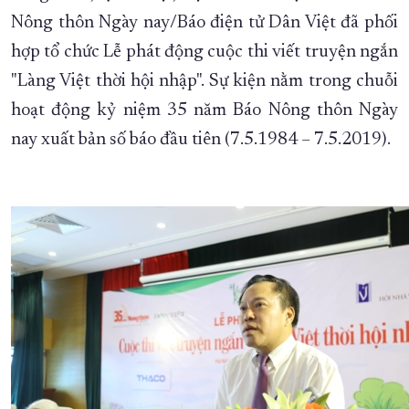
Nông thôn Ngày nay/Báo điện tử Dân Việt đã phối
XÂY DỰNG KHÁNH HÒA TRỞ THÀNH THÀNH PHỐ TRỰC THUỘC 
hợp tổ chức Lễ phát động cuộc thi viết truyện ngắn
ĐẠI HỘI ĐẢNG CÁC CẤP
TRANG CHỦ
VỀ BÁO KHÁNH HÒA
"Làng Việt thời hội nhập". Sự kiện nằm trong chuỗi
hoạt động kỷ niệm 35 năm Báo Nông thôn Ngày
nay xuất bản số báo đầu tiên (7.5.1984 – 7.5.2019).