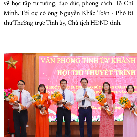
về học tập tư tưởng, đạo đức, phong cách Hồ Chí
XÂY DỰNG KHÁNH HÒA TRỞ THÀNH THÀNH PHỐ TRỰC THUỘC 
Minh. Tới dự có ông Nguyễn Khắc Toàn - Phó Bí
ĐẠI HỘI ĐẢNG CÁC CẤP
TRANG CHỦ
VỀ BÁO KHÁNH HÒA
thư Thường trực Tỉnh ủy, Chủ tịch HĐND tỉnh.