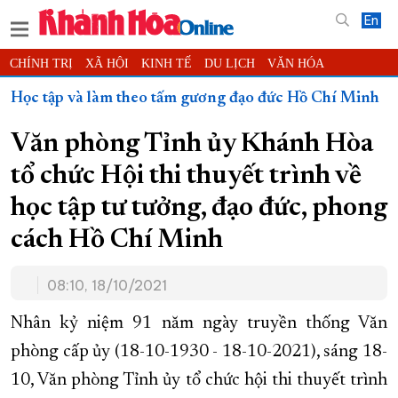
En
CHÍNH TRỊ
XÃ HỘI
KINH TẾ
DU LỊCH
VĂN HÓA
THỂ THAO
ĐỜI SỐNG
TIN ĐỊA PHƯƠNG
Học tập và làm theo tấm gương đạo đức Hồ Chí Minh
KHOA HỌC - CÔNG NGHỆ
PHÁP LUẬT
BẠN ĐỌC
PHÓNG SỰ
Văn phòng Tỉnh ủy Khánh Hòa
THẾ GIỚI
MULTIMEDIA
VIDEO
ĐỌC BÁO ONLINE
tổ chức Hội thi thuyết trình về
PODCAST
THÔNG TIN - QUẢNG CÁO
học tập tư tưởng, đạo đức, phong
QUY HOẠCH TỈNH KHÁNH HÒA
cách Hồ Chí Minh
TRƯỜNG SA BIỂN ĐẢO QUÊ HƯƠNG
CHUNG TAY CẢI CÁCH HÀNH CHÍNH
08:10, 18/10/2021
XÂY DỰNG NÔNG THÔN MỚI
LỊCH CẮT ĐIỆN
Nhân kỷ niệm 91 năm ngày truyền thống Văn
TÀU - XE - MÁY BAY
phòng cấp ủy (18-10-1930 - 18-10-2021), sáng 18-
KỶ NIỆM 370 NĂM XÂY DỰNG VÀ PHÁT TRIỂN TỈNH KHÁNH HÒA
10, Văn phòng Tỉnh ủy tổ chức hội thi thuyết trình
KHOẢNH KHẮC ĐẸP XỨ TRẦM