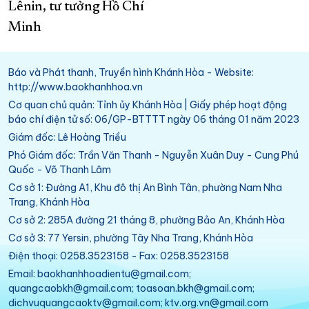
Lênin, tư tưởng Hồ Chí
Minh
Báo và Phát thanh, Truyền hình Khánh Hòa - Website:
http://www.baokhanhhoa.vn
Cơ quan chủ quản: Tỉnh ủy Khánh Hòa | Giấy phép hoạt động
báo chí điện tử số: 06/GP-BTTTT ngày 06 tháng 01 năm 2023
Giám đốc: Lê Hoàng Triều
Phó Giám đốc: Trần Văn Thanh - Nguyễn Xuân Duy - Cung Phú
Quốc - Võ Thanh Lâm
Cơ sở 1: Đường A1, Khu đô thị An Bình Tân, phường Nam Nha
Trang, Khánh Hòa
Cơ sở 2: 285A đường 21 tháng 8, phường Bảo An, Khánh Hòa
Cơ sở 3: 77 Yersin, phường Tây Nha Trang, Khánh Hòa
Điện thoại: 0258.3523158 - Fax: 0258.3523158
Email: baokhanhhoadientu@gmail.com;
quangcaobkh@gmail.com; toasoan.bkh@gmail.com;
dichvuquangcaoktv@gmail.com; ktv.org.vn@gmail.com