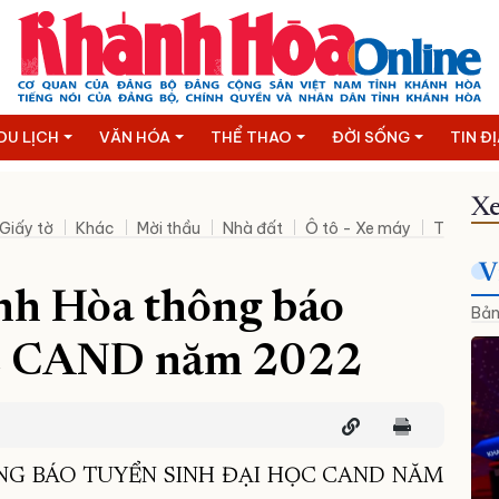
DU LỊCH
VĂN HÓA
THỂ THAO
ĐỜI SỐNG
TIN Đ
Xe
Giấy tờ
Khác
Mời thầu
Nhà đất
Ô tô - Xe máy
Thanh lý
V
nh Hòa thông báo
Bản
ọc CAND năm 2022
NG BÁO TUYỂN SINH ĐẠI HỌC CAND NĂM