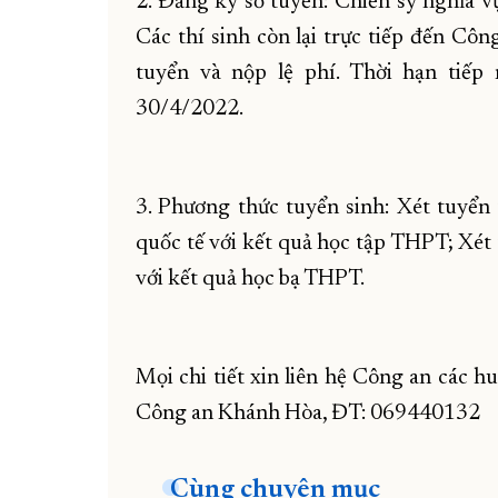
2. Đăng ký sơ tuyển: Chiến sỹ nghĩa v
Các thí sinh còn lại trực tiếp đến Côn
tuyển và nộp lệ phí. Thời hạn tiế
30/4/2022.
3. Phương thức tuyển sinh: Xét tuyển
quốc tế với kết quả học tập THPT; Xét
với kết quả học bạ THPT.
Mọi chi tiết xin liên hệ Công an các h
Công an Khánh Hòa, ĐT: 069440132
Cùng chuyên mục