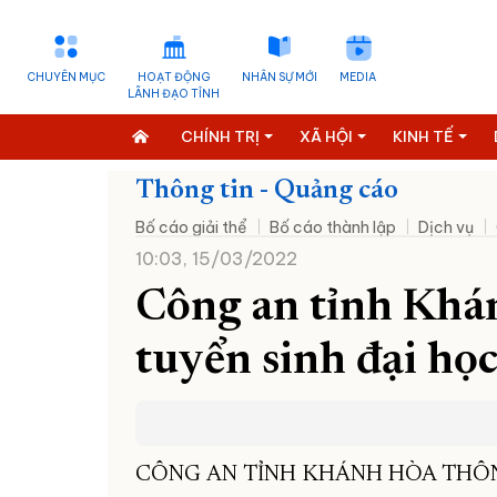
CHUYÊN MỤC
HOẠT ĐỘNG
NHÂN SỰ MỚI
MEDIA
LÃNH ĐẠO TỈNH
CHÍNH TRỊ
XÃ HỘI
KINH TẾ
Thông tin - Quảng cáo
Bố cáo giải thể
Bố cáo thành lập
Dịch vụ
10:03, 15/03/2022
Công an tỉnh Khá
tuyển sinh đại h
CÔNG AN TỈNH KHÁNH HÒA THÔ