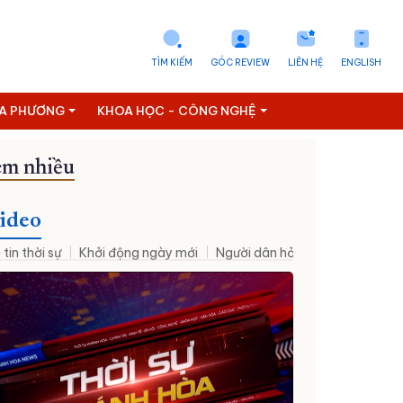
TÌM KIẾM
GÓC REVIEW
LIÊN HỆ
ENGLISH
ỊA PHƯƠNG
KHOA HỌC - CÔNG NGHỆ
m nhiều
Tuyển dụng
ideo
 tin thời sự
Khởi động ngày mới
Người dân hỏi – Cơ quan nhà nư