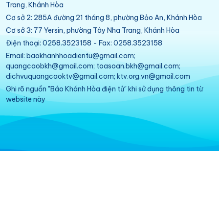
Trang, Khánh Hòa
Cơ sở 2: 285A đường 21 tháng 8, phường Bảo An, Khánh Hòa
Cơ sở 3: 77 Yersin, phường Tây Nha Trang, Khánh Hòa
Điện thoại: 0258.3523158 - Fax: 0258.3523158
Email: baokhanhhoadientu@gmail.com;
quangcaobkh@gmail.com; toasoan.bkh@gmail.com;
dichvuquangcaoktv@gmail.com; ktv.org.vn@gmail.com
Ghi rõ nguồn "Báo Khánh Hòa điện tử" khi sử dụng thông tin từ
website này