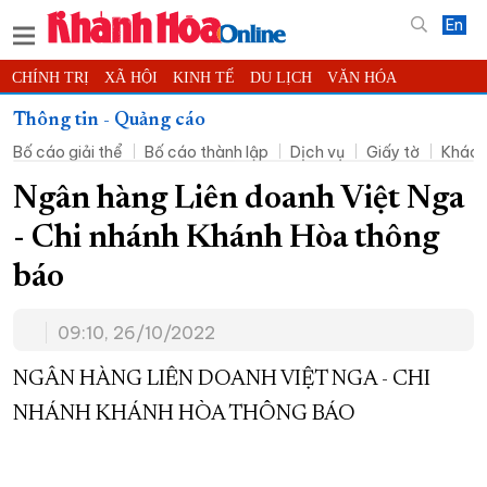
En
CHÍNH TRỊ
XÃ HỘI
KINH TẾ
DU LỊCH
VĂN HÓA
THỂ THAO
ĐỜI SỐNG
TIN ĐỊA PHƯƠNG
Thông tin - Quảng cáo
Bố cáo giải thể
Bố cáo thành lập
Dịch vụ
Giấy tờ
Khác
KHOA HỌC - CÔNG NGHỆ
PHÁP LUẬT
BẠN ĐỌC
PHÓNG SỰ
THẾ GIỚI
MULTIMEDIA
VIDEO
ĐỌC BÁO ONLINE
Ngân hàng Liên doanh Việt Nga
PODCAST
THÔNG TIN - QUẢNG CÁO
- Chi nhánh Khánh Hòa thông
QUY HOẠCH TỈNH KHÁNH HÒA
báo
TRƯỜNG SA BIỂN ĐẢO QUÊ HƯƠNG
09:10, 26/10/2022
CHUNG TAY CẢI CÁCH HÀNH CHÍNH
XÂY DỰNG NÔNG THÔN MỚI
LỊCH CẮT ĐIỆN
NGÂN HÀNG LIÊN DOANH VIỆT NGA - CHI
TÀU - XE - MÁY BAY
NHÁNH KHÁNH HÒA THÔNG BÁO
KỶ NIỆM 370 NĂM XÂY DỰNG VÀ PHÁT TRIỂN TỈNH KHÁNH HÒA
KHOẢNH KHẮC ĐẸP XỨ TRẦM