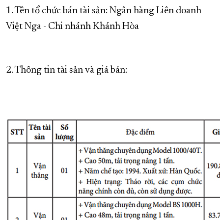
1. Tên tổ chức bán tài sản: Ngân hàng Liên doanh
XÂY DỰNG KHÁNH HÒA TRỞ THÀNH THÀNH PHỐ TRỰC THUỘC 
Việt Nga - Chi nhánh Khánh Hòa
ĐẠI HỘI ĐẢNG CÁC CẤP
TRANG CHỦ
VỀ BÁO KHÁNH HÒA
2. Thông tin tài sản và giá bán: