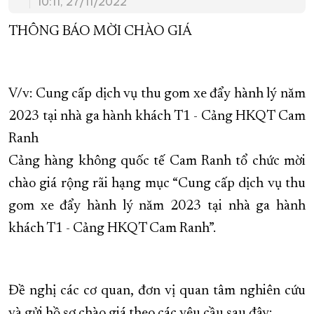
10:11, 27/11/2022
XÂY DỰNG KHÁNH HÒA TRỞ THÀNH THÀNH PHỐ TRỰC THUỘC 
THÔNG BÁO MỜI CHÀO GIÁ
ĐẠI HỘI ĐẢNG CÁC CẤP
TRANG CHỦ
VỀ BÁO KHÁNH HÒA
V/v: Cung cấp dịch vụ thu gom xe đẩy hành lý năm
2023 tại nhà ga hành khách T1 - Cảng HKQT Cam
Ranh
Cảng hàng không quốc tế Cam Ranh tổ chức mời
chào giá rộng rãi hạng mục “Cung cấp dịch vụ thu
gom xe đẩy hành lý năm 2023 tại nhà ga hành
khách T1 - Cảng HKQT Cam Ranh”.
Đề nghị các cơ quan, đơn vị quan tâm nghiên cứu
và gửi hồ sơ chào giá theo các yêu cầu sau đây: