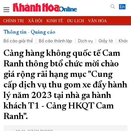
En
CHÍNH TRỊ
XÃ HỘI
KINH TẾ
DU LỊCH
VĂN HÓA
THỂ THAO
ĐỜI SỐNG
TIN ĐỊA PHƯƠNG
Thông tin - Quảng cáo
Bố cáo giải thể
Bố cáo thành lập
Dịch vụ
Giấy tờ
Khác
KHOA HỌC - CÔNG NGHỆ
PHÁP LUẬT
BẠN ĐỌC
PHÓNG SỰ
THẾ GIỚI
MULTIMEDIA
VIDEO
ĐỌC BÁO ONLINE
Cảng hàng không quốc tế Cam
PODCAST
THÔNG TIN - QUẢNG CÁO
Ranh thông btổ chức mời chào
QUY HOẠCH TỈNH KHÁNH HÒA
giá rộng rãi hạng mục "Cung
TRƯỜNG SA BIỂN ĐẢO QUÊ HƯƠNG
cấp dịch vụ thu gom xe đẩy hành
CHUNG TAY CẢI CÁCH HÀNH CHÍNH
lý năm 2023 tại nhà ga hành
XÂY DỰNG NÔNG THÔN MỚI
LỊCH CẮT ĐIỆN
khách T1 - Cảng HKQT Cam
TÀU - XE - MÁY BAY
Ranh".
KỶ NIỆM 370 NĂM XÂY DỰNG VÀ PHÁT TRIỂN TỈNH KHÁNH HÒA
KHOẢNH KHẮC ĐẸP XỨ TRẦM