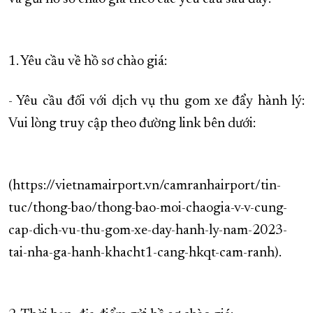
1. Yêu cầu về hồ sơ chào giá:
- Yêu cầu đối với dịch vụ thu gom xe đẩy hành lý:
Vui lòng truy cập theo đường link bên dưới:
(https://vietnamairport.vn/camranhairport/tin-
tuc/thong-bao/thong-bao-moi-chaogia-v-v-cung-
cap-dich-vu-thu-gom-xe-day-hanh-ly-nam-2023-
tai-nha-ga-hanh-khacht1-cang-hkqt-cam-ranh).