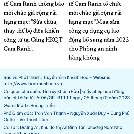
tế Cam Ranh thông báo
tế Cam Ranh tổ chức
mời chào giá rộng rãi
mời chào giá rộng rãi
hạng mục: "Sửa chữa,
hạng mục "Mua sắm
thay thế bộ điều khiển
công cụ dụng cụ lao
cổng từ tại Cảng HKQT
động bổ sung năm 2022
Cam Ranh".
cho Phòng an ninh
hàng không
Báo và Phát thanh, Truyền hình Khánh Hòa - Website:
http://www.baokhanhhoa.vn
Cơ quan chủ quản: Tỉnh ủy Khánh Hòa | Giấy phép hoạt động
báo chí điện tử số: 06/GP-BTTTT ngày 06 tháng 01 năm 2023
Giám đốc: Lê Hoàng Triều
Phó Giám đốc: Trần Văn Thanh - Nguyễn Xuân Duy - Cung Phú
Quốc - Võ Thanh Lâm
Cơ sở 1: Đường A1, Khu đô thị An Bình Tân, phường Nam Nha
Trang, Khánh Hòa