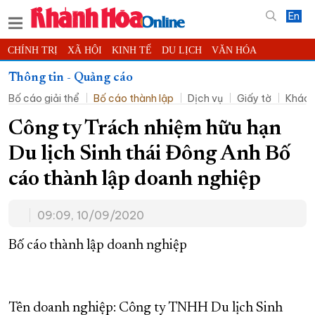
En
CHÍNH TRỊ
XÃ HỘI
KINH TẾ
DU LỊCH
VĂN HÓA
THỂ THAO
ĐỜI SỐNG
TIN ĐỊA PHƯƠNG
Thông tin - Quảng cáo
Bố cáo giải thể
Bố cáo thành lập
Dịch vụ
Giấy tờ
Khác
KHOA HỌC - CÔNG NGHỆ
PHÁP LUẬT
BẠN ĐỌC
PHÓNG SỰ
THẾ GIỚI
MULTIMEDIA
VIDEO
ĐỌC BÁO ONLINE
Công ty Trách nhiệm hữu hạn
PODCAST
THÔNG TIN - QUẢNG CÁO
Du lịch Sinh thái Đông Anh Bố
QUY HOẠCH TỈNH KHÁNH HÒA
cáo thành lập doanh nghiệp
TRƯỜNG SA BIỂN ĐẢO QUÊ HƯƠNG
09:09, 10/09/2020
CHUNG TAY CẢI CÁCH HÀNH CHÍNH
XÂY DỰNG NÔNG THÔN MỚI
LỊCH CẮT ĐIỆN
Bố cáo thành lập doanh nghiệp
TÀU - XE - MÁY BAY
KỶ NIỆM 370 NĂM XÂY DỰNG VÀ PHÁT TRIỂN TỈNH KHÁNH HÒA
Tên doanh nghiệp: Công ty TNHH Du lịch Sinh
KHOẢNH KHẮC ĐẸP XỨ TRẦM