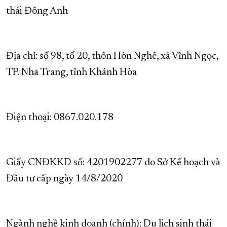
thái Đông Anh
XÂY DỰNG KHÁNH HÒA TRỞ THÀNH THÀNH PHỐ TRỰC THUỘC 
ĐẠI HỘI ĐẢNG CÁC CẤP
TRANG CHỦ
VỀ BÁO KHÁNH HÒA
Địa chỉ: số 98, tổ 20, thôn Hòn Nghê, xã Vĩnh Ngọc,
TP. Nha Trang, tỉnh Khánh Hòa
Điện thoại: 0867.020.178
Giấy CNĐKKD số: 4201902277 do Sở Kế hoạch và
Đầu tư cấp ngày 14/8/2020
Ngành nghề kinh doanh (chính): Du lịch sinh thái