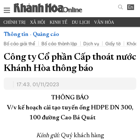
En
CHÍNH TRỊ
XÃ HỘI
KINH TẾ
DU LỊCH
VĂN HÓA
THỂ THAO
ĐỜI SỐNG
TIN ĐỊA PHƯƠNG
Thông tin - Quảng cáo
Bố cáo giải thể
Bố cáo thành lập
Dịch vụ
Giấy tờ
Khác
KHOA HỌC - CÔNG NGHỆ
PHÁP LUẬT
BẠN ĐỌC
PHÓNG SỰ
THẾ GIỚI
MULTIMEDIA
VIDEO
ĐỌC BÁO ONLINE
Công ty Cổ phần Cấp thoát nước
PODCAST
THÔNG TIN - QUẢNG CÁO
Khánh Hòa thông báo
QUY HOẠCH TỈNH KHÁNH HÒA
17:43, 01/11/2023
TRƯỜNG SA BIỂN ĐẢO QUÊ HƯƠNG
CHUNG TAY CẢI CÁCH HÀNH CHÍNH
THÔNG BÁO
V/v kế hoạch cải tạo tuyến ống HDPE DN 300,
XÂY DỰNG NÔNG THÔN MỚI
LỊCH CẮT ĐIỆN
100 đường Cao Bá Quát
TÀU - XE - MÁY BAY
KỶ NIỆM 370 NĂM XÂY DỰNG VÀ PHÁT TRIỂN TỈNH KHÁNH HÒA
Kính gửi:
Quý khách hàng
KHOẢNH KHẮC ĐẸP XỨ TRẦM