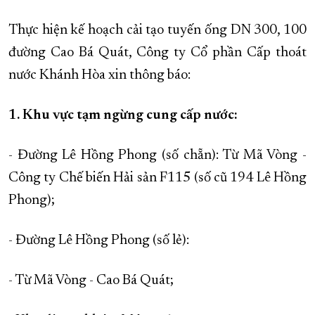
XÂY DỰNG KHÁNH HÒA TRỞ THÀNH THÀNH PHỐ TRỰC THUỘC 
Thực hiện kế hoạch cải tạo tuyến ống DN 300, 100
ĐẠI HỘI ĐẢNG CÁC CẤP
TRANG CHỦ
VỀ BÁO KHÁNH HÒA
đường Cao Bá Quát, Công ty Cổ phần Cấp thoát
nước Khánh Hòa xin thông báo:
1. Khu vực tạm ngừng cung cấp nước:
- Đường Lê Hồng Phong (số chẵn): Từ Mã Vòng -
Công ty Chế biến Hải sản F115 (số cũ 194 Lê Hồng
Phong);
- Đường Lê Hồng Phong (số lẻ):
- Từ Mã Vòng - Cao Bá Quát;