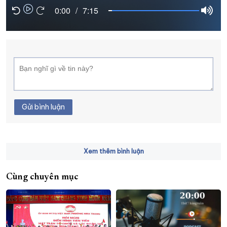
0:00
/
7:15
XÂY DỰNG KHÁNH HÒA TRỞ THÀNH THÀNH PHỐ TRỰC THUỘC 
ĐẠI HỘI ĐẢNG CÁC CẤP
TRANG CHỦ
VỀ BÁO KHÁNH HÒA
Gửi bình luận
Xem thêm bình luận
Cùng chuyên mục