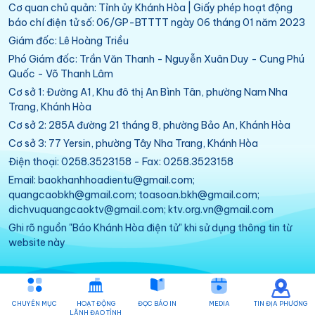
Cơ quan chủ quản: Tỉnh ủy Khánh Hòa | Giấy phép hoạt động
báo chí điện tử số: 06/GP-BTTTT ngày 06 tháng 01 năm 2023
Giám đốc: Lê Hoàng Triều
Phó Giám đốc: Trần Văn Thanh - Nguyễn Xuân Duy - Cung Phú
Quốc - Võ Thanh Lâm
Cơ sở 1: Đường A1, Khu đô thị An Bình Tân, phường Nam Nha
Trang, Khánh Hòa
Cơ sở 2: 285A đường 21 tháng 8, phường Bảo An, Khánh Hòa
Cơ sở 3: 77 Yersin, phường Tây Nha Trang, Khánh Hòa
Điện thoại: 0258.3523158 - Fax: 0258.3523158
Email: baokhanhhoadientu@gmail.com;
quangcaobkh@gmail.com; toasoan.bkh@gmail.com;
dichvuquangcaoktv@gmail.com; ktv.org.vn@gmail.com
Ghi rõ nguồn "Báo Khánh Hòa điện tử" khi sử dụng thông tin từ
website này
CHUYÊN MỤC
HOẠT ĐỘNG
ĐỌC BÁO IN
MEDIA
TIN ĐỊA PHƯƠNG
LÃNH ĐẠO TỈNH