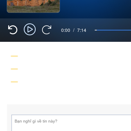
0:00
/
7:14