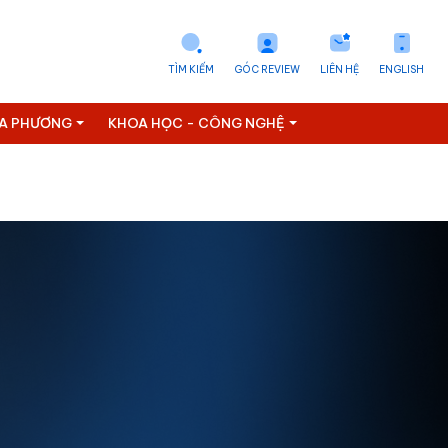
TÌM KIẾM
GÓC REVIEW
LIÊN HỆ
ENGLISH
ỊA PHƯƠNG
KHOA HỌC - CÔNG NGHỆ