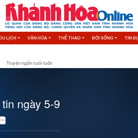
DU LỊCH
VĂN HÓA
THỂ THAO
ĐỜI SỐNG
TIN Đ
Truyện ngắn cuối tuần
tin ngày 5-9