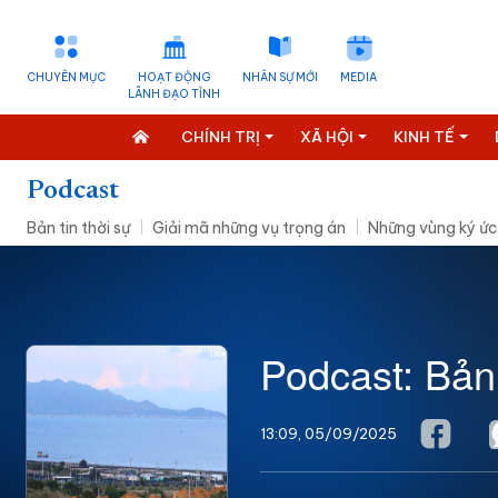
CHUYÊN MỤC
HOẠT ĐỘNG
NHÂN SỰ MỚI
MEDIA
LÃNH ĐẠO TỈNH
CHÍNH TRỊ
XÃ HỘI
KINH TẾ
Podcast
Bản tin thời sự
Giải mã những vụ trọng án
Những vùng ký ức
Podcast: Bản 
13:09, 05/09/2025