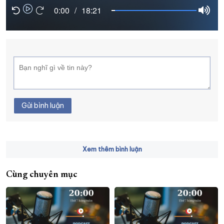
0:00
/
18:21
XÂY DỰNG KHÁNH HÒA TRỞ THÀNH THÀNH PHỐ TRỰC THUỘC 
ĐẠI HỘI ĐẢNG CÁC CẤP
TRANG CHỦ
VỀ BÁO KHÁNH HÒA
Gửi bình luận
Xem thêm bình luận
Cùng chuyên mục