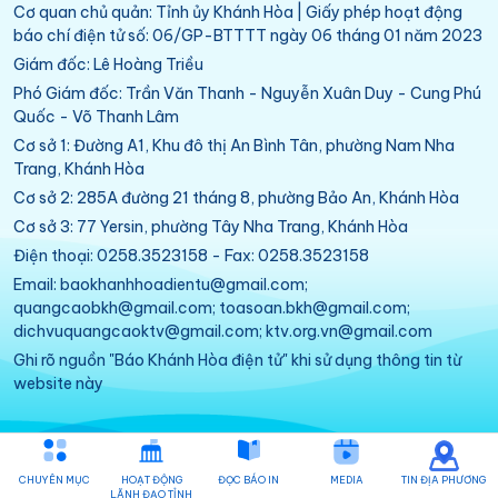
Cơ quan chủ quản: Tỉnh ủy Khánh Hòa | Giấy phép hoạt động
báo chí điện tử số: 06/GP-BTTTT ngày 06 tháng 01 năm 2023
Giám đốc: Lê Hoàng Triều
Phó Giám đốc: Trần Văn Thanh - Nguyễn Xuân Duy - Cung Phú
Quốc - Võ Thanh Lâm
Cơ sở 1: Đường A1, Khu đô thị An Bình Tân, phường Nam Nha
Trang, Khánh Hòa
Cơ sở 2: 285A đường 21 tháng 8, phường Bảo An, Khánh Hòa
Cơ sở 3: 77 Yersin, phường Tây Nha Trang, Khánh Hòa
Điện thoại: 0258.3523158 - Fax: 0258.3523158
Email: baokhanhhoadientu@gmail.com;
quangcaobkh@gmail.com; toasoan.bkh@gmail.com;
dichvuquangcaoktv@gmail.com; ktv.org.vn@gmail.com
Ghi rõ nguồn "Báo Khánh Hòa điện tử" khi sử dụng thông tin từ
website này
CHUYÊN MỤC
HOẠT ĐỘNG
ĐỌC BÁO IN
MEDIA
TIN ĐỊA PHƯƠNG
LÃNH ĐẠO TỈNH