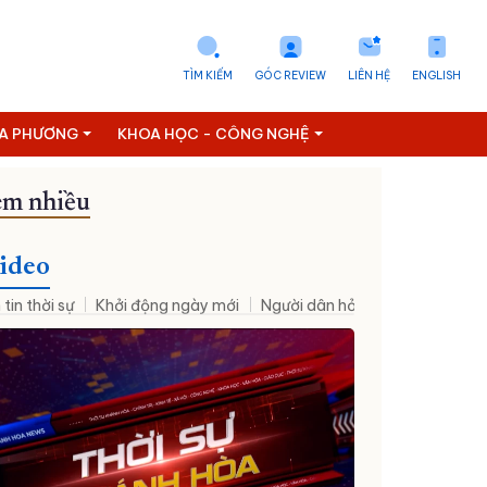
TÌM KIẾM
GÓC REVIEW
LIÊN HỆ
ENGLISH
ỊA PHƯƠNG
KHOA HỌC - CÔNG NGHỆ
m nhiều
ideo
 tin thời sự
Khởi động ngày mới
Người dân hỏi – Cơ quan nhà nư