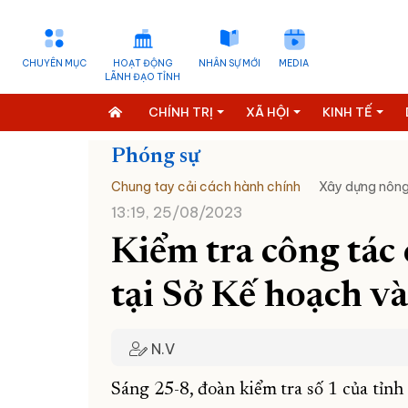
CHUYÊN MỤC
HOẠT ĐỘNG
NHÂN SỰ MỚI
MEDIA
LÃNH ĐẠO TỈNH
CHÍNH TRỊ
XÃ HỘI
KINH TẾ
Phóng sự
Chung tay cải cách hành chính
Xây dựng nông
13:19, 25/08/2023
Kiểm tra công tác
tại Sở Kế hoạch v
N.V
Sáng 25-8, đoàn kiểm tra số 1 của tỉnh