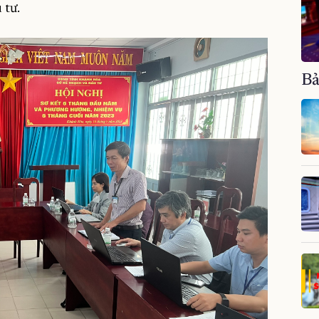
 tư.
Bả