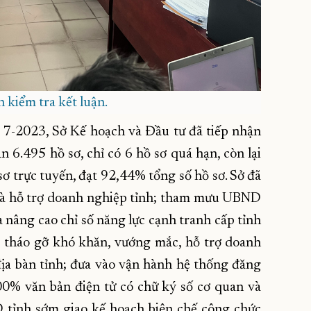
n kiểm tra kết luận.
 7-2023, Sở Kế hoạch và Đầu tư đã tiếp nhận
n 6.495 hồ sơ, chỉ có 6 hồ sơ quá hạn, còn lại
sơ trực tuyến, đạt 92,44% tổng số hồ sơ. Sở đã
 và hỗ trợ doanh nghiệp tỉnh; tham mưu UBND
và nâng cao chỉ số năng lực cạnh tranh cấp tỉnh
c tháo gỡ khó khăn, vướng mắc, hỗ trợ doanh
địa bàn tỉnh; đưa vào vận hành hệ thống đăng
0% văn bản điện tử có chữ ký số cơ quan và
 tỉnh sớm giao kế hoạch biên chế công chức