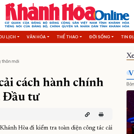
DU LỊCH
VĂN HÓA
THỂ THAO
ĐỜI SỐNG
TIN Đ
Xe
 thôn mới
V
 cải cách hành chính
Bản
à Đầu tư
 Khánh Hòa đi kiểm tra toàn diện công tác cải