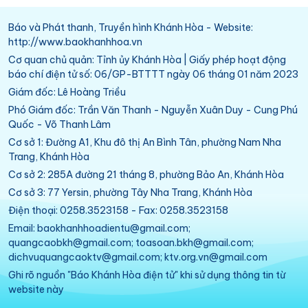
Báo và Phát thanh, Truyền hình Khánh Hòa - Website:
http://www.baokhanhhoa.vn
Cơ quan chủ quản: Tỉnh ủy Khánh Hòa | Giấy phép hoạt động
báo chí điện tử số: 06/GP-BTTTT ngày 06 tháng 01 năm 2023
Giám đốc: Lê Hoàng Triều
Phó Giám đốc: Trần Văn Thanh - Nguyễn Xuân Duy - Cung Phú
Quốc - Võ Thanh Lâm
Cơ sở 1: Đường A1, Khu đô thị An Bình Tân, phường Nam Nha
Trang, Khánh Hòa
Cơ sở 2: 285A đường 21 tháng 8, phường Bảo An, Khánh Hòa
Cơ sở 3: 77 Yersin, phường Tây Nha Trang, Khánh Hòa
Điện thoại: 0258.3523158 - Fax: 0258.3523158
Email: baokhanhhoadientu@gmail.com;
quangcaobkh@gmail.com; toasoan.bkh@gmail.com;
dichvuquangcaoktv@gmail.com; ktv.org.vn@gmail.com
Ghi rõ nguồn "Báo Khánh Hòa điện tử" khi sử dụng thông tin từ
website này