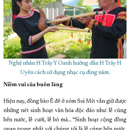
Nghệ nhân H Trây Y Oanh hướng dẫn H Trây H
Uyên cách sử dụng nhạc cụ đing năm.
Niềm vui của buôn làng
Hiện nay, đồng bào Ê đê ở xóm Soi Mít vẫn giữ được
những nét sinh hoạt văn hóa độc đáo như: lễ cúng
bến nước, lễ cưới, lễ bỏ mả... “Sinh hoạt cộng đồng
quan trọng nhất với chúng tôi là lễ cúng bến nước.