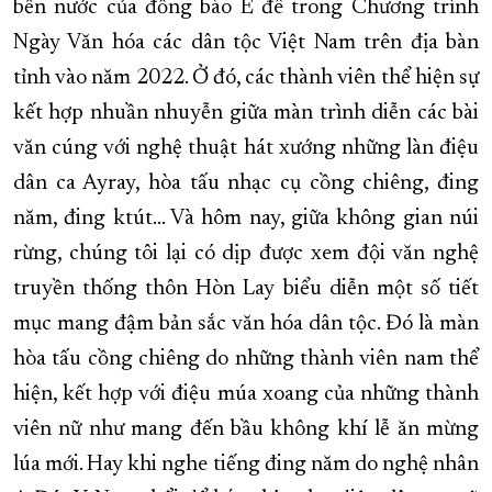
bến nước của đồng bào Ê đê trong Chương trình
Ngày Văn hóa các dân tộc Việt Nam trên địa bàn
tỉnh vào năm 2022. Ở đó, các thành viên thể hiện sự
kết hợp nhuần nhuyễn giữa màn trình diễn các bài
văn cúng với nghệ thuật hát xướng những làn điệu
dân ca Ayray, hòa tấu nhạc cụ cồng chiêng, đing
năm, đing ktút… Và hôm nay, giữa không gian núi
rừng, chúng tôi lại có dịp được xem đội văn nghệ
truyền thống thôn Hòn Lay biểu diễn một số tiết
mục mang đậm bản sắc văn hóa dân tộc. Đó là màn
hòa tấu cồng chiêng do những thành viên nam thể
hiện, kết hợp với điệu múa xoang của những thành
viên nữ như mang đến bầu không khí lễ ăn mừng
lúa mới. Hay khi nghe tiếng đing năm do nghệ nhân