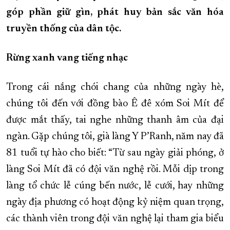
góp phần giữ gìn, phát huy bản sắc văn hóa
XÂY DỰNG KHÁNH HÒA TRỞ THÀNH THÀNH PHỐ TRỰC THUỘC 
truyền thống của dân tộc.
ĐẠI HỘI ĐẢNG CÁC CẤP
TRANG CHỦ
VỀ BÁO KHÁNH HÒA
Rừng xanh vang tiếng nhạc
Trong cái nắng chói chang của những ngày hè,
chúng tôi đến với đồng bào Ê đê xóm Soi Mít để
được mắt thấy, tai nghe những thanh âm của đại
ngàn. Gặp chúng tôi, già làng Y P’Ranh, năm nay đã
81 tuổi tự hào cho biết: “Từ sau ngày giải phóng, ở
làng Soi Mít đã có đội văn nghệ rồi. Mỗi dịp trong
làng tổ chức lễ cúng bến nước, lễ cưới, hay những
ngày địa phương có hoạt động kỷ niệm quan trọng,
các thành viên trong đội văn nghệ lại tham gia biểu