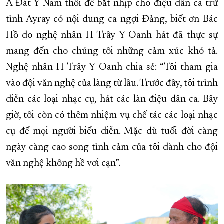
A Đát Y Nam thổi để bắt nhịp cho điệu dân ca trữ
tình Ayray có nội dung ca ngợi Đảng, biết ơn Bác
Hồ do nghệ nhân H Trây Y Oanh hát đã thực sự
mang đến cho chúng tôi những cảm xúc khó tả.
Nghệ nhân H Trây Y Oanh chia sẻ: “Tôi tham gia
vào đội văn nghệ của làng từ lâu. Trước đây, tôi trình
diễn các loại nhạc cụ, hát các làn điệu dân ca. Bây
giờ, tôi còn có thêm nhiệm vụ chế tác các loại nhạc
cụ để mọi người biểu diễn. Mặc dù tuổi đời càng
ngày càng cao song tình cảm của tôi dành cho đội
văn nghệ không hề vơi cạn”.