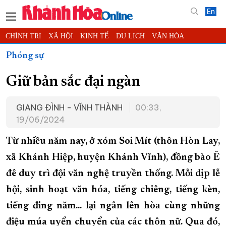
En
CHÍNH TRỊ
XÃ HỘI
KINH TẾ
DU LỊCH
VĂN HÓA
THỂ THAO
ĐỜI SỐNG
TIN ĐỊA PHƯƠNG
Phóng sự
KHOA HỌC - CÔNG NGHỆ
PHÁP LUẬT
BẠN ĐỌC
PHÓNG SỰ
Giữ bản sắc đại ngàn
THẾ GIỚI
MULTIMEDIA
VIDEO
ĐỌC BÁO ONLINE
PODCAST
THÔNG TIN - QUẢNG CÁO
GIANG ĐÌNH - VĨNH THÀNH
00:33,
19/06/2024
QUY HOẠCH TỈNH KHÁNH HÒA
TRƯỜNG SA BIỂN ĐẢO QUÊ HƯƠNG
Từ nhiều năm nay, ở xóm Soi Mít (thôn Hòn Lay,
CHUNG TAY CẢI CÁCH HÀNH CHÍNH
xã Khánh Hiệp, huyện Khánh Vĩnh), đồng bào Ê
đê duy trì đội văn nghệ truyền thống. Mỗi dịp lễ
XÂY DỰNG NÔNG THÔN MỚI
LỊCH CẮT ĐIỆN
hội, sinh hoạt văn hóa, tiếng chiêng, tiếng kèn,
TÀU - XE - MÁY BAY
tiếng đing năm... lại ngân lên hòa cùng những
KỶ NIỆM 370 NĂM XÂY DỰNG VÀ PHÁT TRIỂN TỈNH KHÁNH HÒA
điệu múa uyển chuyển của các thôn nữ. Qua đó,
KHOẢNH KHẮC ĐẸP XỨ TRẦM