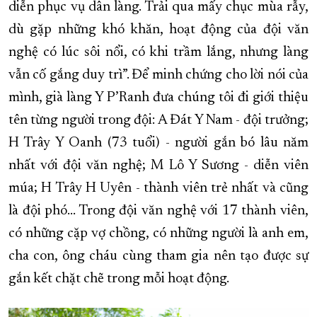
diễn phục vụ dân làng. Trải qua mấy chục mùa rẫy,
dù gặp những khó khăn, hoạt động của đội văn
nghệ có lúc sôi nổi, có khi trầm lắng, nhưng làng
vẫn cố gắng duy trì”. Để minh chứng cho lời nói của
mình, già làng Y P’Ranh đưa chúng tôi đi giới thiệu
tên từng người trong đội: A Đát Y Nam - đội trưởng;
H Trây Y Oanh (73 tuổi) - người gắn bó lâu năm
nhất với đội văn nghệ; M Lô Y Sương - diễn viên
múa; H Trây H Uyên - thành viên trẻ nhất và cũng
là đội phó... Trong đội văn nghệ với 17 thành viên,
có những cặp vợ chồng, có những người là anh em,
cha con, ông cháu cùng tham gia nên tạo được sự
gắn kết chặt chẽ trong mỗi hoạt động.