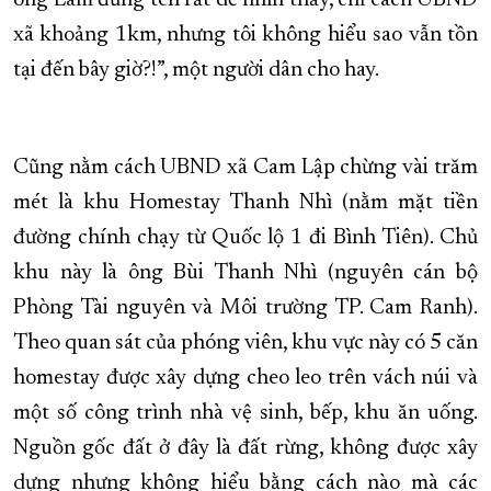
ông Lâm đứng tên rất dễ nhìn thấy, chỉ cách UBND
xã khoảng 1km, nhưng tôi không hiểu sao vẫn tồn
tại đến bây giờ?!”, một người dân cho hay.
Cũng nằm cách UBND xã Cam Lập chừng vài trăm
mét là khu Homestay Thanh Nhì (nằm mặt tiền
đường chính chạy từ Quốc lộ 1 đi Bình Tiên). Chủ
khu này là ông Bùi Thanh Nhì (nguyên cán bộ
Phòng Tài nguyên và Môi trường TP. Cam Ranh).
Theo quan sát của phóng viên, khu vực này có 5 căn
homestay được xây dựng cheo leo trên vách núi và
một số công trình nhà vệ sinh, bếp, khu ăn uống.
Nguồn gốc đất ở đây là đất rừng, không được xây
dựng nhưng không hiểu bằng cách nào mà các