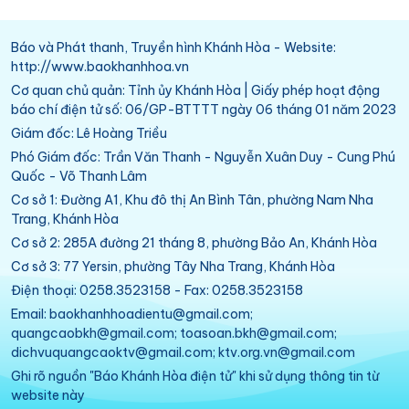
Báo và Phát thanh, Truyền hình Khánh Hòa - Website:
http://www.baokhanhhoa.vn
Cơ quan chủ quản: Tỉnh ủy Khánh Hòa | Giấy phép hoạt động
báo chí điện tử số: 06/GP-BTTTT ngày 06 tháng 01 năm 2023
Giám đốc: Lê Hoàng Triều
Phó Giám đốc: Trần Văn Thanh - Nguyễn Xuân Duy - Cung Phú
Quốc - Võ Thanh Lâm
Cơ sở 1: Đường A1, Khu đô thị An Bình Tân, phường Nam Nha
Trang, Khánh Hòa
Cơ sở 2: 285A đường 21 tháng 8, phường Bảo An, Khánh Hòa
Cơ sở 3: 77 Yersin, phường Tây Nha Trang, Khánh Hòa
Điện thoại: 0258.3523158 - Fax: 0258.3523158
Email: baokhanhhoadientu@gmail.com;
quangcaobkh@gmail.com; toasoan.bkh@gmail.com;
dichvuquangcaoktv@gmail.com; ktv.org.vn@gmail.com
Ghi rõ nguồn "Báo Khánh Hòa điện tử" khi sử dụng thông tin từ
website này