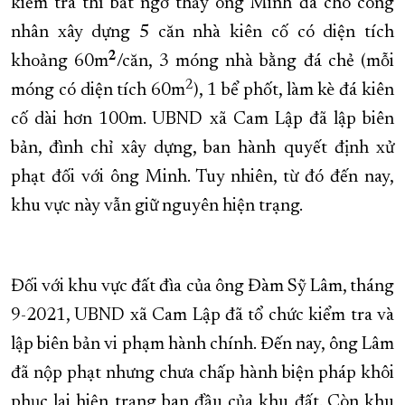
kiểm tra thì bất ngờ thấy ông Minh đã cho công
nhân xây dựng 5 căn nhà kiên cố có diện tích
2
khoảng 60m
/căn, 3 móng nhà bằng đá chẻ (mỗi
2
móng có diện tích 60m
), 1 bể phốt, làm kè đá kiên
cố dài hơn 100m. UBND xã Cam Lập đã lập biên
bản, đình chỉ xây dựng, ban hành quyết định xử
phạt đối với ông Minh. Tuy nhiên, từ đó đến nay,
khu vực này vẫn giữ nguyên hiện trạng.
Đối với khu vực đất đìa của ông Đàm Sỹ Lâm, tháng
9-2021, UBND xã Cam Lập đã tổ chức kiểm tra và
lập biên bản vi phạm hành chính. Đến nay, ông Lâm
đã nộp phạt nhưng chưa chấp hành biện pháp khôi
phục lại hiện trạng ban đầu của khu đất. Còn khu