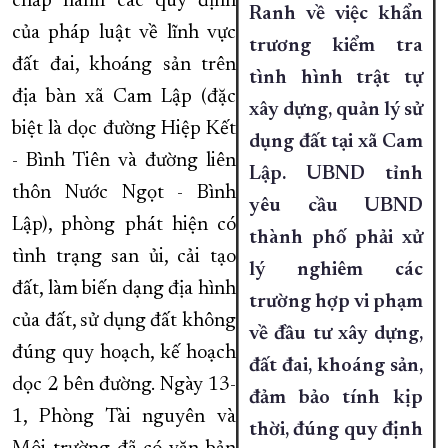
chấp hành các quy định
Ranh về việc khẩn
của pháp luật về lĩnh vực
trương kiểm tra
đất đai, khoáng sản trên
tình hình trật tự
địa bàn xã Cam Lập (đặc
xây dựng, quản lý sử
biệt là dọc đường Hiệp Kết
dụng đất tại xã Cam
- Bình Tiên và đường liên
Lập. UBND tỉnh
thôn Nước Ngọt - Bình
yêu cầu UBND
Lập), phòng phát hiện có
thành phố phải xử
tình trạng san ủi, cải tạo
lý nghiêm các
đất, làm biến dạng địa hình
trường hợp vi phạm
của đất, sử dụng đất không
về đầu tư xây dựng,
đúng quy hoạch, kế hoạch
đất đai, khoáng sản,
dọc 2 bên đường. Ngày 13-
đảm bảo tính kịp
1, Phòng Tài nguyên và
thời, đúng quy định