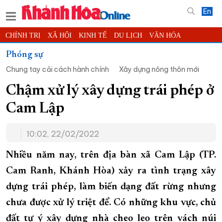
En
CHÍNH TRỊ
XÃ HỘI
KINH TẾ
DU LỊCH
VĂN HÓA
THỂ THAO
ĐỜI SỐNG
TIN ĐỊA PHƯƠNG
Phóng sự
Chung tay cải cách hành chính
Xây dựng nông thôn mới
KHOA HỌC - CÔNG NGHỆ
PHÁP LUẬT
BẠN ĐỌC
PHÓNG SỰ
THẾ GIỚI
MULTIMEDIA
VIDEO
ĐỌC BÁO ONLINE
Chậm xử lý xây dựng trái phép ở
PODCAST
THÔNG TIN - QUẢNG CÁO
Cam Lập
QUY HOẠCH TỈNH KHÁNH HÒA
10:02, 22/02/2022
TRƯỜNG SA BIỂN ĐẢO QUÊ HƯƠNG
CHUNG TAY CẢI CÁCH HÀNH CHÍNH
Nhiều năm nay, trên địa bàn xã Cam Lập (TP.
Cam Ranh, Khánh Hòa) xảy ra tình trạng xây
XÂY DỰNG NÔNG THÔN MỚI
LỊCH CẮT ĐIỆN
dựng trái phép, làm biến dạng đất rừng nhưng
TÀU - XE - MÁY BAY
chưa được xử lý triệt để. Có những khu vực, chủ
KỶ NIỆM 370 NĂM XÂY DỰNG VÀ PHÁT TRIỂN TỈNH KHÁNH HÒA
đất tự ý xây dựng nhà cheo leo trên vách núi
KHOẢNH KHẮC ĐẸP XỨ TRẦM