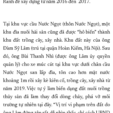
Ranh để xây dựng từ năm 2016 đến 2017.
Tại khu vực cầu Nước Ngọt (thôn Nước Ngọt), một
khu đìa nuôi hải sản cũng đã được “hô biến” thành
khu đất trồng cây, xây nhà. Khu đất này của ông
Đàm Sỹ Lâm (trú tại quận Hoàn Kiếm, Hà Nội). Sau
đó, ông Bùi Thanh Nhì (được ông Lâm ủy quyền
quản lý) cho xe múc cát tại khu vực dưới chân cầu
Nước Ngọt san lấp đìa, tôn cao hơn mặt nước
khoảng 1m rồi xây kè kiên cố, trồng cây, xây nhà từ
năm 2019. Việc tự ý làm biến dạng đất nuôi trồng
thủy sản đã làm thay đổi dòng chảy, phá vỡ môi
trường tự nhiên tại đây. “Vị trí vi phạm trên đất do